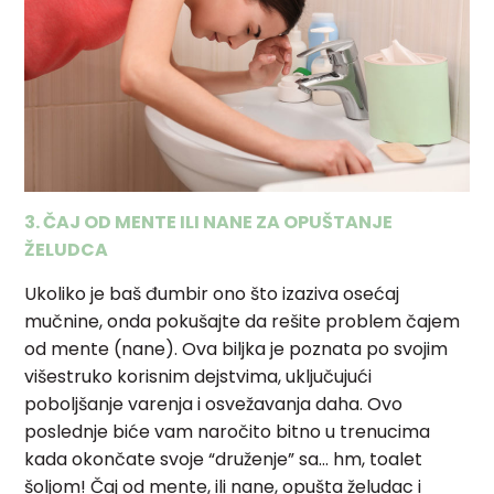
3. ČAJ OD MENTE ILI NANE ZA OPUŠTANJE
ŽELUDCA
Ukoliko je baš đumbir ono što izaziva osećaj
mučnine, onda pokušajte da rešite problem čajem
od mente (nane). Ova biljka je poznata po svojim
višestruko korisnim dejstvima, uključujući
poboljšanje varenja i osvežavanja daha. Ovo
poslednje biće vam naročito bitno u trenucima
kada okončate svoje “druženje” sa… hm, toalet
šoljom! Čaj od mente, ili nane, opušta želudac i