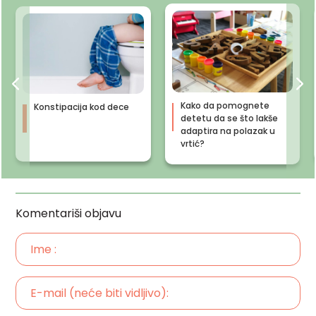
Kako da pomognete
Konstipacija kod dece
detetu da se što lakše
adaptira na polazak u
vrtić?
Komentariši objavu