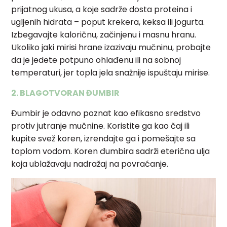
prijatnog ukusa, a koje sadrže dosta proteina i
ugljenih hidrata – poput krekera, keksa ili jogurta.
Izbegavajte kaloričnu, začinjenu i masnu hranu.
Ukoliko jaki mirisi hrane izazivaju mučninu, probajte
da je jedete potpuno ohlađenu ili na sobnoj
temperaturi, jer topla jela snažnije ispuštaju mirise.
2. BLAGOTVORAN ĐUMBIR
Đumbir je odavno poznat kao efikasno sredstvo
protiv jutranje mučnine. Koristite ga kao čaj ili
kupite svež koren, izrendajte ga i pomešajte sa
toplom vodom. Koren đumbira sadrži eterična ulja
koja ublažavaju nadražaj na povraćanje.