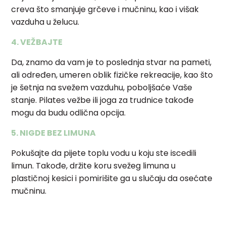
creva što smanjuje grčeve i mučninu, kao i višak
vazduha u želucu.
4. VEŽBAJTE
Da, znamo da vam je to poslednja stvar na pameti,
ali određen, umeren oblik fizičke rekreacije, kao što
je šetnja na svežem vazduhu, poboljšaće Vaše
stanje. Pilates vežbe ili joga za trudnice takođe
mogu da budu odlična opcija.
5. NIGDE BEZ LIMUNA
Pokušajte da pijete toplu vodu u koju ste iscedili
limun. Takođe, držite koru svežeg limuna u
plastičnoj kesici i pomirišite ga u slučaju da osećate
mučninu.