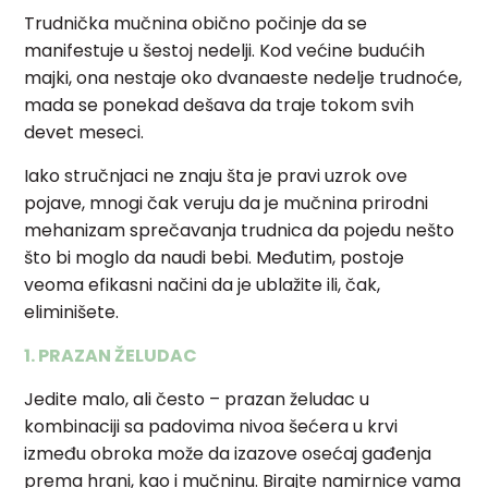
Trudnička mučnina obično počinje da se
manifestuje u šestoj nedelji. Kod većine budućih
majki, ona nestaje oko dvanaeste nedelje trudnoće,
mada se ponekad dešava da traje tokom svih
devet meseci.
Iako stručnjaci ne znaju šta je pravi uzrok ove
pojave, mnogi čak veruju da je mučnina prirodni
mehanizam sprečavanja trudnica da pojedu nešto
što bi moglo da naudi bebi. Međutim, postoje
veoma efikasni načini da je ublažite ili, čak,
eliminišete.
1. PRAZAN ŽELUDAC
Jedite malo, ali često – prazan želudac u
kombinaciji sa padovima nivoa šećera u krvi
između obroka može da izazove osećaj gađenja
prema hrani, kao i mučninu. Birajte namirnice vama