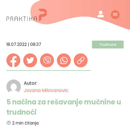
18.07.2022 | 08:37
Trudnoća
Autor:
Jovana Milovanovic
5 načina za rešavanje mučnine u
trudnoći
2
min čitanja