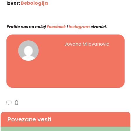
Izvor:
Bebologija
Pratite nas na našoj
Facebook
i
Instagram
stranici.
Jovana Milovanovic
0
Povezane vesti