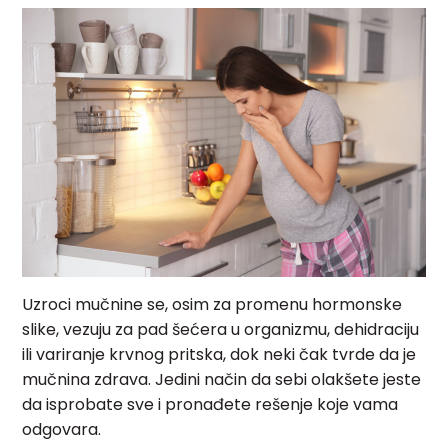
Uzroci mučnine se, osim za promenu hormonske
slike, vezuju za pad šećera u organizmu, dehidraciju
ili variranje krvnog pritska, dok neki čak tvrde da je
mučnina zdrava. Jedini način da sebi olakšete jeste
da isprobate sve i pronađete rešenje koje vama
odgovara.