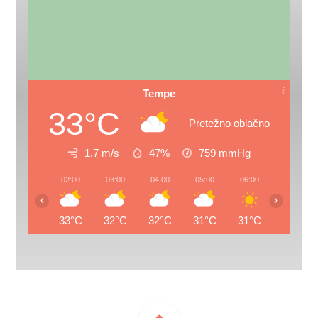
Tempe
33°C
Pretežno oblačno
1.7 m/s
47%
759
mmHg
02:00
03:00
04:00
05:00
06:00
07:00
‹
›
33°C
32°C
32°C
31°C
31°C
31°C