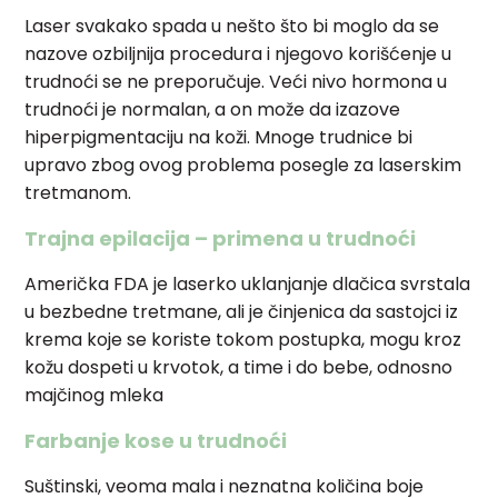
Laser svakako spada u nešto što bi moglo da se
nazove ozbiljnija procedura i njegovo korišćenje u
trudnoći se ne preporučuje. Veći nivo hormona u
trudnoći je normalan, a on može da izazove
hiperpigmentaciju na koži. Mnoge trudnice bi
upravo zbog ovog problema posegle za laserskim
tretmanom.
Trajna epilacija – primena u trudnoći
Američka FDA je laserko uklanjanje dlačica svrstala
u bezbedne tretmane, ali je činjenica da sastojci iz
krema koje se koriste tokom postupka, mogu kroz
kožu dospeti u krvotok, a time i do bebe, odnosno
majčinog mleka
Farbanje kose u trudnoći
Suštinski, veoma mala i neznatna količina boje