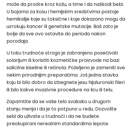
može da prodre kroz kožu, a time I da naškodi bebi.
U bojama za kosu i hemijskim sredstvima postoje
hemikalije koje su toksične i koje dokazano mogu da
uzrokuju kancer ili genetske mutacije. Baš zato je
bolje da sve ovo ostavite do perioda nakon
porođaja.
U toku trudnoće strogo je zabranjeno posećivati
solarijum ili koristiti kozmetičke proizvode na bazi
salicilne kiseline ili retinola. Poželjeno je zameniti sve
nekim prirodnijim preparatima. Još jedna stavka
koju bi bilo dobro da izbegnete jesu hijaluronski fileri
ili bilo kakve invazivne procedure na licu ili telu.
Zapamtite da se vaše telo svakako u drugom
stanju menja i da je to potpuno u redu. Dozvolite
sebi da uživate u trudnoći i da ne budete
preokupirani nerealnim standardima lepote.