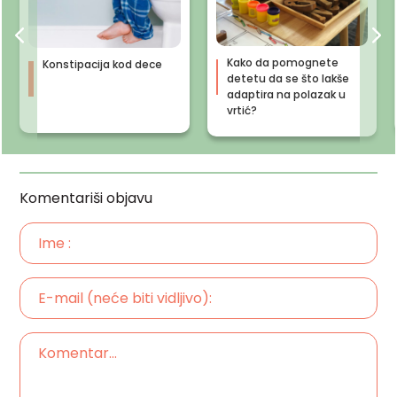
Kako da pomognete
Konstipacija kod dece
detetu da se što lakše
adaptira na polazak u
vrtić?
Komentariši objavu