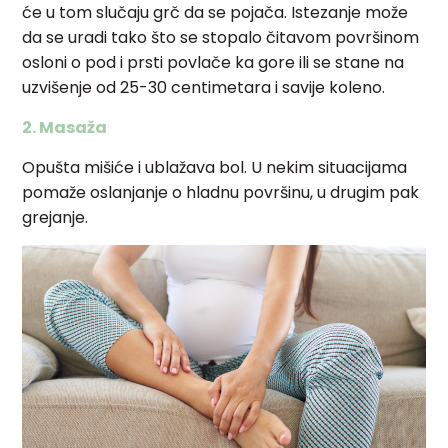
će u tom slučaju grč da se pojača. Istezanje može
da se uradi tako što se stopalo čitavom površinom
osloni o pod i prsti povlače ka gore ili se stane na
uzvišenje od 25-30 centimetara i savije koleno.
2. Masaža
Opušta mišiće i ublažava bol. U nekim situacijama
pomaže oslanjanje o hladnu površinu, u drugim pak
grejanje.