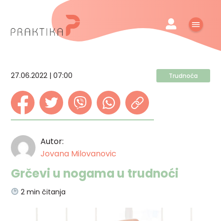
27.06.2022 | 07:00
Trudnoća
Autor:
Jovana Milovanovic
Grčevi u nogama u trudnoći
2
min čitanja