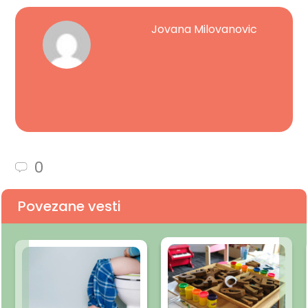
Jovana Milovanovic
0
Povezane vesti