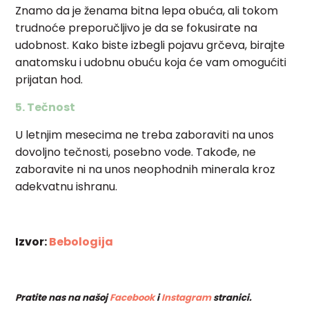
Znamo da je ženama bitna lepa obuća, ali tokom
trudnoće preporučljivo je da se fokusirate na
udobnost. Kako biste izbegli pojavu grčeva, birajte
anatomsku i udobnu obuću koja će vam omogućiti
prijatan hod.
5. Tečnost
U letnjim mesecima ne treba zaboraviti na unos
dovoljno tečnosti, posebno vode. Takođe, ne
zaboravite ni na unos neophodnih minerala kroz
adekvatnu ishranu.
Izvor:
Bebologija
Pratite nas na našoj
Facebook
i
Instagram
stranici.