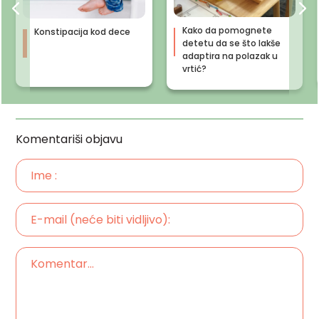
Kako da pomognete
Konstipacija kod dece
detetu da se što lakše
adaptira na polazak u
vrtić?
Komentariši objavu