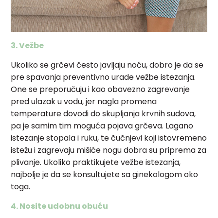
3. Vežbe
Ukoliko se grčevi često javljaju noću, dobro je da se
pre spavanja preventivno urade vežbe istezanja.
One se preporučuju i kao obavezno zagrevanje
pred ulazak u vodu, jer nagla promena
temperature dovodi do skupljanja krvnih sudova,
pa je samim tim moguća pojava grčeva. Lagano
istezanje stopala i ruku, te čučnjevi koji istovremeno
istežu i zagrevaju mišiće nogu dobra su priprema za
plivanje. Ukoliko praktikujete vežbe istezanja,
najbolje je da se konsultujete sa ginekologom oko
toga.
4. Nosite udobnu obuću