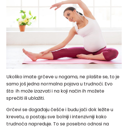
Ukoliko imate grčeve u nogama, ne plašite se, to je
samo još jedna normalna pojava u trudnoći. Evo
šta ih može izazvati i na koji način ih možete
sprečiti ili ublažiti.
Grčevi se događaju češće i budu jači dok ležite u
krevetu, a postaju sve bolniji i intenzivniji kako
trudnoća napreduje. To se posebno odnosi na