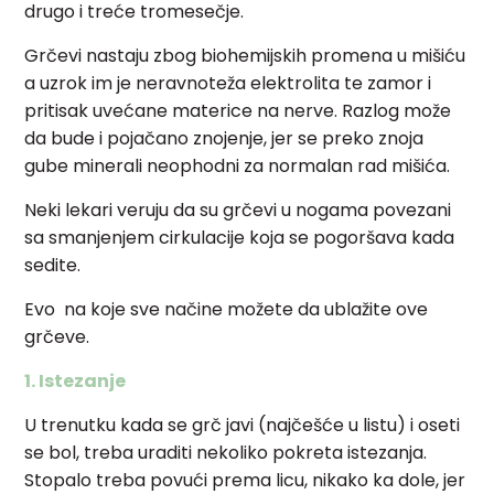
drugo i treće tromesečje.
Grčevi nastaju zbog biohemijskih promena u mišiću
a uzrok im je neravnoteža elektrolita te zamor i
pritisak uvećane materice na nerve. Razlog može
da bude i pojačano znojenje, jer se preko znoja
gube minerali neophodni za normalan rad mišića.
Neki lekari veruju da su grčevi u nogama povezani
sa smanjenjem cirkulacije koja se pogoršava kada
sedite.
Evo na koje sve načine možete da ublažite ove
grčeve.
1. Istezanje
U trenutku kada se grč javi (najčešće u listu) i oseti
se bol, treba uraditi nekoliko pokreta istezanja.
Stopalo treba povući prema licu, nikako ka dole, jer