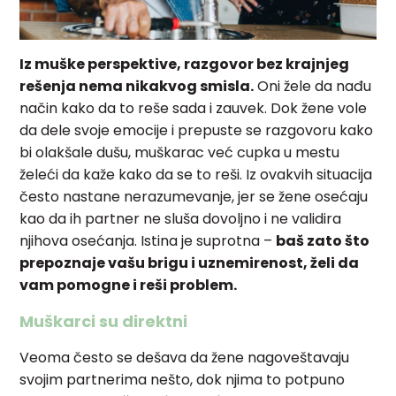
Iz muške perspektive, razgovor bez krajnjeg
rešenja nema nikakvog smisla.
Oni žele da nađu
način kako da to reše sada i zauvek. Dok žene vole
da dele svoje emocije i prepuste se razgovoru kako
bi olakšale dušu, muškarac već cupka u mestu
želeći da kaže kako da se to reši. Iz ovakvih situacija
često nastane nerazumevanje, jer se žene osećaju
kao da ih partner ne sluša dovoljno i ne validira
njihova osećanja. Istina je suprotna –
baš zato što
prepoznaje vašu brigu i uznemirenost, želi da
vam pomogne i reši problem.
Muškarci su direktni
Veoma često se dešava da žene nagoveštavaju
svojim partnerima nešto, dok njima to potpuno