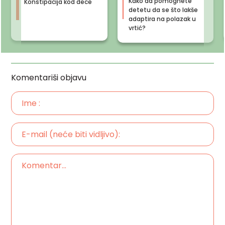
Kako da pomognete
Konstipacija kod dece
detetu da se što lakše
adaptira na polazak u
vrtić?
Komentariši objavu