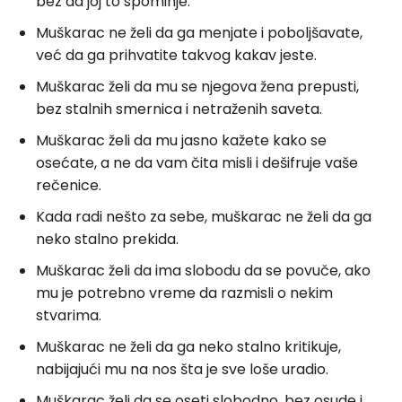
bez da joj to spominje.
Muškarac ne želi da ga menjate i poboljšavate,
već da ga prihvatite takvog kakav jeste.
Muškarac želi da mu se njegova žena prepusti,
bez stalnih smernica i netraženih saveta.
Muškarac želi da mu jasno kažete kako se
osećate, a ne da vam čita misli i dešifruje vaše
rečenice.
Kada radi nešto za sebe, muškarac ne želi da ga
neko stalno prekida.
Muškarac želi da ima slobodu da se povuče, ako
mu je potrebno vreme da razmisli o nekim
stvarima.
Muškarac ne želi da ga neko stalno kritikuje,
nabijajući mu na nos šta je sve loše uradio.
Muškarac želi da se oseti slobodno, bez osude i