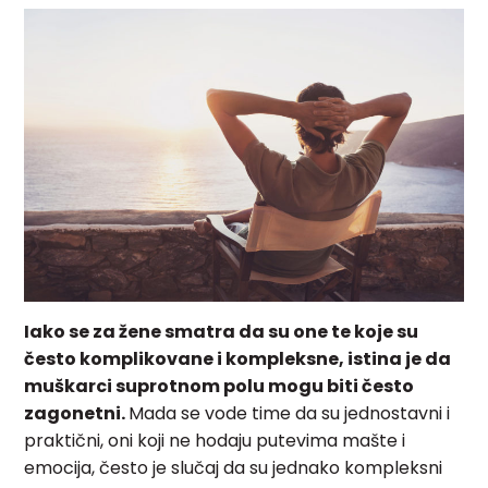
Iako se za žene smatra da su one te koje su
često komplikovane i kompleksne, istina je da
muškarci suprotnom polu mogu biti često
zagonetni.
Mada se vode time da su jednostavni i
praktični, oni koji ne hodaju putevima mašte i
emocija, često je slučaj da su jednako kompleksni