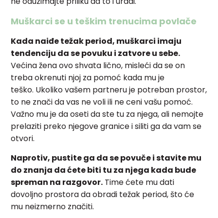
ne oduzimajte priliku da to i uradi.
Muškarci se u teškim trenucima povlače
Kada naiđe težak period, muškarci imaju
tendenciju da se povuku i zatvore u sebe.
Većina žena ovo shvata lično, misleći da se on
treba okrenuti njoj za pomoć kada mu je
teško.
Ukoliko vašem partneru je potreban prostor,
to ne znači da vas ne voli ili ne ceni vašu pomoć.
Važno mu je da oseti da ste tu za njega, ali nemojte
prelaziti preko njegove granice i siliti ga da vam se
otvori.
Naprotiv, pustite ga da se povuče i stavite mu
do znanja da ćete biti tu za njega kada bude
spreman na razgovor.
Time ćete mu dati
dovoljno prostora da obradi težak period, što će
mu neizmerno značiti.