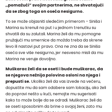
,,pomažući” svojim partnerima, ne shvatajući
da se zbog toga on oseća nesigurno.
To se može objasniti sledećim primerom – Siniša i
Marina su krenuli na put i u jednom trenutku su
shvatili da su zalutali. Marina želi da mu pomogne
pružajući mu smernice da možda treba da skrene
levo ili nastavi put pravo. Ona ne zna da se Siniša
oseća sve više nesigurno, jer nesvesno misli da mu
Marina ne veruje dovoljno.
Muškarac želi da se oseti i bude muškarac, da
se njegova nežnija polovina osloni na njega i
prepusti se.
Ukoliko želi da vas izvede na večeru,
dopustite mu da sam odabere sam lokaciju, ako želi
da popravi nešto u kući, nemojte mu sugerisati
kako to može bolje da se odradi. Muškarac želi da
se oseti sposobnim da brine o svojoj ženi, zato mu