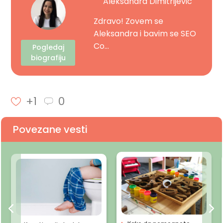
Aleksandra Dimitrijevic
Zdravo! Zovem se
Aleksandra i bavim se SEO
Co...
Pogledaj
biografiju
+1
0
Povezane vesti