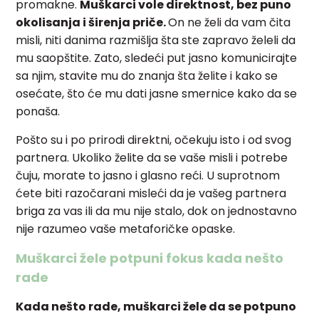
promakne.
Muškarci vole direktnost, bez puno
okolisanja i širenja priče.
On ne želi da vam čita
misli, niti danima razmišlja šta ste zapravo želeli da
mu saopštite. Zato, sledeći put jasno komunicirajte
sa njim, stavite mu do znanja šta želite i kako se
osećate, što će mu dati jasne smernice kako da se
ponaša.
Pošto su i po prirodi direktni, očekuju isto i od svog
partnera. Ukoliko želite da se vaše misli i potrebe
čuju, morate to jasno i glasno reći. U suprotnom
ćete biti razočarani misleći da je vašeg partnera
briga za vas ili da mu nije stalo, dok on jednostavno
nije razumeo vaše metaforičke opaske.
Muškarci žele potpuni fokus kada nešto
rade
Kada nešto rade, muškarci žele da se potpuno