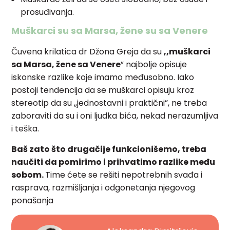
prosuđivanja.
Muškarci su sa Marsa, žene su sa Venere
Čuvena krilatica dr Džona Greja da su
,,muškarci
sa Marsa, žene sa Venere
” najbolje opisuje
iskonske razlike koje imamo međusobno. Iako
postoji tendencija da se muškarci opisuju kroz
stereotip da su ,,jednostavni i praktični”, ne treba
zaboraviti da su i oni ljudka bića, nekad nerazumljiva
i teška.
Baš zato što drugačije funkcionišemo, treba
naučiti da pomirimo i prihvatimo razlike među
sobom.
Time ćete se rešiti nepotrebnih svađa i
rasprava, razmišljanja i odgonetanja njegovog
ponašanja