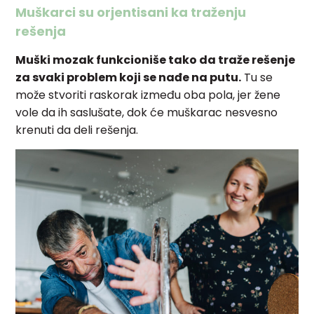
Muškarci su orjentisani ka traženju
rešenja
Muški mozak funkcioniše tako da traže rešenje
za svaki problem koji se nađe na putu.
Tu se
može stvoriti raskorak između oba pola, jer žene
vole da ih saslušate, dok će muškarac nesvesno
krenuti da deli rešenja.