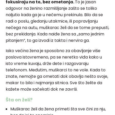
fokusiraju na to, bez ometanja.
To je jasan
odgovor na ženino razmišljanje zašto se toliko
naljutio kada ga je u nečemu prekinula.
Bilo da se
radi o poslu, gledanju utakmice, ili popravljanju
nečega na autu, muškarac želi da se tome prepusti,
bez prekidanja. Kada naiđe žena sa ,,samo jednim
pitanjem”, to ga izvodi iz takta i nervira ga.
Iako većina žena je sposobno za obavljanje više
poslova istovremeno, pa se neretko viđa kako u
isto vreme kuvaju, drže dete i razgovaraju
telefonom. Međutim, muškarci to ne vole.
Kada to
znate, nemojte ga ometati dok obavlja nešto svoje,
makar to bila i najmanja sitnica. Sve što želite da
kažete može sačekati dok ne završi.
Šta on želi?
Muškarac želi da žena primeti šta sve čini za nju,