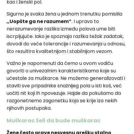
kao i ženski pol.
Sigurno je svaka žena u jednom trenutku pomislila
,,Uopšte ga ne razumem”
. I upravo to
nerazumevanje razlika između polova ume biti
iscrpljujuće.
Iako je spoznaja razlika težak zadatak,
dovodi do veće tolerancije i razumevanja u odnosu,
što rezultira kvalitetnijom i stabilnijom vezom.
Važno je napomenuti da ćemo u ovom vodiču
govoriti o univezalnim karakteristikama koje su
učestale za muškarce. Ne možemo generalizovati i
staviti sve pripadnike snažnijeg pola u isti koš, već
uočiti nit koji ih npovezuje.
Hajde da pokušamo da
razgonetnemo zagonetku koja se krije iza nekih
njihovih postupaka.
Muškarac želi da bude muškarac
Žene često prave nesvesnu grešku stalno