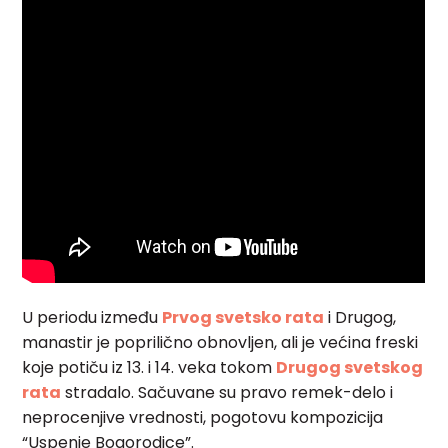
U periodu između
Prvog svetsko rata
i Drugog,
manastir je poprilično obnovljen, ali je većina freski
koje potiču iz 13. i 14. veka tokom
Drugog svetskog
rata
stradalo. Sačuvane su pravo remek-delo i
neprocenjive vrednosti, pogotovu kompozicija
“Uspenje Bogorodice”.