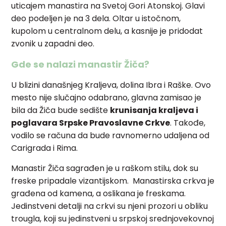
uticajem manastira na Svetoj Gori Atonskoj. Glavi
deo podeljen je na 3 dela. Oltar u istočnom,
kupolom u centralnom delu, a kasnije je pridodat
zvonik u zapadni deo.
Gde se nalazi manastir Žiča?
U blizini današnjeg Kraljeva, dolina Ibra i Raške. Ovo
mesto nije slučajno odabrano, glavna zamisao je
bila da Žiča bude sedište
krunisanja kraljeva i
poglavara Srpske Pravoslavne Crkve
. Takođe,
vodilo se računa da bude ravnomerno udaljena od
Carigrada i Rima.
Manastir Žiča sagrađen je u raškom stilu, dok su
freske pripadale vizantijskom. Manastirska crkva je
građena od kamena, a oslikana je freskama.
Jedinstveni detalji na crkvi su njeni prozori u obliku
trougla, koji su jedinstveni u srpskoj srednjovekovnoj