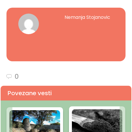
Nemanja Stojanovic
0
Povezane vesti