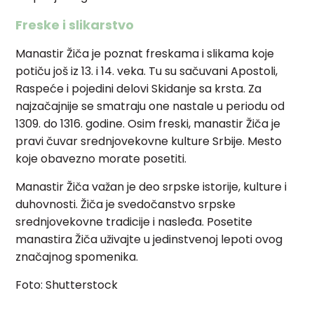
Freske i slikarstvo
Manastir Žiča je poznat freskama i slikama koje
potiču još iz 13. i 14. veka. Tu su sačuvani Apostoli,
Raspeće i pojedini delovi Skidanje sa krsta. Za
najzačajnije se smatraju one nastale u periodu od
1309. do 1316. godine. Osim freski, manastir Žiča je
pravi čuvar srednjovekovne kulture Srbije. Mesto
koje obavezno morate posetiti.
Manastir Žiča važan je deo srpske istorije, kulture i
duhovnosti. Žiča je svedočanstvo srpske
srednjovekovne tradicije i nasleđa. Posetite
manastira Žiča uživajte u jedinstvenoj lepoti ovog
značajnog spomenika.
Foto: Shutterstock