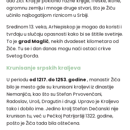
dao Žiči. Kralj je poklonio razne knjige, freske, ikone,
ogromnu zemlju i mnoge druge stvari, što je Žiču
učinilo najbogatijom riznicom u Srbiji.
Sredinom 13. veka, Arhiepiskop je mogao da koristi i
tvrđaju u slučaju opasnosti kako bi se štitile svetinje.
To je
grad Maglič
, nekih dvadeset kilometara od
Žiče. Tu se i dan danas mogu naći ostaci crkve
Svetog Đorđa.
Krunisanje srpskih kraljeva
U periodu
od 1217. do 1253. godine
, manastir Žiča
bilo je mesto gde su krunisani kraljevi iz dinastije
Nemanjića, kao što su Stefan Prvovenčani,
Radoslav, Uroš, Dragutin i drugi. Upravo je Kraljevo
tako i dobilo ime. Jedino kralj Stefan Dečanski nije
krunisan tu, već u Pećkoj Patrijaršiji 1322. godine,
pošto je Žiča tada bila oštećena.