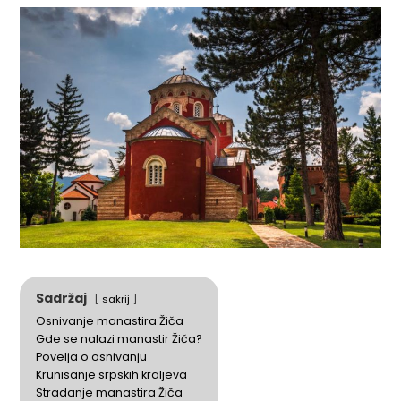
Sadržaj
sakrij
Osnivanje manastira Žiča
Gde se nalazi manastir Žiča?
Povelja o osnivanju
Krunisanje srpskih kraljeva
Stradanje manastira Žiča