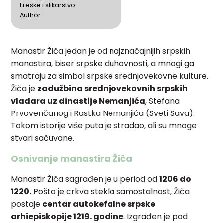
Freske i slikarstvo
Author
Manastir Žiča jedan je od najznačajnijih srpskih
manastira, biser srpske duhovnosti, a mnogi ga
smatraju za simbol srpske srednjovekovne kulture.
Žiča je
zadužbina srednjovekovnih srpskih
vladara uz dinastije Nemanjića
, Stefana
Prvovenčanog i Rastka Nemanjića (Sveti Sava).
Tokom istorije više puta je stradao, ali su mnoge
stvari sačuvane.
Osnivanje manastira Žiča
Manastir Žiča sagrađen je u period od
1206 do
1220.
Pošto je crkva stekla samostalnost, Žiča
postaje
centar autokefalne srpske
arhiepiskopije 1219. godine
. Izgrađen je pod