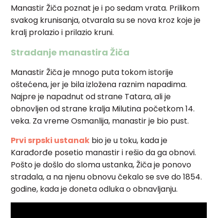
Manastir Žiča poznat je i po sedam vrata. Prilikom
svakog krunisanja, otvarala su se nova kroz koje je
kralj prolazio i prilazio kruni.
Stradanje manastira Žiča
Manastir Žiča je mnogo puta tokom istorije
oštećena, jer je bila izložena raznim napadima.
Najpre je napadnut od strane Tatara, ali je
obnovljen od strane kralja Milutina početkom 14.
veka. Za vreme Osmanlija, manastir je bio pust.
Prvi srpski ustanak
bio je u toku, kada je
Karađorđe posetio manastir i rešio da ga obnovi.
Pošto je došlo do sloma ustanka, Žiča je ponovo
stradala, a na njenu obnovu čekalo se sve do 1854.
godine, kada je doneta odluka o obnavljanju.