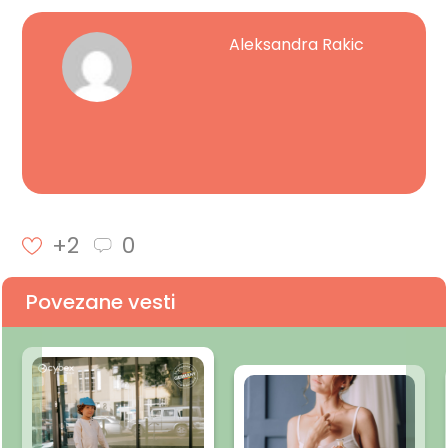
Aleksandra Rakic
+2
0
Povezane vesti