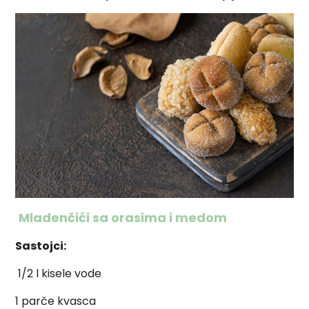
Mladenčići sa orasima i medom
Sastojci:
1/2 l kisele vode
1 parče kvasca