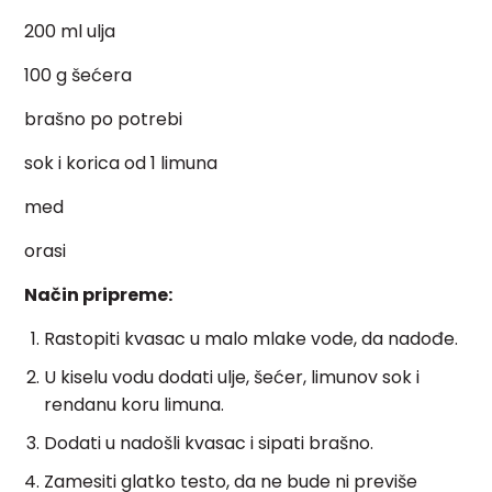
200 ml ulja
100 g šećera
brašno po potrebi
sok i korica od 1 limuna
med
orasi
Način pripreme:
Rastopiti kvasac u malo mlake vode, da nadođe.
U kiselu vodu dodati ulje, šećer, limunov sok i
rendanu koru limuna.
Dodati u nadošli kvasac i sipati brašno.
Zamesiti glatko testo, da ne bude ni previše