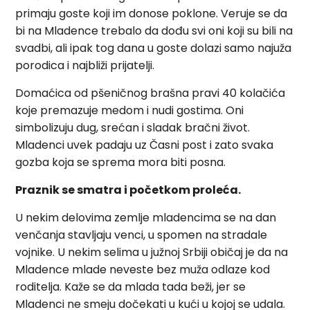
primaju goste koji im donose poklone. Veruje se da
bi na Mladence trebalo da dođu svi oni koji su bili na
svadbi, ali ipak tog dana u goste dolazi samo najuža
porodica i najbliži prijatelji.
Domaćica od pšeničnog brašna pravi 40 kolačića
koje premazuje medom i nudi gostima. Oni
simbolizuju dug, srećan i sladak bračni život.
Mladenci uvek padaju uz Časni post i zato svaka
gozba koja se sprema mora biti posna.
Praznik se smatra i početkom proleća.
U nekim delovima zemlje mladencima se na dan
venčanja stavljaju venci, u spomen na stradale
vojnike. U nekim selima u južnoj Srbiji običaj je da na
Mladence mlade neveste bez muža odlaze kod
roditelja. Kaže se da mlada tada beži, jer se
Mladenci ne smeju dočekati u kući u kojoj se udala.