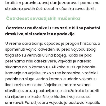
bračnim parovima, ovaj dan je zapravo i pomen na
stradanje svetih četrdeset mučenika sevastijskih.
Četrdeset sevastijskih mučenika
Četrdeset mučenika iz Sevastije bili su pobožni
rimski vojnici rodom iz Kapadokije.
U vreme cara Licinija otpočeo je progon hrišćana, a
spomenuti vojnici odvedeni su pred vojvodu zbog
toga što su verovali u Sina božjeg. Kada se pod
pretnjama nisu odrekli vere, vojvoda je naredio
slugama da ih kamenuju. Ali kako su sluge bacale
kamenje na vojnike, tako su se kamenice vraćale i
padale na sluge. Jedan kamen je udario vojvodu u
lice i razbio mu zube. Vojnike su potom vezane
stavili u jezero, a postavljena je straža kako bi pazili
da nijedan ne izađe. Bilo je hladno i vojnici su se
smrzavali. Pored jezera vojvoda je postavio kupatilo