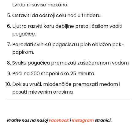
tvrdo ni suviše mekano.
Ostaviti da odstoji celu noć u frižideru.
Ujutro razviti koru debljine prsta i čašom vaditi
pogačice.
Poređati svih 40 pogačica u pleh obložen pek-
papirom.
Svaku pogačicu premazati zašećerenom vodom.
Peći na 200 stepeni oko 25 minuta.
Dok su vrući, mladenčiće premazati medom i
posuti mlevenim orasima.
Pratite nas na našoj
Facebook
i
Instagram
stranici.