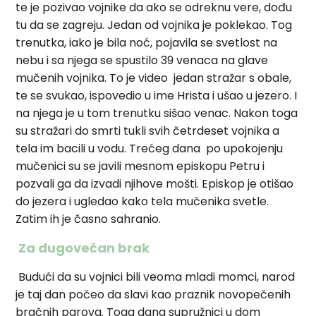
te je pozivao vojnike da ako se odreknu vere, dođu
tu da se zagreju. Jedan od vojnika je poklekao. Tog
trenutka, iako je bila noć, pojavila se svetlost na
nebu i sa njega se spustilo 39 venaca na glave
mučenih vojnika. To je video jedan stražar s obale,
te se svukao, ispovedio u ime Hrista i ušao u jezero. I
na njega je u tom trenutku sišao venac. Nakon toga
su stražari do smrti tukli svih četrdeset vojnika a
tela im bacili u vodu. Trećeg dana po upokojenju
mučenici su se javili mesnom episkopu Petru i
pozvali ga da izvadi njihove mošti. Episkop je otišao
do jezera i ugledao kako tela mučenika svetle.
Zatim ih je časno sahranio.
Za dugovečan brak
Budući da su vojnici bili veoma mladi momci, narod
je taj dan počeo da slavi kao praznik novopečenih
bračnih parova. Toga dana supružnici u dom