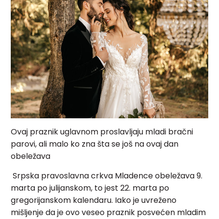
Ovaj praznik uglavnom proslavljaju mladi bračni
parovi, ali malo ko zna šta se još na ovaj dan
obeležava
Srpska pravoslavna crkva Mladence obeležava 9.
marta po julijanskom, to jest 22. marta po
gregorijanskom kalendaru. Iako je uvreženo
mišljenje da je ovo veseo praznik posvećen mladim