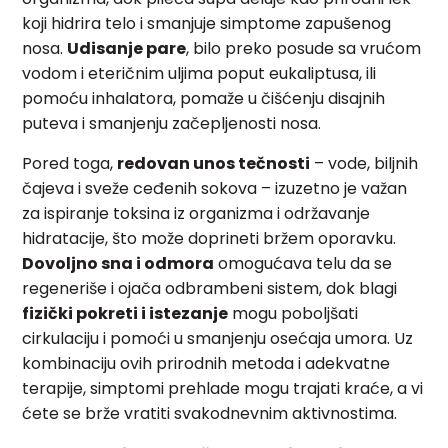
koji hidrira telo i smanjuje simptome zapušenog
nosa.
Udisanje pare
, bilo preko posude sa vrućom
vodom i eteričnim uljima poput eukaliptusa, ili
pomoću inhalatora, pomaže u čišćenju disajnih
puteva i smanjenju začepljenosti nosa.
Pored toga,
redovan unos tečnosti
– vode, biljnih
čajeva i sveže ceđenih sokova – izuzetno je važan
za ispiranje toksina iz organizma i održavanje
hidratacije, što može doprineti bržem oporavku.
Dovoljno sna i odmora
omogućava telu da se
regeneriše i ojača odbrambeni sistem, dok blagi
fizički pokreti i istezanje
mogu poboljšati
cirkulaciju i pomoći u smanjenju osećaja umora. Uz
kombinaciju ovih prirodnih metoda i adekvatne
terapije, simptomi prehlade mogu trajati kraće, a vi
ćete se brže vratiti svakodnevnim aktivnostima.