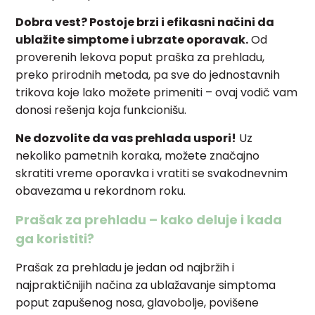
Dobra vest? Postoje brzi i efikasni načini da
ublažite simptome i ubrzate oporavak.
Od
proverenih lekova poput praška za prehladu,
preko prirodnih metoda, pa sve do jednostavnih
trikova koje lako možete primeniti – ovaj vodič vam
donosi rešenja koja funkcionišu.
Ne dozvolite da vas prehlada uspori!
Uz
nekoliko pametnih koraka, možete značajno
skratiti vreme oporavka i vratiti se svakodnevnim
obavezama u rekordnom roku.
Prašak za prehladu – kako deluje i kada
ga koristiti?
Prašak za prehladu je jedan od najbržih i
najpraktičnijih načina za ublažavanje simptoma
poput zapušenog nosa, glavobolje, povišene