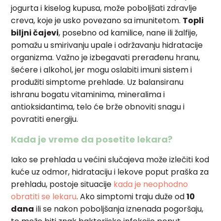
jogurta i kiselog kupusa, može poboljšati zdravlje
creva, koje je usko povezano sa imunitetom.
Topli
biljni čajevi
, posebno od kamilice, nane ili žalfije,
pomažu u smirivanju upale i održavanju hidratacije
organizma. Važno je izbegavati prerađenu hranu,
šećere i alkohol, jer mogu oslabiti imuni sistem i
produžiti simptome prehlade. Uz balansiranu
ishranu bogatu vitaminima, mineralima i
antioksidantima, telo će brže obnoviti snagu i
povratiti energiju.
Kada je vreme da posetite lekara?
Iako se prehlada u većini slučajeva može izlečiti kod
kuće uz odmor, hidrataciju i lekove poput praška za
prehladu, postoje situacije
kada je neophodno
obratiti se lekaru
. Ako simptomi traju duže od
10
dana
ili se nakon poboljšanja iznenada pogoršaju,