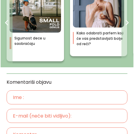
Kako odabrati parfem koji
Sigurnost dece u
će vas predstavljati bolje
saobraćaju
od reči?
Komentariši objavu