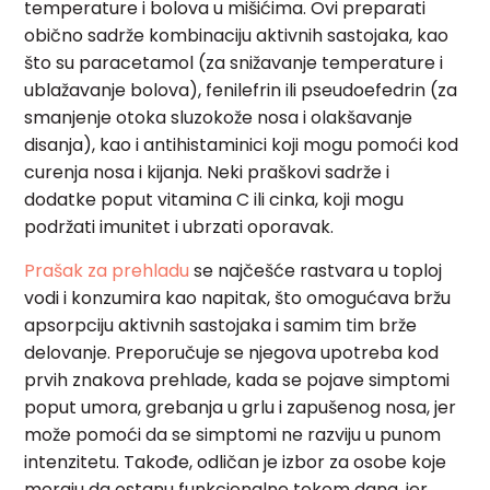
temperature i bolova u mišićima. Ovi preparati
obično sadrže kombinaciju aktivnih sastojaka, kao
što su paracetamol (za snižavanje temperature i
ublažavanje bolova), fenilefrin ili pseudoefedrin (za
smanjenje otoka sluzokože nosa i olakšavanje
disanja), kao i antihistaminici koji mogu pomoći kod
curenja nosa i kijanja. Neki praškovi sadrže i
dodatke poput vitamina C ili cinka, koji mogu
podržati imunitet i ubrzati oporavak.
Prašak za prehladu
se najčešće rastvara u toploj
vodi i konzumira kao napitak, što omogućava bržu
apsorpciju aktivnih sastojaka i samim tim brže
delovanje. Preporučuje se njegova upotreba kod
prvih znakova prehlade, kada se pojave simptomi
poput umora, grebanja u grlu i zapušenog nosa, jer
može pomoći da se simptomi ne razviju u punom
intenzitetu. Takođe, odličan je izbor za osobe koje
moraju da ostanu funkcionalne tokom dana, jer