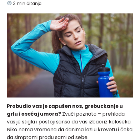
3
min čitanja
Probudio vas je zapušen nos, grebuckanje u
grlu i osećaj umora?
Zvuči poznato – prehlada
vas je stigla i postoji šansa da vas izbaci iz koloseka.
Niko nema vremena da danima leži u krevetu i čeka
da simptomi prođu sami od sebe.