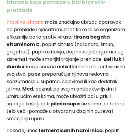
Ishrana koja pomaže u borbi protiv
prehlade
Pravilna ishrana
može značajno ubrzati oporavak
od prehlade i ojačati imunitet kako bi se organizam
efikasnije borio protiv virusa.
Hrana bogata
vitaminom C
, poput citrusa (narandža, limun,
grejpfrut), paprike i kivija, doprinosi jačanju imunog
sistema i može smanjiti trajanje prehlade.
Beli luk i
đumbir
imaju snažna antiinflamatorna i antivirusna
svojstva, pa se preporučuje njihova redovna
konzumacija u supama, čajevima ili kao dodatak
jelima.
Med
, poznat po svojim antibakterijskim i
umirujućim efektima, može ublažiti bol u grlu i
smanjiti kašalj, dok
pileća supa
ne samo da hidrira
telo već i pomaže u otvaranju disajnih puteva i
smanjenju upale.
Takođe, unos
fermentisanih namirnica
, poput