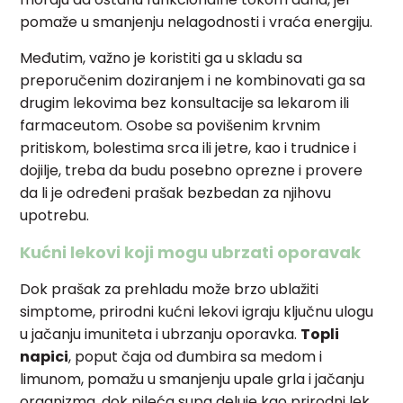
pomaže u smanjenju nelagodnosti i vraća energiju.
Međutim, važno je koristiti ga u skladu sa
preporučenim doziranjem i ne kombinovati ga sa
drugim lekovima bez konsultacije sa lekarom ili
farmaceutom. Osobe sa povišenim krvnim
pritiskom, bolestima srca ili jetre, kao i trudnice i
dojilje, treba da budu posebno oprezne i provere
da li je određeni prašak bezbedan za njihovu
upotrebu.
Kućni lekovi koji mogu ubrzati oporavak
Dok prašak za prehladu može brzo ublažiti
simptome, prirodni kućni lekovi igraju ključnu ulogu
u jačanju imuniteta i ubrzanju oporavka.
Topli
napici
, poput čaja od đumbira sa medom i
limunom, pomažu u smanjenju upale grla i jačanju
organizma, dok pileća supa deluje kao prirodni lek