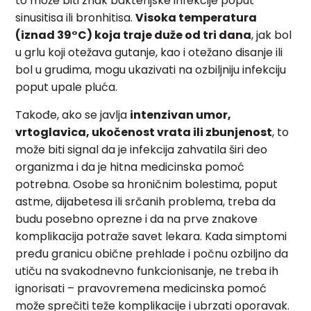
to može biti znak bakterijske infekcije poput
sinusitisa ili bronhitisa.
Visoka temperatura
(iznad 39°C) koja traje duže od tri dana
, jak bol
u grlu koji otežava gutanje, kao i otežano disanje ili
bol u grudima, mogu ukazivati na ozbiljniju infekciju
poput upale pluća.
Takođe, ako se javlja
intenzivan umor,
vrtoglavica, ukočenost vrata ili zbunjenost
, to
može biti signal da je infekcija zahvatila širi deo
organizma i da je hitna medicinska pomoć
potrebna. Osobe sa hroničnim bolestima, poput
astme, dijabetesa ili srčanih problema, treba da
budu posebno oprezne i da na prve znakove
komplikacija potraže savet lekara. Kada simptomi
pređu granicu obične prehlade i počnu ozbiljno da
utiču na svakodnevno funkcionisanje, ne treba ih
ignorisati – pravovremena medicinska pomoć
može sprečiti teže komplikacije i ubrzati oporavak.