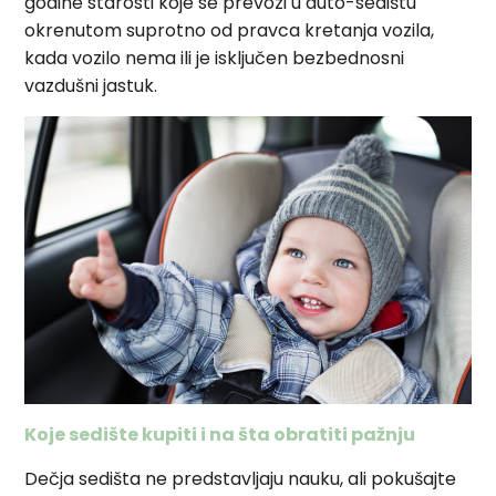
godine starosti koje se prevozi u auto-sedištu
okrenutom suprotno od pravca kretanja vozila,
kada vozilo nema ili je isključen bezbednosni
vazdušni jastuk.
Koje sedište kupiti i na šta obratiti pažnju
Dečja sedišta ne predstavljaju nauku, ali pokušajte