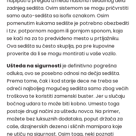
napipati u pregibu između naslona i sedalnog dela
zadnjeg sedišta. Ovim sistemom se mogu pričvrstiti
samo auto-sedišta sa isofix oznakom. Osim
pomenutim kukama sedište je potrebno obezbediti
i tzv. potpornom nogom ili gornjom sponom, koja
se kači na za to predviđeno mesto u prtljažniku.
Ova sedišta su često skuplja, pa pre kupovine
proverite da li se mogu montirati u vaše vozilo.
Ušteda na sigurnosti
je definitivno pogrešna
odluka, ovo se posebno odnosi na dečja sedišta.
Prema tome, čak i kod starije dece ne treba se
odreći najboljeg mogućeg sedišta samo zbog većih
troškova te koristiti zamenski buster. Jer u slučaju
bočnog udara to može biti kobno. Umesto toga
postoje drugi načini za uštedu novca. Na primer,
možete bez luksuznih dodataka, poput držača za
caše, dizajnerskih dezena i sličnih mamipara koje
ne utiču na sigurnost. Osim toga, neki poznati