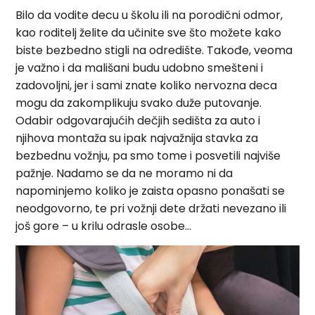
Bilo da vodite decu u školu ili na porodični odmor,
kao roditelj želite da učinite sve što možete kako
biste bezbedno stigli na odredište. Takođe, veoma
je važno i da mališani budu udobno smešteni i
zadovoljni, jer i sami znate koliko nervozna deca
mogu da zakomplikuju svako duže putovanje.
Odabir odgovarajućih dečjih sedišta za auto i
njihova montaža su ipak najvažnija stavka za
bezbednu vožnju, pa smo tome i posvetili najviše
pažnje. Nadamo se da ne moramo ni da
napominjemo koliko je zaista opasno ponašati se
neodgovorno, te pri vožnji dete držati nevezano ili
još gore – u krilu odrasle osobe…