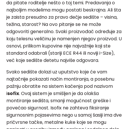
da pitate roditelje nešto o toj temi. Predavanja o
najboljim modelima mogu postati beskrajna. Ali šta
je zaista presudno za pravo dečje sedište – visina,
težina, starost? Na ovo pitanje se ne može
odgovoriti generalno. Svaki proizvođač određuje za
koju telesnu veličinu je namenjen njegov proizvod. U
osnovi, prilikom kupovine nije najvažnije koji ste
standard odabrali (stariji ECE R44 ili noviji i-Size),
već koje sedište detetu najviše odgovara.
Svako sedište dolazi uz uputstvo koje će vam
najtačnije pokazati način montiranja, a posebnu
pažnju obratite na sistem kačenja pod nazivom
i
sofix
. Ovaj sistem je smišljen je da olakša
montiranje sedišta, smanji mogućnost greške i
povećao sigurnost. Isofix ne zahteva fiksiranje
sigurnosnim pojasevima nego u samoj šasiji ima dve
pričvrsne tačke, metalne kuke koje se mogu