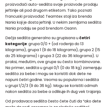
proizvođači auto-sedišta svoje proizvode prodaju
jeftinije ali pod drugom etiketom. Tako poznati
francuski proizvođač Teamtex stoji iza brenda
Nania koji je dosta jeftiniji. U nekim zemljama sedišta
Nania prodaju se pod brendom Osann.
Dečja sedišta generalno su grupisana u
četiri
kategorije
: grupa 0/0 + (od rođenja do 13
kilograma), grupa 1 (9 do 18 kilograma), grupa 2 (15
do 25 kilograma) i grupa 3 (22 do 36 kilograma). U
praksi, međutim, ove grupe su često kombinovane.
Na primer, sedišta u grupi 0/1 (0 do 18 kg) zamenjuju
sedišta za bebe i mogu se koristiti dok dete ne
napuni četiri godine. Veoma su popularna i sedišta
u grupi 1/2/3 (9 do 36 kg). Mogu se koristiti odmah
nakon sedišta za bebe a odlikuje ih dug vek trajanja.
Od prodavaca sedišta često ćete čuti da “ako dete