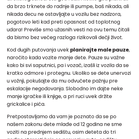
da brzo trknete do radnje ili pumpe, baš nikada, ali
nikada decu ne ostavljajte u vozilu bez nadzora,
pogotovo leti kad preti opasnost od toplotnog
udara! Previše smo užasnih vesti na ovu temu čitali
da bismo bez većeg razloga rizikovali dečji život.
Kod dugih putovanja uvek
planirajte male pauze
,
naročito kada vozite manje dete. Pauze su važne
kako bi svi saputnici, pa i vozač, izašli iz vozila da se
kratko odmore i protegnu. Ukoliko se dete unervozi
u vožnji, pokušajte da mu odvučete pažnju pre
eskalacije negodovanja. Slobodno im dajte neke
manje igračke ili knjige, a pri ruci uvek držite
grickalice i pića.
Pretpostavljamo da vam je poznato da se po
našem zakonu dete mlađe od 12 godina ne sme
voziti na prednjem sedištu, osim deteta do tri