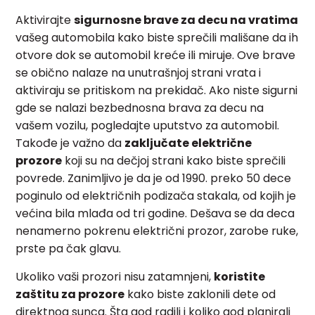
Aktivirajte
sigurnosne brave za decu na vratima
vašeg automobila kako biste sprečili mališane da ih
otvore dok se automobil kreće ili miruje. Ove brave
se obično nalaze na unutrašnjoj strani vrata i
aktiviraju se pritiskom na prekidač. Ako niste sigurni
gde se nalazi bezbednosna brava za decu na
vašem vozilu, pogledajte uputstvo za automobil.
Takođe je važno da
zaključate električne
prozore
koji su na dečjoj strani kako biste sprečili
povrede. Zanimljivo je da je od 1990. preko 50 dece
poginulo od električnih podizača stakala, od kojih je
većina bila mlađa od tri godine. Dešava se da deca
nenamerno pokrenu električni prozor, zarobe ruke,
prste pa čak glavu.
Ukoliko vaši prozori nisu zatamnjeni,
koristite
zaštitu za prozore
kako biste zaklonili dete od
direktnog sunca. Šta god radili i koliko god planirali