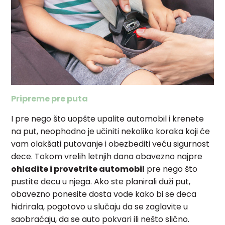
Pripreme pre puta
I pre nego što uopšte upalite automobil i krenete
na put, neophodno je učiniti nekoliko koraka koji će
vam olakšati putovanje i obezbediti veću sigurnost
dece. Tokom vrelih letnjih dana obavezno najpre
ohladite i provetrite automobil
pre nego što
pustite decu u njega. Ako ste planirali duži put,
obavezno ponesite dosta vode kako bi se deca
hidrirala, pogotovo u slučaju da se zaglavite u
saobraćaju, da se auto pokvari ili nešto slično.