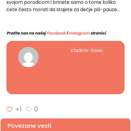
svojom porodicom i brinete samo o tome koliko
ćete često morati da stajete za dečje piš-pauze…
Pratite nas na našoj
Facebook
i
Instagram
stranici.
Vladimir Gosic
+1
0
Povezane vesti