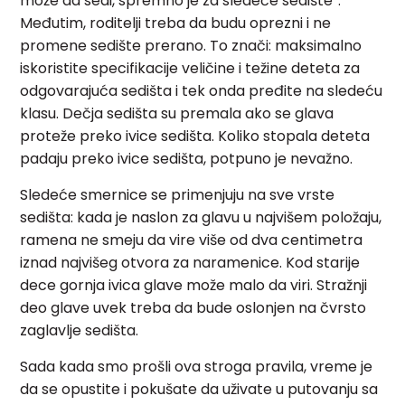
može da sedi, spremno je za sledeće sedište”.
Međutim, roditelji treba da budu oprezni i ne
promene sedište prerano. To znači: maksimalno
iskoristite specifikacije veličine i težine deteta za
odgovarajuća sedišta i tek onda pređite na sledeću
klasu. Dečja sedišta su premala ako se glava
proteže preko ivice sedišta. Koliko stopala deteta
padaju preko ivice sedišta, potpuno je nevažno.
Sledeće smernice se primenjuju na sve vrste
sedišta: kada je naslon za glavu u najvišem položaju,
ramena ne smeju da vire više od dva centimetra
iznad najvišeg otvora za naramenice. Kod starije
dece gornja ivica glave može malo da viri. Stražnji
deo glave uvek treba da bude oslonjen na čvrsto
zaglavlje sedišta.
Sada kada smo prošli ova stroga pravila, vreme je
da se opustite i pokušate da uživate u putovanju sa