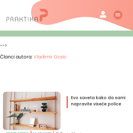
-->
Članci autora:
Vladimir Gosic
Evo saveta kako da sami
napravite viseće police