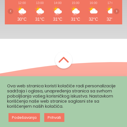
12:00
13:00
14:00
15:00
16:00
17:00
1
‹
›
30°C
31°C
31°C
31°C
32°C
32°C
3
Ova web stranica koristi kolačiće radi personalizacije
Zapratite nas:
sadržaja i oglasa, unapređenja stranica sa svrhom
poboljšanja vašeg korisničkog iskustva. Nastavkom
korišćenja naše web stranice saglasni ste sa
korišćenjem naših kolačića.
Politika
Pravila
Marketing
Impressum
privatnosti
korišćenja
Podešavanja
Prihvati