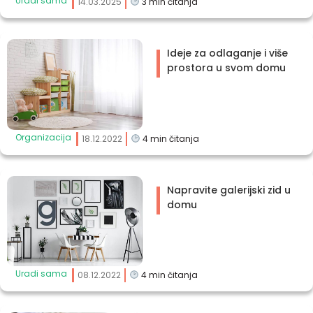
Uradi sama
14.03.2025
3
min čitanja
Ideje za odlaganje i više
prostora u svom domu
Organizacija
18.12.2022
4
min čitanja
Napravite galerijski zid u
domu
Uradi sama
08.12.2022
4
min čitanja