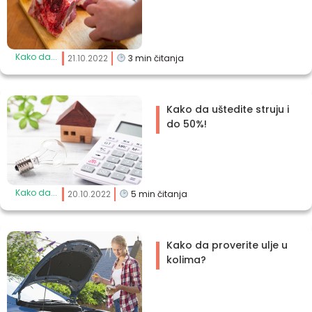
Kako da...
21.10.2022
3
min čitanja
Kako da uštedite struju i
do 50%!
Kako da...
20.10.2022
5
min čitanja
Kako da proverite ulje u
kolima?