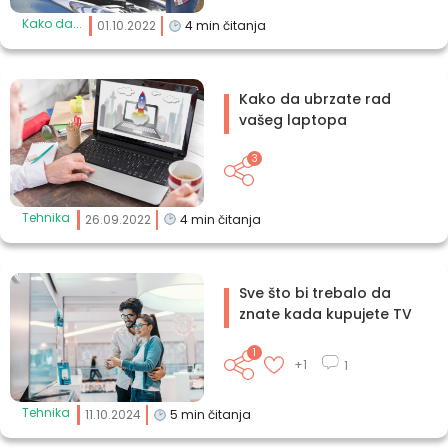
Kako da...
01.10.2022
4
min čitanja
Kako da ubrzate rad
vašeg laptopa
3
Tehnika
26.09.2022
4
min čitanja
Sve što bi trebalo da
znate kada kupujete TV
1
+1
1
Tehnika
11.10.2024
5
min čitanja