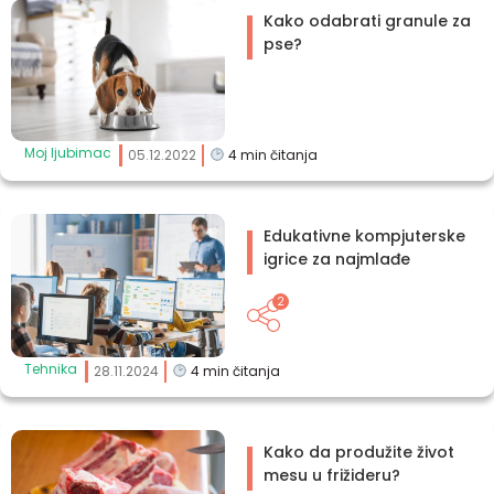
Kako odabrati granule za
pse?
Moj ljubimac
05.12.2022
4
min čitanja
Edukativne kompjuterske
igrice za najmlađe
2
Tehnika
28.11.2024
4
min čitanja
Kako da produžite život
mesu u frižideru?