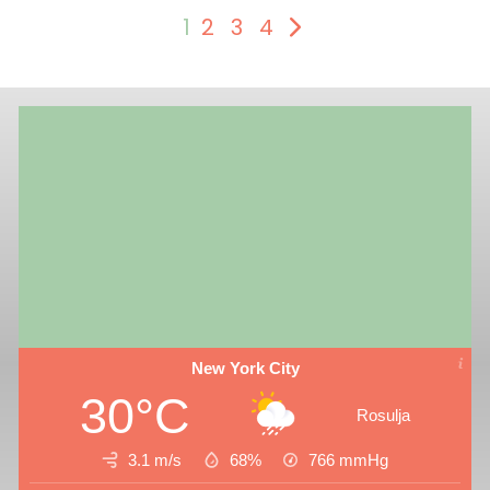
1
2
3
4
New York City
30°C
Rosulja
3.1 m/s
68%
766
mmHg