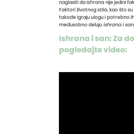
naglasiti da ishrana nije jedini fa
Faktori životnog stila, kao što su
takođe igraju ulogu i potrebno ih
međusobno deluju
ishrana i san
Ishrana i san: Za 
pogledajte video: