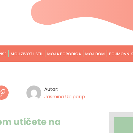
PIŠE
MOJ ŽIVOT I STIL
MOJA PORODICA
MOJ DOM
POJMOVNIK
Autor:
Jasmina Ubiparip
om utičete na