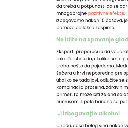
da treba u potpunosti da se odre
mnogobrojne
pozitivne efekte
.
izbegavamo nakon 15 časova, je
pomaže da lakše zaspimo.
Ne idite na spavanje gla
Eksperti preporučuju da večerate
takođe ističu da, ukoliko smo gl
treba nešto da pojedemo. Međuti
šećera u krvi neposredno pre sp
ukoliko se tada javi, odlučite se 
kombinacija proteina, zdravih ma
primer, to može biti zelena sala
humusom ili pola banane sa put
…i izbegavajte alkohol
U redu, čaša belog vina nakon 