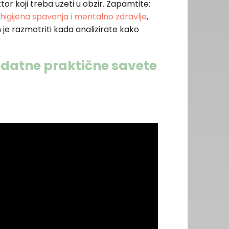
ktor koji treba uzeti u obzir. Zapamtite:
higijena spavanja i mentalno zdravlje
,
 je razmotriti kada analizirate kako
.
dodatne praktične savete