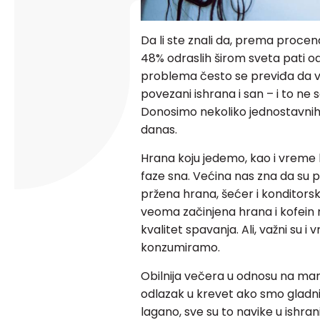
Da li ste znali da, prema proc
48% odraslih širom sveta pati o
problema često se previđa da ve
povezani ishrana i san – i to ne 
Donosimo nekoliko jednostavnih
danas.
Hrana koju jedemo, kao i vreme k
faze sna. Većina nas zna da su p
pržena hrana, šećer i konditorski
veoma začinjena hrana i kofein n
kvalitet spavanja. Ali, važni su i
konzumiramo.
Obilnija večera u odnosu na man
odlazak u krevet ako smo gladn
lagano, sve su to navike u ishrani k