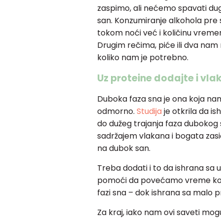
zaspimo, ali nećemo spavati du
san. Konzumiranje alkohola pre
tokom noći već i količinu vreme
Drugim rečima, piće ili dva nam
koliko nam je potrebno.
Uz proteine dodajte i vla
Duboka faza sna je ona koja na
odmorno.
Studija
je otkrila da i
do dužeg trajanja faza dubokog 
sadržajem vlakana i bogata zas
na dubok san.
Treba dodati i to da ishrana s
pomoći da povećamo vreme koj
fazi sna – dok ishrana sa malo p
Za kraj, iako nam ovi saveti m