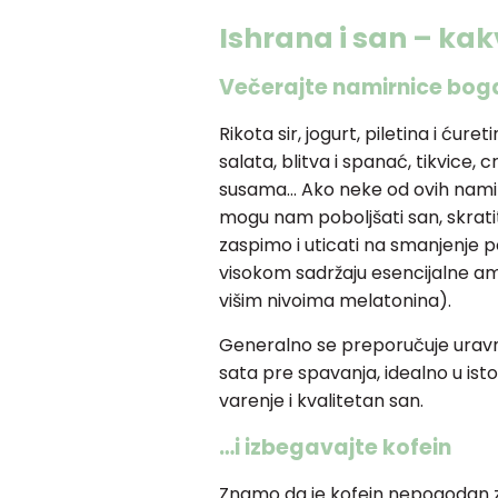
Ishrana i san – kak
Večerajte namirnice bog
Rikota sir, jogurt, piletina i ćureti
salata, blitva i spanać, tikvice,
susama… Ako neke od ovih nami
mogu nam poboljšati san, skrat
zaspimo i uticati na smanjenje p
visokom sadržaju esencijalne am
višim nivoima melatonina).
Generalno se preporučuje uravn
sata pre spavanja, idealno u ist
varenje i kvalitetan san.
…i izbegavajte kofein
Znamo da je kofein nepogodan za