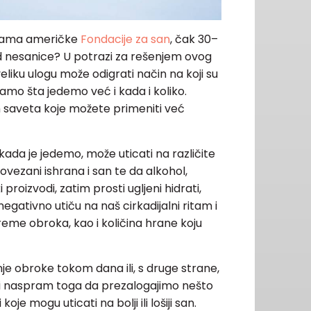
enama američke
Fondacije za san
, čak 30–
d nesanice? U potrazi za rešenjem ovog
liku ulogu može odigrati način na koji su
samo šta jedemo već i kada i koliko.
 saveta koje možete primeniti već
ada je jedemo, može uticati na različite
ovezani ishrana i san te da alkohol,
 proizvodi, zatim prosti ugljeni hidrati,
egativno utiču na naš cirkadijalni ritam i
 vreme obroka, kao i količina hrane koju
je obroke tokom dana ili, s druge strane,
i naspram toga da prezalogajimo nešto
oje mogu uticati na bolji ili lošiji san.