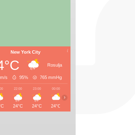
New York City
4°C
Rosulja
 m/s
95%
765
mmHg
00
22:00
23:00
00:00
01:00
02:00
03:00
04:0
›
°C
24°C
24°C
24°C
23°C
23°C
23°C
23°