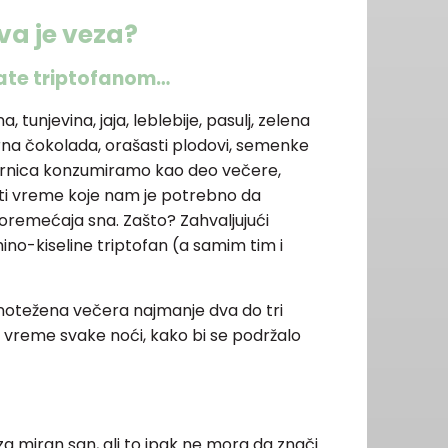
va je veza?
ate triptofanom…
na, tunjevina, jaja, leblebije, pasulj, zelena
 crna čokolada, orašasti plodovi, semenke
rnica konzumiramo kao deo večere,
iti vreme koje nam je potrebno da
oremećaja sna. Zašto? Zahvaljujući
ino-kiseline triptofan (a samim tim i
otežena večera najmanje dva do tri
o vreme svake noći, kako bi se podržalo
 miran san, ali to ipak ne mora da znači