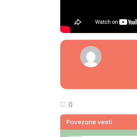
0
Povezane vesti