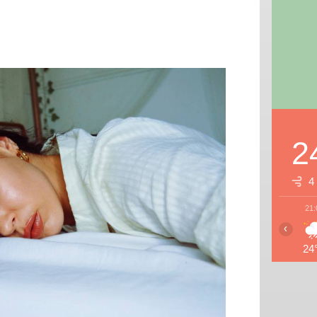
2
4
21:
‹
24