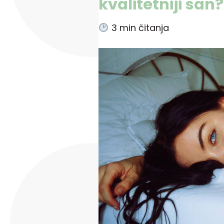
kvalitetniji san?
3
min čitanja