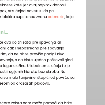
knete kafe, jer ovaj napitak donosi i
 Ipak, stručnjaci savetuju da ga
r blokira supstancu zvanu
adenozin
, koja
dni…
 dva do tri sata pre spavanja, ali
adni, čak i neposredno pre spavanja
m, da ne biste previše podigli nivo
avanja, a da biste ujedno poštovali glad
za laganu užinu. U idealnom slučaju to je
sti i ugljenih hidrata bez skroba. Na
ta sa malo tunjevine, štapići od povrća sa
erom od orašastih plodova.
večere zaista nam može pomoći da brže