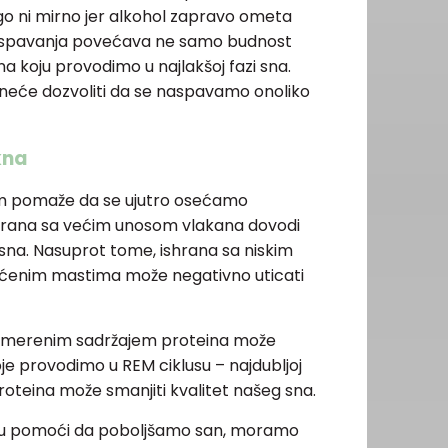
go ni mirno jer alkohol zapravo ometa
 spavanja povećava ne samo budnost
na koju provodimo u najlakšoj fazi sna.
 neće dozvoliti da se naspavamo onoliko
kna
m pomaže da se ujutro osećamo
shrana sa većim unosom vlakana dovodi
sna. Nasuprot tome, ishrana sa niskim
ićenim mastima može negativno uticati
a umerenim sadržajem proteina može
e provodimo u REM ciklusu – najdubljoj
roteina može smanjiti kvalitet našeg sna.
ogu pomoći da poboljšamo san, moramo