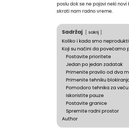
poslu dok se ne pojavi neki novi
skrati nam radno vreme.
Sadržaj
sakrij
Koliko i kada smo neprodukti
Koji su načini da povećamo 
Postavite prioritete
Jedan po jedan zadatak
Primenite pravilo od dva m
Primenite tehniku blokiran
Pomodoro tehnika za veću
Iskoristite pauze
Postavite granice
Spremite radni prostor
Author