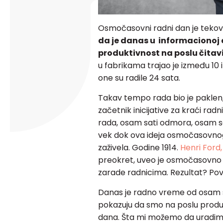
Osmočasovni radni dan je tekovin
da je danas u informacionoj 
produktivnost na poslu čitav
u fabrikama trajao je između 10 i 
one su radile 24 sata.
Takav tempo rada bio je paklen, 
začetnik inicijative za kraći radn
rada, osam sati odmora, osam sa
vek dok ova ideja osmočasovno
zaživela. Godine 1914.
Henri Ford, 
preokret, uveo je osmočasovno 
zarade radnicima. Rezultat? Po
Danas je radno vreme od osam sa
pokazuju da smo na poslu produk
dana. Šta mi možemo da uradim