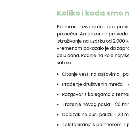
Koliko i kada smo 
Prema istraživanju koje je spro
prosečan Amerikanac provede na
istraživanje na uzorku od 2.000 
vremenom pokazalo je da zapravo
delu dana. Radnje na koje najvi
sati su:
Čitanje vesti na sajtovima i po
Praćenje društvenih mreža – 
Razgovor s kolegama o temam
Traženje novog posla – 26 mi
Odlazak na puš-pauzu – 23 mi
Telefoniranje s partnerom ili p