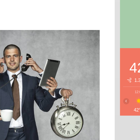
4
1.
12:
‹
42