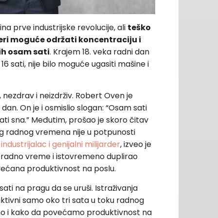
a prve industrijske revolucije, ali
teško
eri moguće održati koncentraciju i
ih osam sati
. Krajem 18. veka radni dan
16 sati, nije bilo moguće ugasiti mašine i
nezdrav i neizdrživ. Robert Oven je
i dan. On je i osmislio slogan: “Osam sati
ti sna.” Međutim, prošao je skoro čitav
g radnog vremena nije u potpunosti
industrijalac i genijalni milijarder
, izveo je
radno vreme i istovremeno duplirao
većana produktivnost na poslu.
ti na pragu da se uruši. Istraživanja
tivni samo oko tri sata u toku radnog
o i kako da povećamo produktivnost na