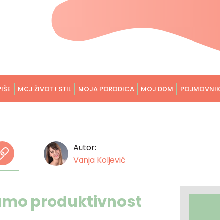
PIŠE
MOJ ŽIVOT I STIL
MOJA PORODICA
MOJ DOM
POJMOVNIK
Autor:
Vanja Koljević
amo produktivnost