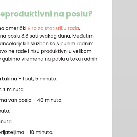
neproduktivni na poslu?
veo američki
Biro za statistiku rada
,
 poslu 8,8 sati svakog dana. Međutim,
kancelarijskih službenika s punim radnim
 ne rade i nisu produktivni u velikom
še gubimo vremena na poslu u toku radnih
rtalima – 1 sat, 5 minuta.
44 minuta.
a van posla – 40 minuta.
nuta.
nuta.
rijateljima – 18 minuta.