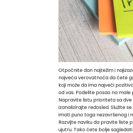
Otpočnite dan najtežim i najizaz
najveća verovatnoća da ćete ga 
koji može da ima najveći pozitiva
od vas. Podelite posao na male p
Napravite listu prioriteta sa dve
izanalizirajte redosled. Služite 
imati puno toga nezavršenog i m
Razvijte naviku da pravite liste 
ujutru. Tako ćete bolje sagledati 