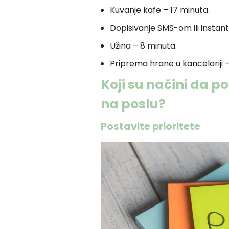
Kuvanje kafe – 17 minuta.
Dopisivanje SMS-om ili instan
Užina – 8 minuta.
Priprema hrane u kancelariji 
Koji su načini da 
na poslu?
Postavite prioritete