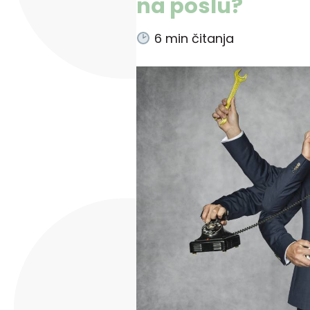
na poslu?
6
min čitanja