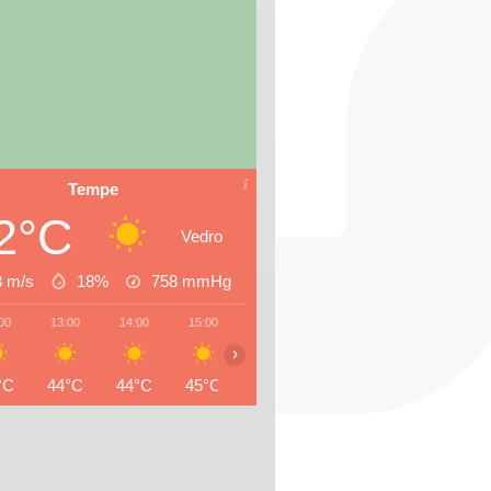
Tempe
2°C
Vedro
3 m/s
18%
758
mmHg
00
13:00
14:00
15:00
16:00
17:00
18:00
19:0
›
°C
44°C
44°C
45°C
45°C
45°C
45°C
44°