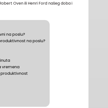
 Robert Oven ili Henri Ford našeg doba i
vni na poslu?
produktivnost na poslu?
inuta
ja vremena
 produktivnost