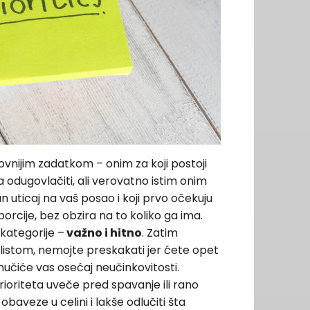
ovnijim zadatkom – onim za koji postoji
odugovlačiti, ali verovatno istim onim
n uticaj na vaš posao i koji prvo očekuju
orcije, bez obzira na to koliko ga ima.
 kategorije –
važno i hitno
. Zatim
se listom, nemojte preskakati jer ćete opet
učiće vas osećaj neučinkovitosti.
prioriteta uveče pred spavanje ili rano
obaveze u celini i lakše odlučiti šta