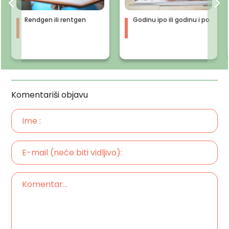
Rendgen ili rentgen
Godinu ipo ili godinu i po
Komentariši objavu