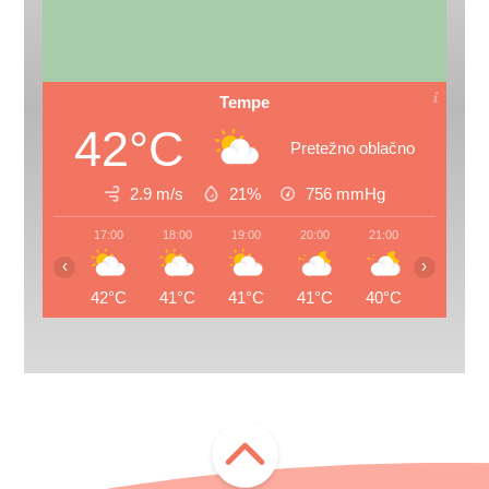
Tempe
42°C
Pretežno oblačno
2.9 m/s
21%
756
mmHg
17:00
18:00
19:00
20:00
21:00
22:00
‹
›
42°C
41°C
41°C
41°C
40°C
39°C