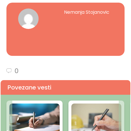
Nemanja Stojanovic
0
Povezane vesti