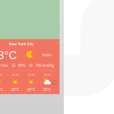
New York City
3°C
Vedro
2 m/s
98%
765
mmHg
00
06:00
07:00
08:00
09:00
10:00
11:00
12:0
›
°C
23°C
24°C
25°C
27°C
28°C
29°C
30°