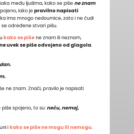
šaka među ljudima, kako se piše
ne znam
pojeno, iako je
pravilno napisati
zika ima mnogo nedoumice, zato i ne čudi
 se određene stvari pišu.
mu
kako se piše
ne znam ili neznam,
ne uvek se piše odvojeno od glagola
.
ndan.
am.
še ne znam. Znači, pravilo je napisati
 piše spojeno, to su:
neću, nemoj,
ni i
kako se piše ne mogu ili nemogu
.