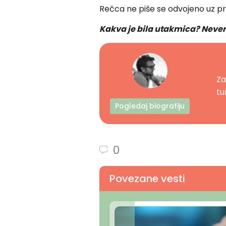
Rečca ne piše se odvojeno uz pr
Kakva je bila utakmica? Neve
Za
tur
Pogledaj biografiju
0
Povezane vesti