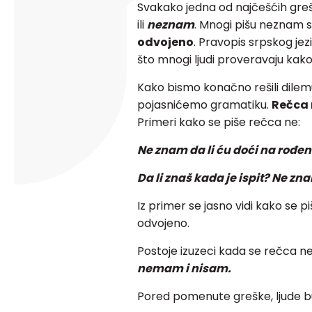
Svakako jedna od najčešćih gre
ili
neznam
. Mnogi pišu neznam s
odvojeno
. Pravopis srpskog je
što mnogi ljudi proveravaju kako
Kako bismo konačno rešili dile
pojasnićemo gramatiku.
Rečca 
Primeri kako se piše rečca ne:
Ne znam da li ću doći na rođe
Da li znaš kada je ispit? Ne zn
Iz primer se jasno vidi kako se pi
odvojeno.
Postoje izuzeci kada se rečca ne
nemam i nisam.
Pored pomenute greške, ljude bu