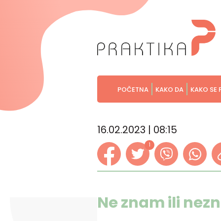
POČETNA
KAKO DA
KAKO SE 
16.02.2023 | 08:15
1
Ne znam ili nez