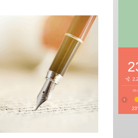
2
2.
05:
‹
23