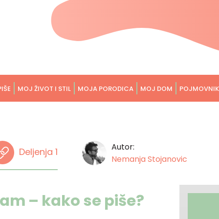
PIŠE
MOJ ŽIVOT I STIL
MOJA PORODICA
MOJ DOM
POJMOVNIK
Autor:
Deljenja 1
Nemanja Stojanovic
nam – kako se piše?