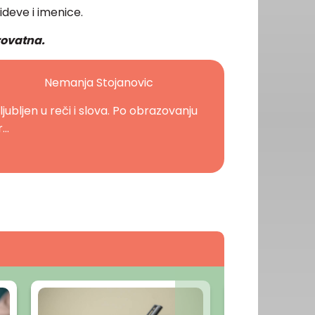
ideve i imenice.
rovatna.
Nemanja Stojanovic
ljubljen u reči i slova. Po obrazovanju
...