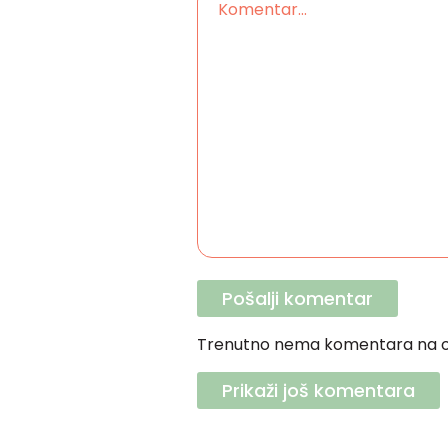
Trenutno nema komentara na o
Prikaži još komentara