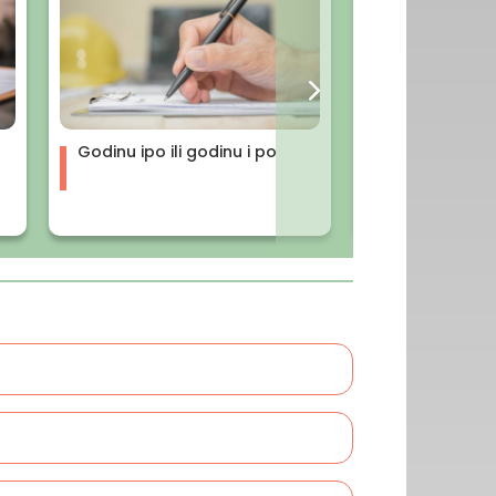
Godinu ipo ili godinu i po
Bonbona ili 