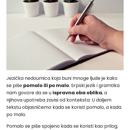
Jezička nedoumica koja buni mnoge ljude je kako
se piše
pomalo ili po malo
. Srpski jezik i gramtika
nam govore da se u
ispravna oba oblika
, a
njihova upotreba zavisi od konteksta. U daljem
tekstu objasnićemo kada se koristi pomalo, a kada
po malo.
Pomalo se piše spojeno kada se koristi kao prilog.