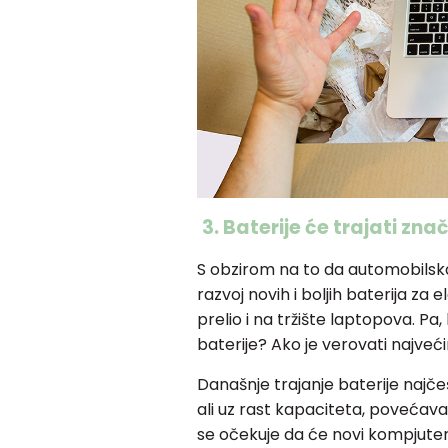
3.
Baterije će trajati zna
S obzirom na to da automobilska
razvoj novih i boljih baterija za 
prelio i na tržište laptopova. Pa
baterije? Ako je verovati najv
Današnje trajanje baterije najče
ali uz rast kapaciteta, povećava
se očekuje da će novi kompjuteri