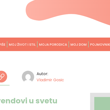
PIŠE
MOJ ŽIVOT I STIL
MOJA PORODICA
MOJ DOM
POJMOVNIK
Autor:
Vladimir Gosic
trendovi u svetu