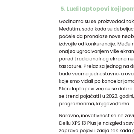
5. Ludi laptopovi koji po
Godinama su se proizvođači takmič
Međutim, sada kada su debeljuce
počele da pronalaze nove neobič
izdvojile od konkurencije. Među
onaj sa ugrađivanjem više ekran
pored tradicionalnog ekrana nudi
tastature. Prelaz sa jednog na dr
bude veoma jednostavno, a ova
koje smo viđali po kancelarijam
Slični laptopovi već su se dobro 
se trend pojačati i u 2022. god
programerima, knjigovođama…
Naravno, inovativnost se ne za
Dellu XPS 13 Plus je naizgled sasv
zapravo pojavi i zasija tek kada 