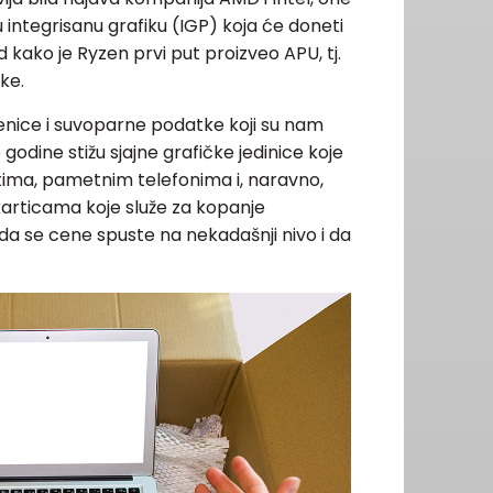
u integrisanu grafiku (IGP) koja će doneti
 kako je Ryzen prvi put proizveo APU, tj.
ike.
nice i suvoparne podatke koji su nam
 godine stižu sjajne grafičke jedinice koje
tima, pametnim telefonima i, naravno,
articama koje služe za kopanje
da se cene spuste na nekadašnji nivo i da