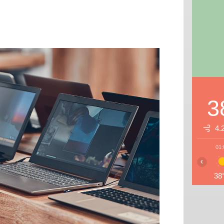
3
4.
01:
‹
38