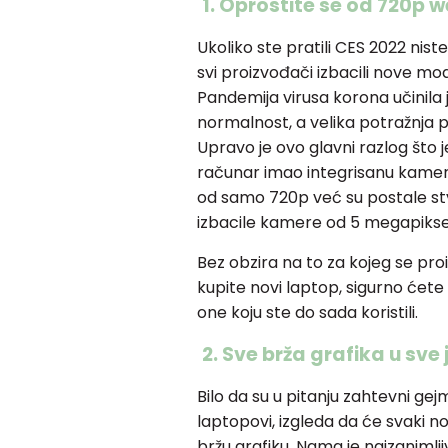
1.
Oprostite se od 720p 
Ukoliko ste pratili CES 2022 nis
svi proizvođači izbacili nove m
Pandemija virusa korona učinila
normalnost, a velika potražnja p
Upravo je ovo glavni razlog što 
računar imao integrisanu kamer
od samo 720p već su postale st
izbacile kamere od 5 megapiksel
Bez obzira na to za kojeg se pro
kupite novi laptop, sigurno ćete
one koju ste do sada koristili.
2.
Sve brža grafika u sve 
Bilo da su u pitanju zahtevni gejmer
laptopovi, izgleda da će svaki n
bržu grafiku. Nama je najzanimlji