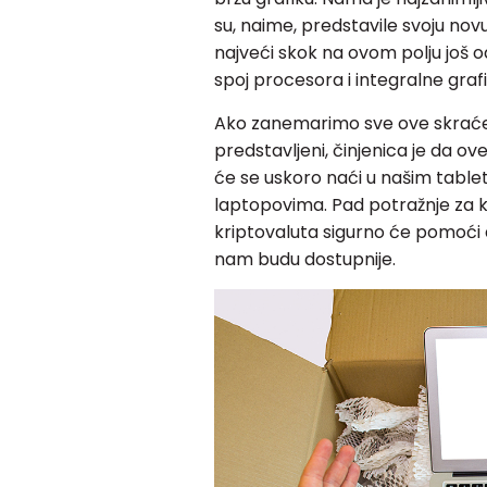
su, naime, predstavile svoju nov
najveći skok na ovom polju još od
spoj procesora i integralne graf
Ako zanemarimo sve ove skraće
predstavljeni, činjenica je da ove
će se uskoro naći u našim table
laptopovima. Pad potražnje za k
kriptovaluta sigurno će pomoći 
nam budu dostupnije.