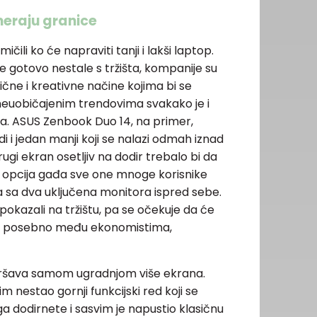
meraju granice
ili ko će napraviti tanji i lakši laptop.
 gotovo nestale s tržišta, kompanije su
ne i kreativne načine kojima bi se
 neuobičajenim trendovima svakako je i
a. ASUS Zenbook Duo 14, na primer,
 i jedan manji koji se nalazi odmah iznad
ugi ekran osetljiv na dodir trebalo bi da
 opcija gađa sve one mnoge korisnike
a sa dva uključena monitora ispred sebe.
pokazali na tržištu, pa se očekuje da će
ini, posebno među ekonomistima,
vršava samom ugradnjom više ekrana.
im nestao gornji funkcijski red koji se
ga dodirnete i sasvim je napustio klasičnu