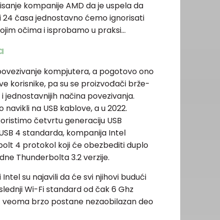
isanje kompanije AMD da je uspela da
ti 24 časa jednostavno ćemo ignorisati
ojim očima i isprobamo u praksi…
a
 povezivanje kompjutera, a pogotovo ono
sve korisnike, pa su se proizvođači brže-
h i jednostavnijih načina povezivanja.
 navikli na USB kablove, a u 2022.
ristimo četvrtu generaciju USB
USB 4 standarda, kompanija Intel
bolt 4 protokol koji će obezbediti duplo
dne Thunderbolta 3.2 verzije.
Intel su najavili da će svi njihovi budući
slednji Wi-Fi standard od čak 6 Ghz
E veoma brzo postane nezaobilazan deo