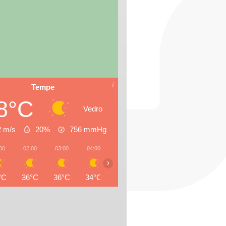
Tempe
8°C
Vedro
2 m/s
20%
756
mmHg
00
02:00
03:00
04:00
05:00
06:00
07:00
08:0
›
°C
36°C
36°C
34°C
34°C
33°C
34°C
35°