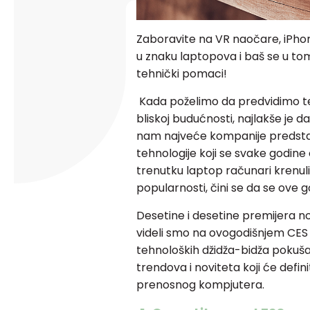
Zaboravite na VR naočare, iPho
u znaku laptopova i baš se u to
tehnički pomaci!
Kada poželimo da predvidimo te
bliskoj budućnosti, najlakše je
nam najveće kompanije predstav
tehnologije koji se svake godine
trenutku laptop računari krenuli 
popularnosti, čini se da se ove g
Desetine i desetine premijera no
videli smo na ovogodišnjem CES 
tehnoloških džidža-bidža pokušal
trendova i noviteta koji će defi
prenosnog kompjutera.