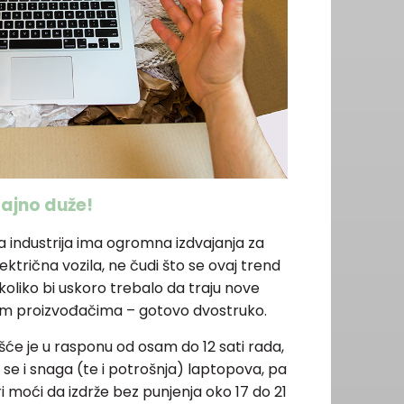
čajno duže!
 industrija ima ogromna izdvajanja za
električna vozila, ne čudi što se ovaj trend
, koliko bi uskoro trebalo da traju nove
ećim proizvođačima – gotovo dvostruko.
šće je u rasponu od osam do 12 sati rada,
 se i snaga (te i potrošnja) laptopova, pa
 moći da izdrže bez punjenja oko 17 do 21