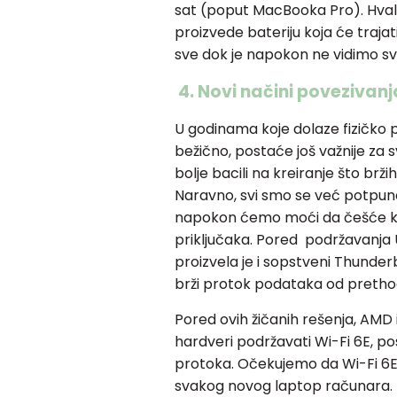
sat (poput MacBooka Pro). Hval
proizvede bateriju koja će traja
sve dok je napokon ne vidimo sv
4. Novi načini povezivanj
U godinama koje dolaze fizičko
bežično, postaće još važnije za 
bolje bacili na kreiranje što brži
Naravno, svi smo se već potpuno
napokon ćemo moći da češće ko
priključaka. Pored podržavanja 
proizvela je i sopstveni Thunder
brži protok podataka od pretho
Pored ovih žičanih rešenja, AMD i 
hardveri podržavati Wi-Fi 6E, po
protoka. Očekujemo da Wi-Fi 6
svakog novog laptop računara.