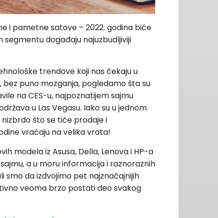
ne i pametne satove – 2022. godina biće
m segmentu događaju najuzbudljiviji
hnološke trendove koji nas čekaju u
 da, bez puno mozganja, pogledamo šta su
ile na CES-u, najpoznatijem sajmu
 održava u Las Vegasu. Iako su u jednom
nizbrdo što se tiče prodaje i
odine vraćaju na velika vrata!
vih modela iz Asusa, Della, Lenova i HP-a
sajmu, a u moru informacija i raznoraznih
i smo da izdvojimo pet najznačajnijih
nitivno veoma brzo postati deo svakog