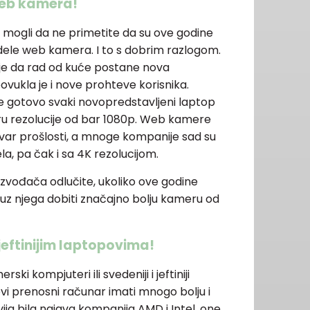
web kamera!
te mogli da ne primetite da su ove godine
odele web kamera. I to s dobrim razlogom.
 je da rad od kuće postane nova
ovukla je i nove prohteve korisnika.
je gotovo svaki novopredstavljeni laptop
u rezolucije od bar 1080p. Web kamere
var prošlosti, a mnoge kompanije sad su
a, pa čak i sa 4K rezolucijom.
izvođača odlučite, ukoliko ove godine
 uz njega dobiti značajno bolju kameru od
jeftinijim laptopovima!
ski kompjuteri ili svedeniji i jeftiniji
ovi prenosni računar imati mnogo bolju i
vija bila najava kompanija AMD i Intel, one