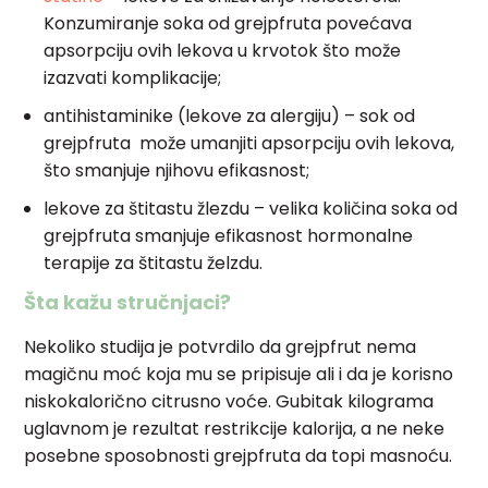
Konzumiranje soka od grejpfruta povećava
apsorpciju ovih lekova u krvotok što može
izazvati komplikacije;
antihistaminike (lekove za alergiju) – sok od
grejpfruta može umanjiti apsorpciju ovih lekova,
što smanjuje njihovu efikasnost;
lekove za štitastu žlezdu – velika količina soka od
grejpfruta smanjuje efikasnost hormonalne
terapije za štitastu želzdu.
Šta kažu stručnjaci?
Nekoliko studija je potvrdilo da grejpfrut nema
magičnu moć koja mu se pripisuje ali i da je korisno
niskokalorično citrusno voće. Gubitak kilograma
uglavnom je rezultat restrikcije kalorija, a ne neke
posebne sposobnosti grejpfruta da topi masnoću.