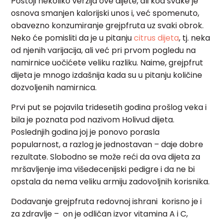
Postoji nekoliko verzija ove dijete, ali kod svake je
osnova smanjen kalorijski unos i, već spomenuto,
obavezno konzumiranje grejpfruta uz svaki obrok.
Neko će pomisliti da je u pitanju
citrus dijeta
, tj. neka
od njenih varijacija, ali već pri prvom pogledu na
namirnice uočićete veliku razliku. Naime, grejpfrut
dijeta je mnogo izdašnija kada su u pitanju količine
dozvoljenih namirnica.
Prvi put se pojavila tridesetih godina prošlog veka i
bila je poznata pod nazivom Holivud dijeta.
Poslednjih godina joj je ponovo porasla
popularnost, a razlog je jednostavan – daje dobre
rezultate. Slobodno se može reći da ova
dijeta za
mršavljenje
ima višedecenijski pedigre i da ne bi
opstala da nema veliku armiju zadovoljnih korisnika.
Dodavanje grejpfruta redovnoj ishrani korisno je i
za zdravlje – on je odličan izvor vitamina A i C,