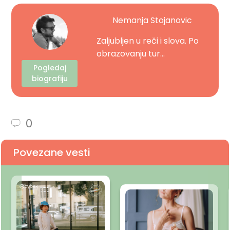
Nemanja Stojanovic
Zaljubljen u reči i slova. Po
obrazovanju tur...
Pogledaj
biografiju
0
Povezane vesti