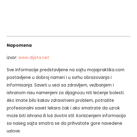
Napomena
izvor:
www.dijeta.net
Sve informacije predstavljene na sajtu mojapraktika.com
postavljene u dobroj nameri i u svrhu obrazovanja i
informisanja. Saveti u vezi sa zdravljem, vežbanjem i
ishranom nisu namenjeni za dijagnozu niti lečenje bolesti.
Ako imate bilo kakav zdravstveni problem, potražite
profesionalni savet lekara čak i ako smatrate da uzrok
može biti ishrana ili loš životni stil. Korišćenjem informacija
sa našeg sajta smatra se da prihvatate gore navedene
uslove.