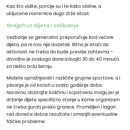
Kao što vidite, porcije su i te kako obilne, a
uključene namirnice dugo drže sitost.
Grejpfrut dijeta i vežbanje
Vežbanje se generalno preporučuje kod većine
dijeta, pa ni ova nije izuzetak. Bitno je istaći da
aktivnost ne treba da bude previše zahtevna –
dovoljno je svakoga dana izdvojiti 30 do 40 minuta
za nešto bržu šetnju.
Možete upražnjavati i različite grupne sportove, a i
plivanje je od koristi u svako godišnje doba.
Naravno, dozirajte količinu i sopstvenu snagu jer je
držanje dijete specifično stanje u kome organizam
ne treba gurati preko granice. Promišljen i lagan
rad doneće dobre rezultate i smanjiti eventualne
fizičke probleme.