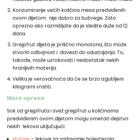
Konzumiranje većih količina mesa predviđenih
ovom dijetom nije dobro za bubrege. Zato
oprezno ako razmišljate da je sledite duže od 12
dana.
Grejpfrut dijeta je prilično monotona, što može
stvoriti odbojnost i dovesti do odustajanja. To,
takođe, može uzrokovati i nedostatak nekih
hranljivih materija.
Velika je verovatnoća da će se brzo izgubljeni
kilogrami vratiti.
Mere opreza
Sok od grejpfruta i svež grejpfrut u količinama
predviđenim ovom dijetom mogu ometati dejstvo
nekih lekova uključujući:
statine
– lekove za snižavanje holesterola.