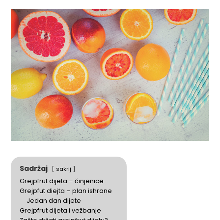
Sadržaj
sakrij
Grejpfrut dijeta – činjenice
Grejpfut diejta – plan ishrane
Jedan dan dijete
Grejpfrut dijeta i vežbanje