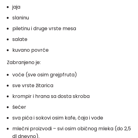
jaja
slaninu
piletinu i druge vrste mesa
salate
kuvano povrće
Zabranjeno je:
voće (sve osim grejpfruta)
sve vrste žitarica
krompir i hrana sa dosta skroba
šećer
sva pića i sokovi osim kafe, čaja i vode
mlečni proizvodi – svi osim običnog mleka (do 2,5
dl dnevno).