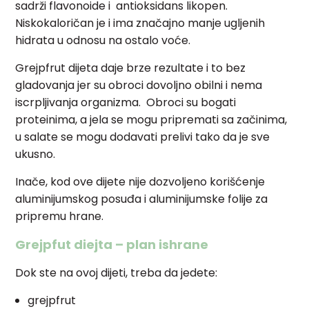
sadrži flavonoide i antioksidans likopen.
Niskokaloričan je i ima značajno manje ugljenih
hidrata u odnosu na ostalo voće.
Grejpfrut dijeta daje brze rezultate i to bez
gladovanja jer su obroci dovoljno obilni i nema
iscrpljivanja organizma. Obroci su bogati
proteinima, a jela se mogu pripremati sa začinima,
u salate se mogu dodavati prelivi tako da je sve
ukusno.
Inače, kod ove dijete nije dozvoljeno korišćenje
aluminijumskog posuđa i aluminijumske folije za
pripremu hrane.
Grejpfut diejta – plan ishrane
Dok ste na ovoj dijeti, treba da jedete:
grejpfrut