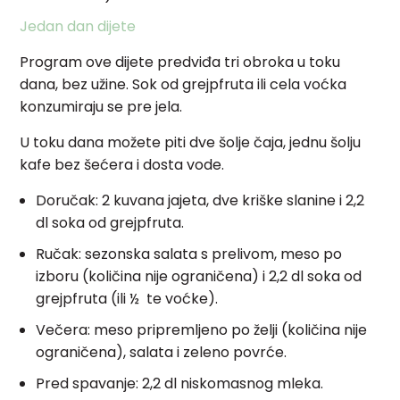
Jedan dan dijete
Program ove dijete predviđa tri obroka u toku
dana, bez užine. Sok od grejpfruta ili cela voćka
konzumiraju se pre jela.
U toku dana možete piti dve šolje čaja, jednu šolju
kafe bez šećera i dosta vode.
Doručak: 2 kuvana jajeta, dve kriške slanine i 2,2
dl soka od grejpfruta.
Ručak: sezonska salata s prelivom, meso po
izboru (količina nije ograničena) i 2,2 dl soka od
grejpfruta (ili ½ te voćke).
Večera: meso pripremljeno po želji (količina nije
ograničena), salata i zeleno povrće.
Pred spavanje: 2,2 dl niskomasnog mleka.