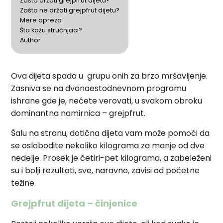
Zašto držati grejpfrut dijetu?
Zašto ne držati grejpfrut dijetu?
Mere opreza
Šta kažu stručnjaci?
Author
Ova dijeta spada u grupu onih za brzo mršavljenje.
Zasniva se na dvanaestodnevnom programu
ishrane gde je, nećete verovati, u svakom obroku
dominantna namirnica – grejpfrut.
Šalu na stranu, dotična dijeta vam može pomoći da
se oslobodite nekoliko kilograma za manje od dve
nedelje. Prosek je četiri-pet kilograma, a zabeleženi
su i bolji rezultati, sve, naravno, zavisi od početne
težine.
Grejpfrut dijeta – činjenice