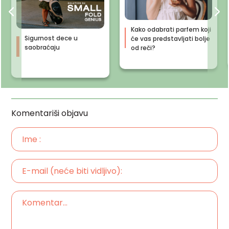
Kako odabrati parfem koji
Sigurnost dece u
će vas predstavljati bolje
saobraćaju
od reči?
Komentariši objavu