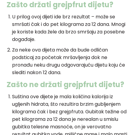
Zašto držati grejpfrut dijetu?
U prilog ovoj dijeti ide brz rezultat – može se
smršati čak i do pet kilograma za 12 dana. Mnogi
je koriste kada žele da brzo smršaju za posebne
događaje.
Za neke ova dijeta može da bude odličan
podsticaj za početak mršavljenja dok ne
pronađu neku drugu odgovarajuću dijetu koju će
slediti nakon 12 dana.
Zašto ne držati grejpfrut dijetu?
Suština ove dijete je mala količina kalorija iz
ugljenih hidrata, što rezultira brzim gubljenjem
kilograma čak i bez grejpfruta. Gubitak težine od
pet kilograma za 12 dana je nerealan u smislu
gubitka telesne masnoće, on je verovatno
rezultat gubitka vode, mišićne mase i malo masti.