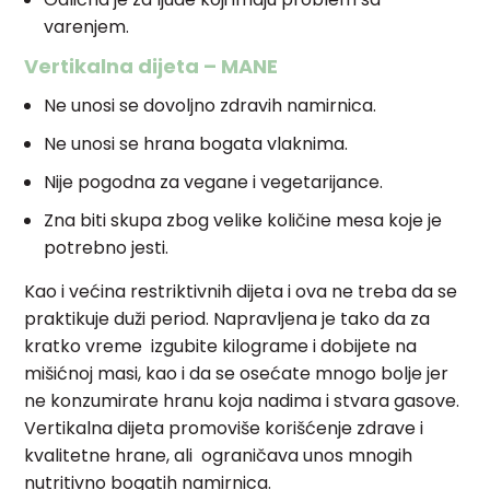
varenjem.
Vertikalna dijeta – MANE
Ne unosi se dovoljno zdravih namirnica.
Ne unosi se hrana bogata vlaknima.
Nije pogodna za vegane i vegetarijance.
Zna biti skupa zbog velike količine mesa koje je
potrebno jesti.
Kao i većina restriktivnih dijeta i ova ne treba da se
praktikuje duži period. Napravljena je tako da za
kratko vreme izgubite kilograme i dobijete na
mišićnoj masi, kao i da se osećate mnogo bolje jer
ne konzumirate hranu koja nadima i stvara gasove.
Vertikalna dijeta promoviše korišćenje zdrave i
kvalitetne hrane, ali ograničava unos mnogih
nutritivno bogatih namirnica.