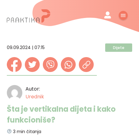
09.09.2024 | 07:15
Dijete
Autor:
Urednik
Šta je vertikalna dijeta i kako
funkcioniše?
3
min čitanja