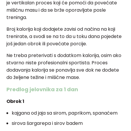
je vertikalan proces koji će pomoći da povećate
mišićnu masu i da se brže oporavljate posle
treninga.
Broj kalorija koji dodajete zavisi od načina na koji
trenirate, a svodi se na to da u toku dana pojedete
još jedan obrok ili povećate porcije.
Ne treba preterivati s dodatkom kalorija, osim ako
stvarno niste profesionalni sportista. Proces
dodavanja kalorija se ponavlja sve dok ne dođete
do željene težine i mišićne mase.
Predlog jelovnika za 1 dan
Obrok 1
kajgana od jaja sa sirom, paprikom, spanaćem
sirova šargarepa i sirov badem