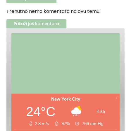
Trenutno nema komentara na ovu temu.
Prikaži još komentara
New York City
24°C
Kiša
2.8 m/s
97%
766
mmHg