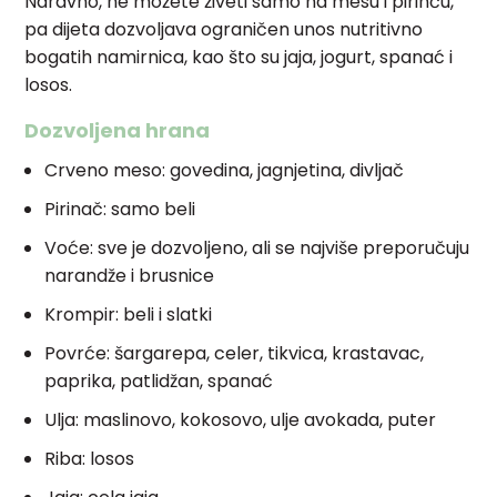
Naravno, ne možete živeti samo na mesu i pirinču,
pa dijeta dozvoljava ograničen unos nutritivno
bogatih namirnica, kao što su jaja, jogurt, spanać i
losos.
Dozvoljena hrana
Crveno meso: govedina, jagnjetina, divljač
Pirinač: samo beli
Voće: sve je dozvoljeno, ali se najviše preporučuju
narandže i brusnice
Krompir: beli i slatki
Povrće: šargarepa, celer, tikvica, krastavac,
paprika, patlidžan, spanać
Ulja: maslinovo, kokosovo, ulje avokada, puter
Riba: losos