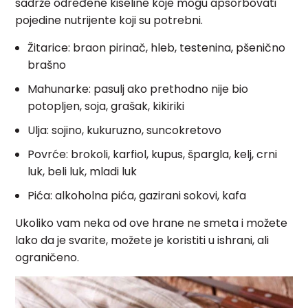
sadrže određene kiseline koje mogu apsorbovati
pojedine nutrijente koji su potrebni.
Žitarice: braon pirinač, hleb, testenina, pšenično
brašno
Mahunarke: pasulj ako prethodno nije bio
potopljen, soja, grašak, kikiriki
Ulja: sojino, kukuruzno, suncokretovo
Povrće: brokoli, karfiol, kupus, špargla, kelj, crni
luk, beli luk, mladi luk
Pića: alkoholna pića, gazirani sokovi, kafa
Ukoliko vam neka od ove hrane ne smeta i možete
lako da je svarite, možete je koristiti u ishrani, ali
ograničeno.