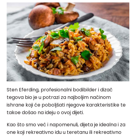
Sten Eferding, profesionalni bodibilder i dizač
tegova bio je u potrazi za najboljim načinom
ishrane koji će poboljšati njegove karakteristike te
takoe došao na ideju o ovoj dijeti.
Kao što smo već i napomenuli, dijeta je idealna i za
one koji rekreativno idu u teretanu ili rekreativno