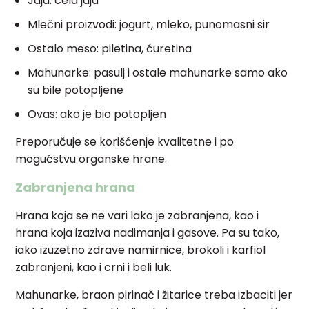
Jaja: cela jaja
Mlečni proizvodi: jogurt, mleko, punomasni sir
Ostalo meso: piletina, ćuretina
Mahunarke: pasulj i ostale mahunarke samo ako
su bile potopljene
Ovas: ako je bio potopljen
Preporučuje se korišćenje kvalitetne i po
mogućstvu organske hrane.
Zabranjena hrana
Hrana koja se ne vari lako je zabranjena, kao i
hrana koja izaziva nadimanja i gasove. Pa su tako,
iako izuzetno zdrave namirnice, brokoli i karfiol
zabranjeni, kao i crni i beli luk.
Mahunarke, braon pirinač i žitarice treba izbaciti jer