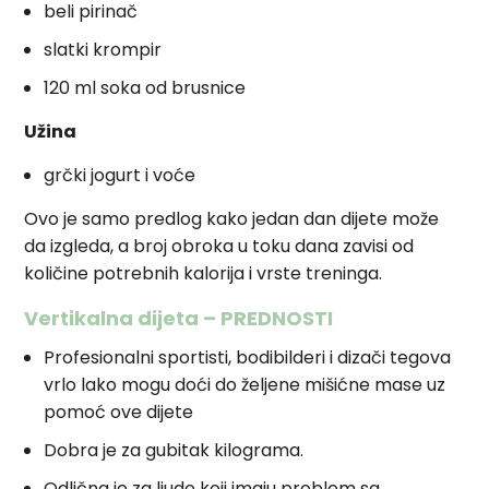
beli pirinač
slatki krompir
120 ml soka od brusnice
Užina
grčki jogurt i voće
Ovo je samo predlog kako jedan dan dijete može
da izgleda, a broj obroka u toku dana zavisi od
količine potrebnih kalorija i vrste treninga.
Vertikalna dijeta – PREDNOSTI
Profesionalni sportisti, bodibilderi i dizači tegova
vrlo lako mogu doći do željene mišićne mase uz
pomoć ove dijete
Dobra je za gubitak kilograma.
Odlična je za ljude koji imaju problem sa