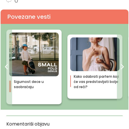
0
Povezane vesti
Kako odabrati parfem koji
Sigurnost dece u
će vas predstavljati bolje
saobraćaju
od reči?
Komentariši objavu