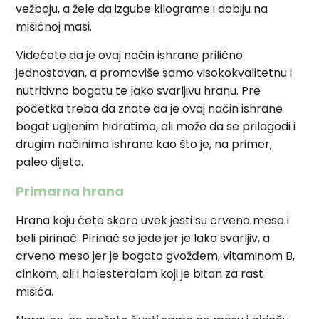
vežbaju, a žele da izgube kilograme i dobiju na
mišićnoj masi.
Videćete da je ovaj način ishrane prilično
jednostavan, a promoviše samo visokokvalitetnu i
nutritivno bogatu te lako svarljivu hranu. Pre
početka treba da znate da je ovaj način ishrane
bogat ugljenim hidratima, ali može da se prilagodi i
drugim načinima ishrane kao što je, na primer,
paleo dijeta.
Primarna hrana
Hrana koju ćete skoro uvek jesti su crveno meso i
beli pirinač. Pirinač se jede jer je lako svarljiv, a
crveno meso jer je bogato gvožđem, vitaminom B,
cinkom, ali i holesterolom koji je bitan za rast
mišića.