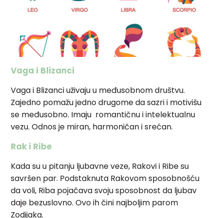
Vaga i Blizanci
Vaga i Blizanci uživaju u međusobnom društvu.
Zajedno pomažu jedno drugome da sazri i motivišu
se međusobno. Imaju romantičnu i intelektualnu
vezu. Odnos je miran, harmoničan i srećan.
Rak i Ribe
Kada su u pitanju ljubavne veze, Rakovi i Ribe su
savršen par. Podstaknuta Rakovom sposobnošću
da voli, Riba pojačava svoju sposobnost da ljubav
daje bezuslovno. Ovo ih čini najboljim parom
Zodijaka.