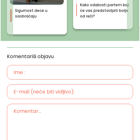
Kako odabrati parfem koji
Sigurnost dece u
će vas predstavljati bolje
saobraćaju
od reči?
Komentariši objavu