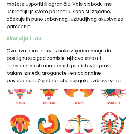
možete usporiti ili ograničiti. Vole slobodu i ne
uskraćuju je svom partneru. Kada su zajedno,
očekuje ih puno zabavnog i uzbudljivog iskustva za
pamćenje.
Škorpija i Lav
Ova dva neustrašiva znaka zajedno mogu da
postignu šta god zamisle. Njihova strast i
dominantna strana ličnosti predstavlja pravi
balans između arogancije i emocionalne
povučenosti. Zajedno ostvaruju jaku i zdravu vezu.