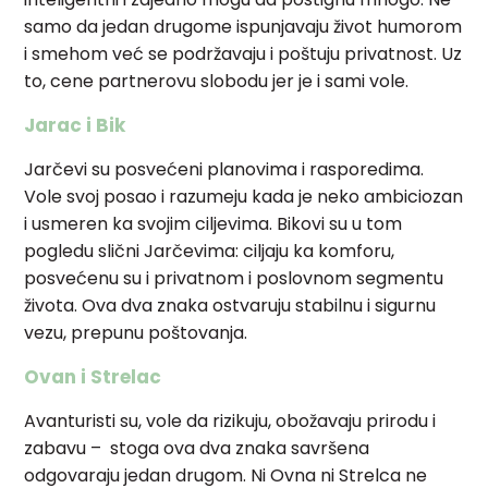
samo da jedan drugome ispunjavaju život humorom
i smehom već se podržavaju i poštuju privatnost. Uz
to, cene partnerovu slobodu jer je i sami vole.
Jarac i Bik
Jarčevi su posvećeni planovima i rasporedima.
Vole svoj posao i razumeju kada je neko ambiciozan
i usmeren ka svojim ciljevima. Bikovi su u tom
pogledu slični Jarčevima: ciljaju ka komforu,
posvećenu su i privatnom i poslovnom segmentu
života. Ova dva znaka ostvaruju stabilnu i sigurnu
vezu, prepunu poštovanja.
Ovan i Strelac
Avanturisti su, vole da rizikuju, obožavaju prirodu i
zabavu – stoga ova dva znaka savršena
odgovaraju jedan drugom. Ni Ovna ni Strelca ne