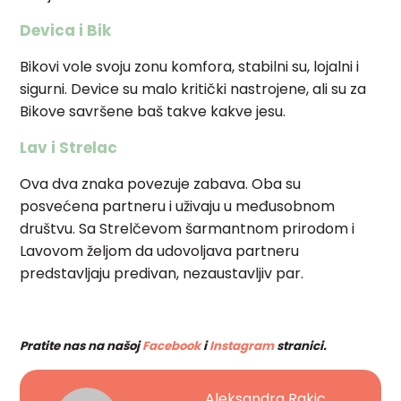
Devica i Bik
Bikovi vole svoju zonu komfora, stabilni su, lojalni i
sigurni. Device su malo kritički nastrojene, ali su za
Bikove savršene baš takve kakve jesu.
Lav i Strelac
Ova dva znaka povezuje zabava. Oba su
posvećena partneru i uživaju u međusobnom
društvu. Sa Strelčevom šarmantnom prirodom i
Lavovom željom da udovoljava partneru
predstavljaju predivan, nezaustavljiv par.
Pratite nas na našoj
Facebook
i
Instagram
stranici.
Aleksandra Rakic