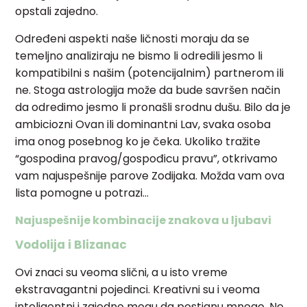
opstali zajedno.
Određeni aspekti naše ličnosti moraju da se
temeljno analiziraju ne bismo li odredili jesmo li
kompatibilni s našim (potencijalnim) partnerom ili
ne. Stoga astrologija može da bude savršen način
da odredimo jesmo li pronašli srodnu dušu. Bilo da je
ambiciozni Ovan ili dominantni Lav, svaka osoba
ima onog posebnog ko je čeka. Ukoliko tražite
“gospodina pravog/gospođicu pravu”, otkrivamo
vam najuspešnije parove Zodijaka. Možda vam ova
lista pomogne u potrazi…
Najuspešnije kombinacije znakova u ljubavi
Vodolija i Blizanac
Ovi znaci su veoma slični, a u isto vreme
ekstravagantni pojedinci. Kreativni su i veoma
inteligentni i zajedno mogu da postignu mnogo. Ne