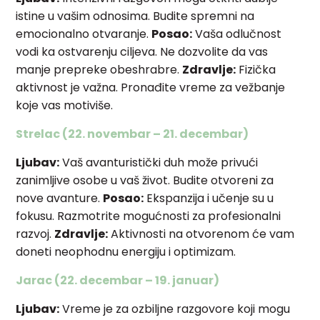
istine u vašim odnosima. Budite spremni na
emocionalno otvaranje.
Posao:
Vaša odlučnost
vodi ka ostvarenju ciljeva. Ne dozvolite da vas
manje prepreke obeshrabre.
Zdravlje:
Fizička
aktivnost je važna. Pronađite vreme za vežbanje
koje vas motiviše.
Strelac (22. novembar – 21. decembar)
Ljubav:
Vaš avanturistički duh može privući
zanimljive osobe u vaš život. Budite otvoreni za
nove avanture.
Posao:
Ekspanzija i učenje su u
fokusu. Razmotrite mogućnosti za profesionalni
razvoj.
Zdravlje:
Aktivnosti na otvorenom će vam
doneti neophodnu energiju i optimizam.
Jarac (22. decembar – 19. januar)
Ljubav:
Vreme je za ozbiljne razgovore koji mogu