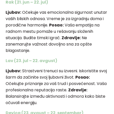
Rak (21. jun – 22. jul)
Ljubav:
Očekuje vas emocionalna sigurnost unutar
vaših bliskih odnosa. Vreme je za izgradnju doma i
porodične harmonije.
Posao:
Vaša empatija na
radnom mestu pomaže u rešavanju složenih
situacija. Budite timski igrač.
Zdravlje:
Ne
zanemarujte važnost dovoljno sna za opšte
blagostanje.
Lav (23. jul – 22. avgust)
Ljubav:
Strastveni trenuci su izvesni. Iskoristite svoj
šarm da začinite svoj ljubavni život.
Posao:
Očekujte priznanje za vaš trud i posvećenost. Vaša
profesionalna reputacija raste.
Zdravlje:
Balansirajte između aktivnosti i odmora kako biste
očuvali energiju.
Devica (23. avgust – 22. septembar)