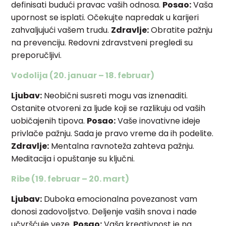
definisati budući pravac vaših odnosa.
Posao:
Vaša
upornost se isplati. Očekujte napredak u karijeri
zahvaljujući vašem trudu.
Zdravlje:
Obratite pažnju
na prevenciju. Redovni zdravstveni pregledi su
preporučljivi.
Vodolija (20. januar – 18. februar)
Ljubav:
Neobični susreti mogu vas iznenaditi.
Ostanite otvoreni za ljude koji se razlikuju od vaših
uobičajenih tipova.
Posao:
Vaše inovativne ideje
privlače pažnju. Sada je pravo vreme da ih podelite.
Zdravlje:
Mentalna ravnoteža zahteva pažnju.
Meditacija i opuštanje su ključni.
Ribe (19. februar – 20. mart)
Ljubav:
Duboka emocionalna povezanost vam
donosi zadovoljstvo. Deljenje vaših snova i nade
učvršćuje veze.
Posao:
Vaša kreativnost je na