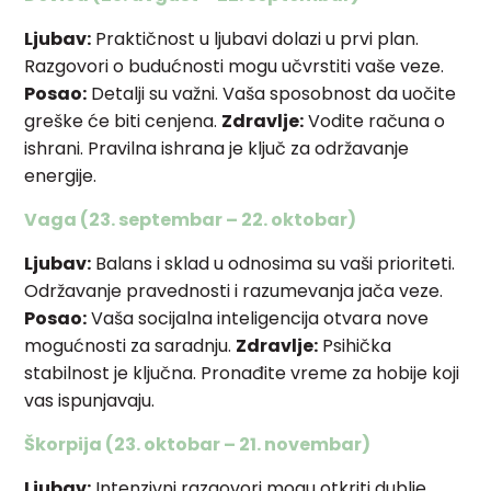
Ljubav:
Praktičnost u ljubavi dolazi u prvi plan.
Razgovori o budućnosti mogu učvrstiti vaše veze.
Posao:
Detalji su važni. Vaša sposobnost da uočite
greške će biti cenjena.
Zdravlje:
Vodite računa o
ishrani. Pravilna ishrana je ključ za održavanje
energije.
Vaga (23. septembar – 22. oktobar)
Ljubav:
Balans i sklad u odnosima su vaši prioriteti.
Održavanje pravednosti i razumevanja jača veze.
Posao:
Vaša socijalna inteligencija otvara nove
mogućnosti za saradnju.
Zdravlje:
Psihička
stabilnost je ključna. Pronađite vreme za hobije koji
vas ispunjavaju.
Škorpija (23. oktobar – 21. novembar)
Ljubav:
Intenzivni razgovori mogu otkriti dublje