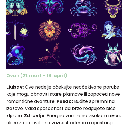
Ovan (21. mart – 19. april)
Ljubav:
Ove nedelje očekujte neočekivane poruke
koje mogu obnoviti stare plamove ili započeti nove
romantične avanture.
Posao:
Budite spremni na
izazove. Vaša sposobnost da brzo reagujete biće
ključna.
Zdravlje:
Energija vam je na visokom nivou,
ali ne zaboravite na važnost odmora i opuštanja.