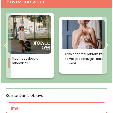
Povezane vesti
Kako odabrati parfem koji
Sigurnost dece u
će vas predstavljati bolje
saobraćaju
od reči?
Komentariši objavu