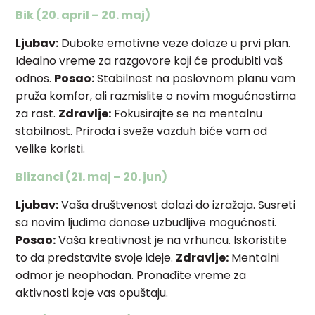
Bik (20. april – 20. maj)
Ljubav:
Duboke emotivne veze dolaze u prvi plan.
Idealno vreme za razgovore koji će produbiti vaš
odnos.
Posao:
Stabilnost na poslovnom planu vam
pruža komfor, ali razmislite o novim mogućnostima
za rast.
Zdravlje:
Fokusirajte se na mentalnu
stabilnost. Priroda i sveže vazduh biće vam od
velike koristi.
Blizanci (21. maj – 20. jun)
Ljubav:
Vaša društvenost dolazi do izražaja. Susreti
sa novim ljudima donose uzbudljive mogućnosti.
Posao:
Vaša kreativnost je na vrhuncu. Iskoristite
to da predstavite svoje ideje.
Zdravlje:
Mentalni
odmor je neophodan. Pronađite vreme za
aktivnosti koje vas opuštaju.