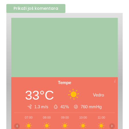
Prikaži još komentara
Tempe
33°C
Vedro
1.3 m/s
41%
760
mmHg
07:00
08:00
09:00
10:00
11:00
12:00
‹
›