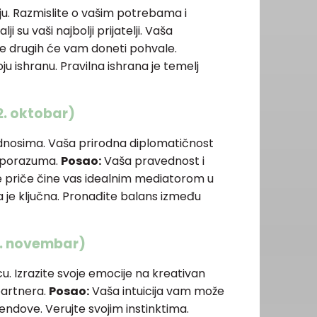
ju. Razmislite o vašim potrebama i
lji su vaši najbolji prijatelji. Vaša
e drugih će vam doneti pohvale.
u ishranu. Pravilna ishrana je temelj
2. oktobar)
dnosima. Vaša prirodna diplomatičnost
sporazuma.
Posao:
Vaša pravednost i
e priče čine vas idealnim mediatorom u
je ključna. Pronađite balans između
21. novembar)
u. Izrazite svoje emocije na kreativan
partnera.
Posao:
Vaša intuicija vam može
ndove. Verujte svojim instinktima.