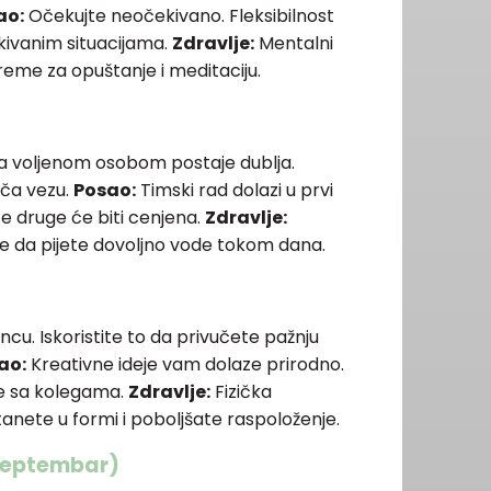
ao:
Očekujte neočekivano. Fleksibilnost
ekivanim situacijama.
Zdravlje:
Mentalni
eme za opuštanje i meditaciju.
 voljenom osobom postaje dublja.
jača vezu.
Posao:
Timski rad dolazi u prvi
e druge će biti cenjena.
Zdravlje:
e se da pijete dovoljno vode tokom dana.
cu. Iskoristite to da privučete pažnju
ao:
Kreativne ideje vam dolaze prirodno.
te sa kolegama.
Zdravlje:
Fizička
nete u formi i poboljšate raspoloženje.
 septembar)