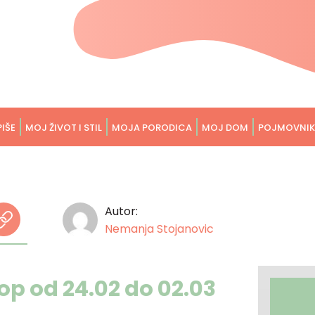
PIŠE
MOJ ŽIVOT I STIL
MOJA PORODICA
MOJ DOM
POJMOVNIK
Autor:
Nemanja Stojanovic
op od 24.02 do 02.03