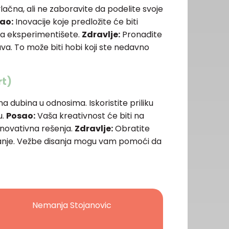
lačna, ali ne zaboravite da podelite svoje
ao:
Inovacije koje predložite će biti
da eksperimentišete.
Zdravlje:
Pronađite
java. To može biti hobi koji ste nedavno
rt)
dubina u odnosima. Iskoristite priliku
u.
Posao:
Vaša kreativnost će biti na
 inovativna rešenja.
Zdravlje:
Obratite
anje. Vežbe disanja mogu vam pomoći da
Nemanja Stojanovic