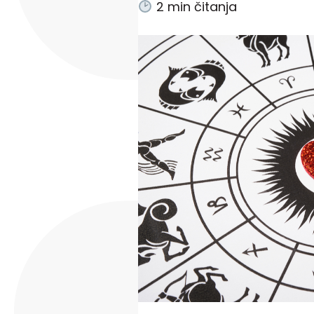
2
min čitanja