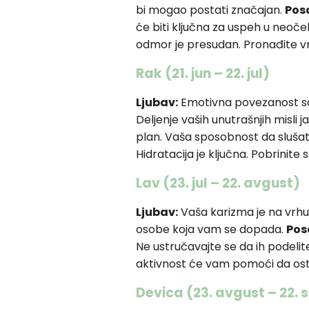
bi mogao postati značajan.
Pos
će biti ključna za uspeh u neoč
odmor je presudan. Pronađite vr
Rak (21. jun – 22. jul)
Ljubav:
Emotivna povezanost sa
Deljenje vaših unutrašnjih misli 
plan. Vaša sposobnost da slušat
Hidratacija je ključna. Pobrinit
Lav (23. jul – 22. avgust)
Ljubav:
Vaša karizma je na vrhun
osobe koja vam se dopada.
Pos
Ne ustručavajte se da ih podeli
aktivnost će vam pomoći da osta
Devica (23. avgust – 22.