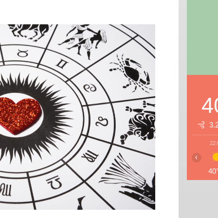
4
3.
22:
‹
40