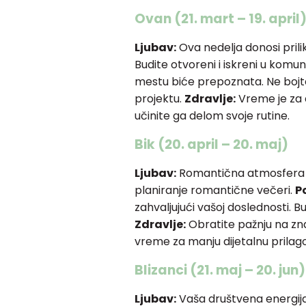
Ovan (21. mart – 19. april
Ljubav:
Ova nedelja donosi prili
Budite otvoreni i iskreni u komuni
mestu biće prepoznata. Ne boj
projektu.
Zdravlje:
Vreme je za ak
učinite ga delom svoje rutine.
Bik (20. april – 20. maj)
Ljubav:
Romantična atmosfera j
planiranje romantične večeri.
P
zahvaljujući vašoj doslednosti. B
Zdravlje:
Obratite pažnju na zna
vreme za manju dijetalnu prilag
Blizanci (21. maj – 20. jun)
Ljubav:
Vaša društvena energija 