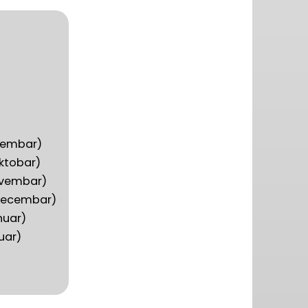
ptembar)
ktobar)
novembar)
 decembar)
nuar)
ruar)