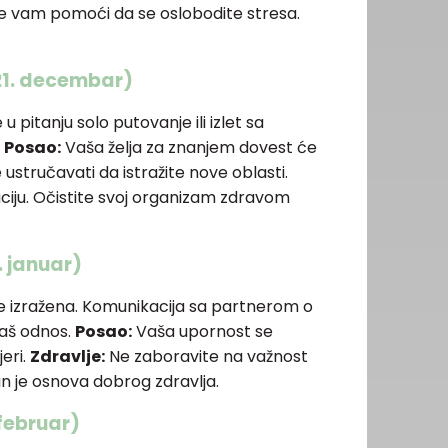
 vam pomoći da se oslobodite stresa.
21. decembar)
u pitanju solo putovanje ili izlet sa
.
Posao:
Vaša želja za znanjem dovest će
ustručavati da istražite nove oblasti.
ciju. Očistite svoj organizam zdravom
. januar)
e izražena. Komunikacija sa partnerom o
aš odnos.
Posao:
Vaša upornost se
jeri.
Zdravlje:
Ne zaboravite na važnost
n je osnova dobrog zdravlja.
 februar)