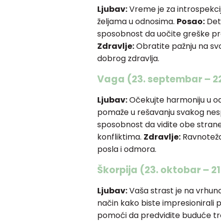
Ljubav:
Vreme je za introspekci
željama u odnosima.
Posao:
Deta
sposobnost da uočite greške pr
Zdravlje:
Obratite pažnju na svoj
dobrog zdravlja.
Vaga (23. septembar – 2
Ljubav:
Očekujte harmoniju u o
pomaže u rešavanju svakog ne
sposobnost da vidite obe stran
konfliktima.
Zdravlje:
Ravnoteža 
posla i odmora.
Škorpija (23. oktobar – 
Ljubav:
Vaša strast je na vrhunc
način kako biste impresionirali 
pomoći da predvidite buduće tre