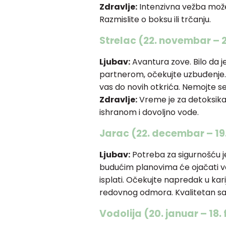
Zdravlje:
Intenzivna vežba može
Razmislite o boksu ili trčanju.
Strelac (22. novembar – 
Ljubav:
Avantura zove. Bilo da je 
partnerom, očekujte uzbuđenje
vas do novih otkrića. Nemojte se 
Zdravlje:
Vreme je za detoksika
ishranom i dovoljno vode.
Jarac (22. decembar – 19
Ljubav:
Potreba za sigurnošću j
budućim planovima će ojačati v
isplati. Očekujte napredak u kari
redovnog odmora. Kvalitetan sa
Vodolija (20. januar – 18.