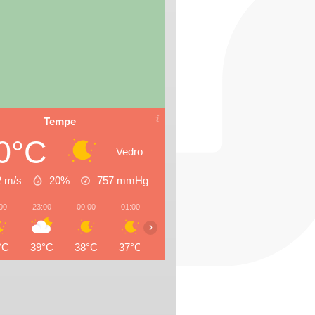
Tempe
0°C
Vedro
2 m/s
20%
757
mmHg
00
23:00
00:00
01:00
02:00
03:00
04:00
05:0
›
°C
39°C
38°C
37°C
37°C
36°C
35°C
34°