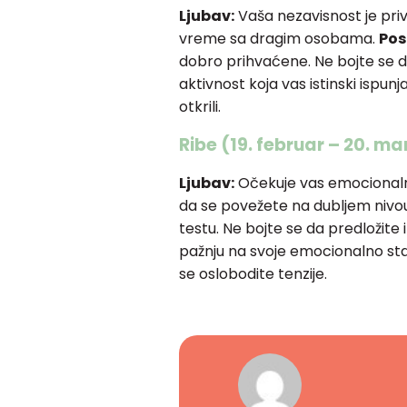
Ljubav:
Vaša nezavisnost je priv
vreme sa dragim osobama.
Pos
dobro prihvaćene. Ne bojte se 
aktivnost koja vas istinski ispun
otkrili.
Ribe (19. februar – 20. ma
Ljubav:
Očekuje vas emocionalna 
da se povežete na dubljem nivo
testu. Ne bojte se da predložite
pažnju na svoje emocionalno st
se oslobodite tenzije.