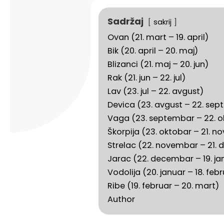
Sadržaj
sakrij
Ovan (21. mart – 19. april)
Bik (20. april – 20. maj)
Blizanci (21. maj – 20. jun)
Rak (21. jun – 22. jul)
Lav (23. jul – 22. avgust)
Devica (23. avgust – 22. se
Vaga (23. septembar – 22. o
Škorpija (23. oktobar – 21. 
Strelac (22. novembar – 21.
Jarac (22. decembar – 19. ja
Vodolija (20. januar – 18. feb
Ribe (19. februar – 20. mart)
Author