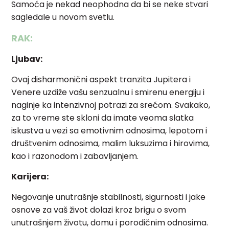
Samoća je nekad neophodna da bi se neke stvari
sagledale u novom svetlu.
RAK:
Ljubav:
Ovaj disharmonični aspekt tranzita Jupitera i
Venere uzdiže vašu senzualnu i smirenu energiju i
naginje ka intenzivnoj potrazi za srećom. Svakako,
za to vreme ste skloni da imate veoma slatka
iskustva u vezi sa emotivnim odnosima, lepotom i
društvenim odnosima, malim luksuzima i hirovima,
kao i razonodom i zabavljanjem.
Karijera:
Negovanje unutrašnje stabilnosti, sigurnosti i jake
osnove za vaš život dolazi kroz brigu o svom
unutrašnjem životu, domu i porodičnim odnosima.