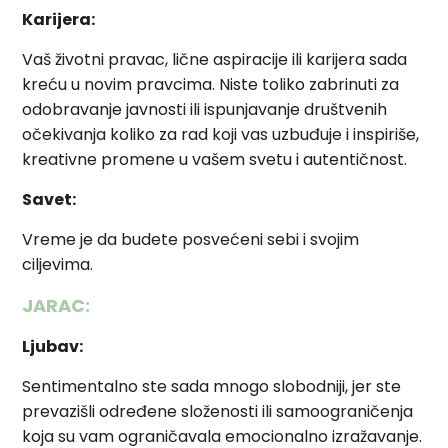
Karijera:
Vaš životni pravac, lične aspiracije ili karijera sada
kreću u novim pravcima. Niste toliko zabrinuti za
odobravanje javnosti ili ispunjavanje društvenih
očekivanja koliko za rad koji vas uzbuđuje i inspiriše,
kreativne promene u vašem svetu i autentičnost.
Savet:
Vreme je da budete posvećeni sebi i svojim
ciljevima.
JARAC:
Ljubav:
Sentimentalno ste sada mnogo slobodniji, jer ste
prevazišli određene složenosti ili samoograničenja
koja su vam ograničavala emocionalno izražavanje.