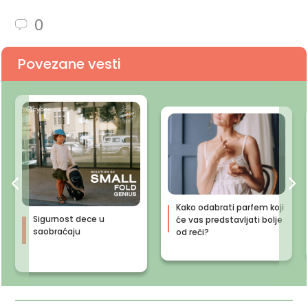
0
Povezane vesti
Kako odabrati parfem koji
Sigurnost dece u
će vas predstavljati bolje
saobraćaju
od reči?