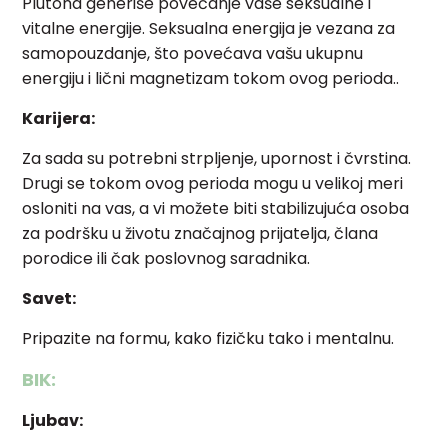
Plutona generiše povećanje vaše seksualne i
vitalne energije. Seksualna energija je vezana za
samopouzdanje, što povećava vašu ukupnu
energiju i lični magnetizam tokom ovog perioda..
Karijera:
Za sada su potrebni strpljenje, upornost i čvrstina.
Drugi se tokom ovog perioda mogu u velikoj meri
osloniti na vas, a vi možete biti stabilizujuća osoba
za podršku u životu značajnog prijatelja, člana
porodice ili čak poslovnog saradnika.
Savet:
Pripazite na formu, kako fizičku tako i mentalnu.
BIK:
Ljubav: