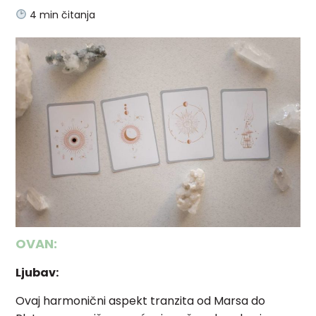
4
min čitanja
OVAN:
Ljubav:
Ovaj harmonični aspekt tranzita od Marsa do