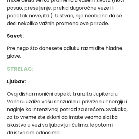
može desiti velika promena u vašem životu (novi
posao, preseljenje, prekid dugoročne veze ili
početak nove, itd.). U stvari, nije neobično da se
desi nekoliko važnih promena ove prirode.
Savet:
Pre nego što donesete odluku razmislite hladne
glave.
STRELAC:
Ljubav:
Ovaj disharmonični aspekt tranzita Jupitera u
Veneru uzdiže vašu senzualnu i privrženu energiju i
naginje ka intenzivnoj potrazi za srećom. Svakako,
za to vreme ste skloni da imate veoma slatka
iskustva u vezi sa ljubavlju i čulima, lepotom i
društvenim odnosima.