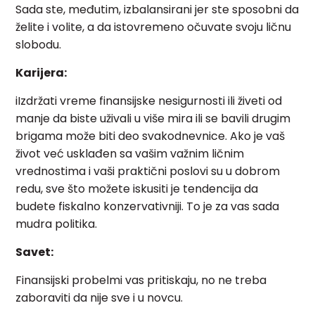
Sada ste, međutim, izbalansirani jer ste sposobni da
želite i volite, a da istovremeno očuvate svoju ličnu
slobodu.
Karijera:
iIzdržati vreme finansijske nesigurnosti ili živeti od
manje da biste uživali u više mira ili se bavili drugim
brigama može biti deo svakodnevnice. Ako je vaš
život već usklađen sa vašim važnim ličnim
vrednostima i vaši praktični poslovi su u dobrom
redu, sve što možete iskusiti je tendencija da
budete fiskalno konzervativniji. To je za vas sada
mudra politika.
Savet:
Finansijski probelmi vas pritiskaju, no ne treba
zaboraviti da nije sve i u novcu.