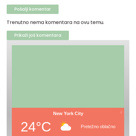
Trenutno nema komentara na ovu temu.
Prikaži još komentara
New York City
24°C
Pretežno oblačno