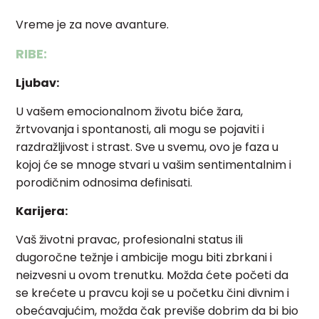
Vreme je za nove avanture.
RIBE:
Ljubav:
U vašem emocionalnom životu biće žara,
žrtvovanja i spontanosti, ali mogu se pojaviti i
razdražljivost i strast. Sve u svemu, ovo je faza u
kojoj će se mnoge stvari u vašim sentimentalnim i
porodičnim odnosima definisati.
Karijera:
Vaš životni pravac, profesionalni status ili
dugoročne težnje i ambicije mogu biti zbrkani i
neizvesni u ovom trenutku. Možda ćete početi da
se krećete u pravcu koji se u početku čini divnim i
obećavajućim, možda čak previše dobrim da bi bio