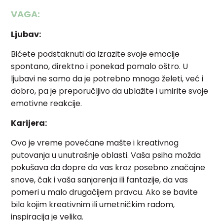
VAGA:
Ljubav:
Bićete podstaknuti da izrazite svoje emocije
spontano, direktno i ponekad pomalo oštro. U
ljubavi ne samo da je potrebno mnogo želeti, već i
dobro, pa je preporučljivo da ublažite i umirite svoje
emotivne reakcije.
Karijera:
Ovo je vreme povećane mašte i kreativnog
putovanja u unutrašnje oblasti. Vaša psiha možda
pokušava da dopre do vas kroz posebno značajne
snove, čak i vaša sanjarenja ili fantazije, da vas
pomeri u malo drugačijem pravcu. Ako se bavite
bilo kojim kreativnim ili umetničkim radom,
inspiracija je velika.