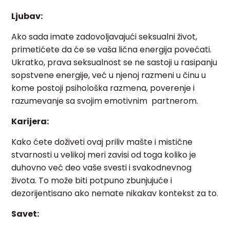
Ljubav:
Ako sada imate zadovoljavajući seksualni život,
primetićete da će se vaša lična energija povećati.
Ukratko, prava seksualnost se ne sastoji u rasipanju
sopstvene energije, već u njenoj razmeni u činu u
kome postoji psihološka razmena, poverenje i
razumevanje sa svojim emotivnim partnerom.
Karijera:
Kako ćete doživeti ovaj priliv mašte i mistične
stvarnosti u velikoj meri zavisi od toga koliko je
duhovno već deo vaše svesti i svakodnevnog
života. To može biti potpuno zbunjujuće i
dezorijentisano ako nemate nikakav kontekst za to.
Savet: