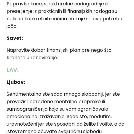
Popravke kuće, strukturalne nadogradnje ili
preseljenje iz praktičnih ili finansijskih razloga su
neki od konkretnih načina na koje se ova potreba
jača.
Savet:
Napravite dobar finansijski plan pre nego što
krenete u renoviranje.
LAV:
Ljubav:
Sentimentalno ste sada mnogo slobodniji, jer ste
prevazišli određene mentalne prepreke ili
samoograničenja koja su vam ograničavala
emocionalno izražavanje. Sada ste, međutim,
uravnoteženi jer ste sposobni da želite i volite, a da
istovremeno očuvate svoju ličnu slobodu.