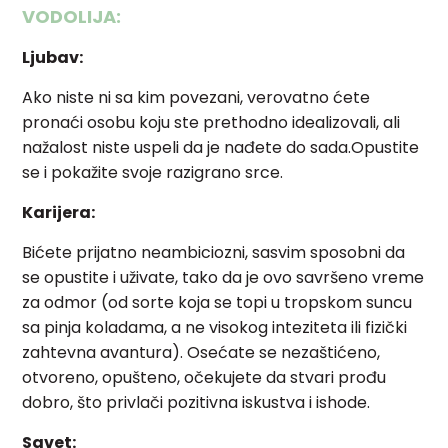
VODOLIJA:
Ljubav:
Ako niste ni sa kim povezani, verovatno ćete
pronaći osobu koju ste prethodno idealizovali, ali
nažalost niste uspeli da je nađete do sada.Opustite
se i pokažite svoje razigrano srce.
Karijera:
Bićete prijatno neambiciozni, sasvim sposobni da
se opustite i uživate, tako da je ovo savršeno vreme
za odmor (od sorte koja se topi u tropskom suncu
sa pinja koladama, a ne visokog inteziteta ili fizički
zahtevna avantura). Osećate se nezaštićeno,
otvoreno, opušteno, očekujete da stvari prođu
dobro, što privlači pozitivna iskustva i ishode.
Savet: