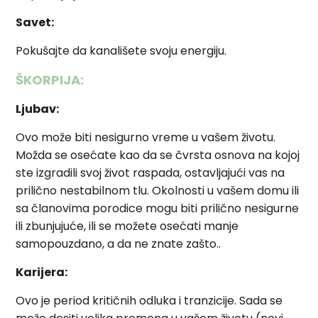
Savet:
Pokušajte da kanališete svoju energiju.
ŠKORPIJA:
Ljubav:
Ovo može biti nesigurno vreme u vašem životu.
Možda se osećate kao da se čvrsta osnova na kojoj
ste izgradili svoj život raspada, ostavljajući vas na
prilično nestabilnom tlu. Okolnosti u vašem domu ili
sa članovima porodice mogu biti prilično nesigurne
ili zbunjujuće, ili se možete osećati manje
samopouzdano, a da ne znate zašto..
Karijera:
Ovo je period kritičnih odluka i tranzicije. Sada se