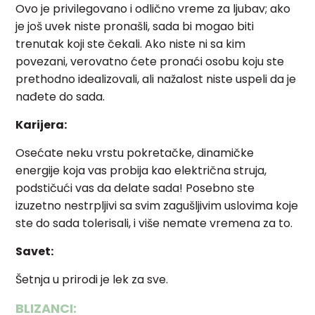
Ovo je privilegovano i odlično vreme za ljubav; ako
je još uvek niste pronašli, sada bi mogao biti
trenutak koji ste čekali. Ako niste ni sa kim
povezani, verovatno ćete pronaći osobu koju ste
prethodno idealizovali, ali nažalost niste uspeli da je
nađete do sada.
Karijera:
Osećate neku vrstu pokretačke, dinamičke
energije koja vas probija kao električna struja,
podstičući vas da delate sada! Posebno ste
izuzetno nestrpljivi sa svim zagušljivim uslovima koje
ste do sada tolerisali, i više nemate vremena za to.
Savet:
Šetnja u prirodi je lek za sve.
BLIZANCI: