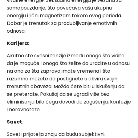
vitalne energije. Seksualna energija je vezana za
samopouzdanje, što povećava vašu ukupnu
energiju i lični magnetizam tokom ovog perioda.
Dobar je trenutak za produbljivanje emotivnih
odnosa.
Karijera:
Akutno ste svesni tenzije između onoga što vidite
da je moguće i onoga što želite da uradite u odnosu
na ono za šta zapravo imate vremena i što
razumno možete da postignete u okviru svojih
trenutnih obaveza. Možda ćete biti u iskušenju da
se preterate. Pokušaj da se ugradi više bez
eliminisanja bilo čega dovodi do zagušenja, konfuzije
i neravnoteže..
Savet:
Saveti prijatelja znaju da budu subjektivni.