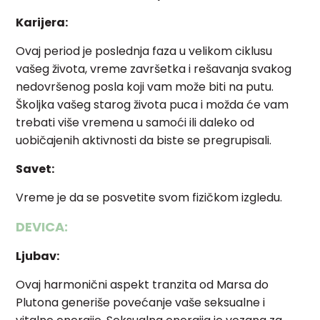
Karijera:
Ovaj period je poslednja faza u velikom ciklusu
vašeg života, vreme završetka i rešavanja svakog
nedovršenog posla koji vam može biti na putu.
Školjka vašeg starog života puca i možda će vam
trebati više vremena u samoći ili daleko od
uobičajenih aktivnosti da biste se pregrupisali.
Savet:
Vreme je da se posvetite svom fizičkom izgledu.
DEVICA:
Ljubav:
Ovaj harmonični aspekt tranzita od Marsa do
Plutona generiše povećanje vaše seksualne i