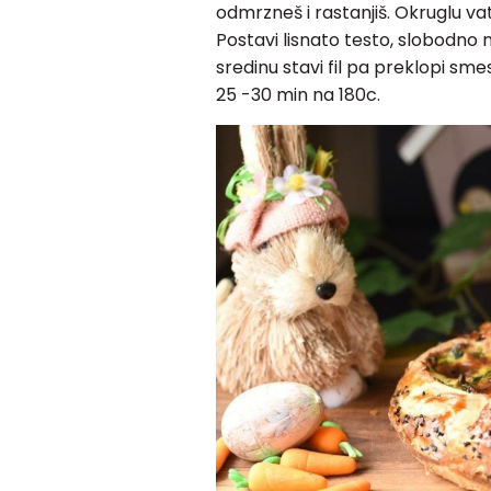
odmrzneš i rastanjiš. Okruglu vat
Postavi lisnato testo, slobodno n
sredinu stavi fil pa preklopi sme
25 -30 min na 180c.