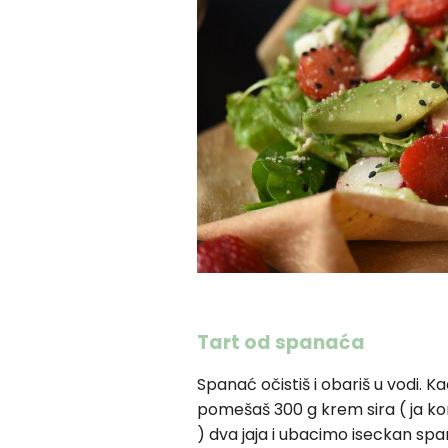
Tart od spanaća
Spanać očistiš i obariš u vodi. Ka
pomešaš 300 g krem sira ( ja koris
) dva jaja i ubacimo iseckan span