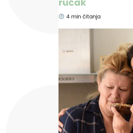
ručak
4
min čitanja