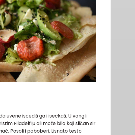
da uvene iscediš ga i iseckaš. U vangli
tim Filadelfiju ali može bilo koji sličan sir
ać. Posoli i poboberi. Lisnato testo