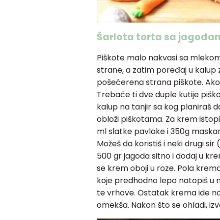
Šarlota torta sa jagod
Piškote malo nakvasi sa mlekom.
strane, a zatim poređaj u kalup 
pošećerena strana piškote. Ako m
Trebaće ti dve duple kutije piš
kalup na tanjir sa kog planiraš 
obloži piškotama. Za krem istop
ml slatke pavlake i 350g maskarp
Možeš da koristiš i neki drugi sir 
500 gr jagoda sitno i dodaj u kr
se krem oboji u roze. Pola krema
koje predhodno lepo natopiš u mle
te vrhove. Ostatak krema ide na v
omekša. Nakon što se ohladi, izva