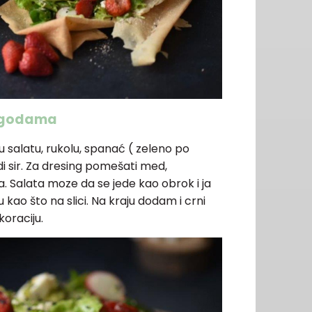
jagodama
u salatu, rukolu, spanać ( zeleno po
i sir. Za dresing pomešati med,
a. Salata moze da se jede kao obrok i ja
 kao što na slici. Na kraju dodam i crni
oraciju.