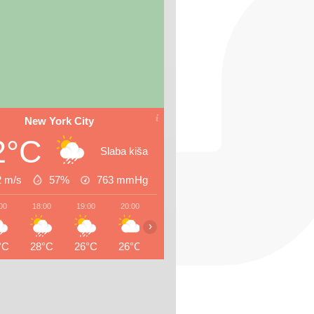
New York City
2°C
Slaba kiša
2 m/s
57%
763
mmHg
00
18:00
19:00
20:00
21:00
22:00
23:00
00:0
›
°C
28°C
26°C
26°C
26°C
26°C
26°C
25°