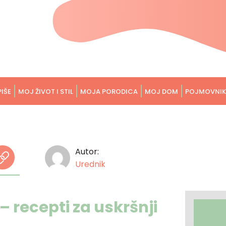
PIŠE
MOJ ŽIVOT I STIL
MOJA PORODICA
MOJ DOM
POJMOVNIK
Autor:
Urednik
 recepti za uskršnji