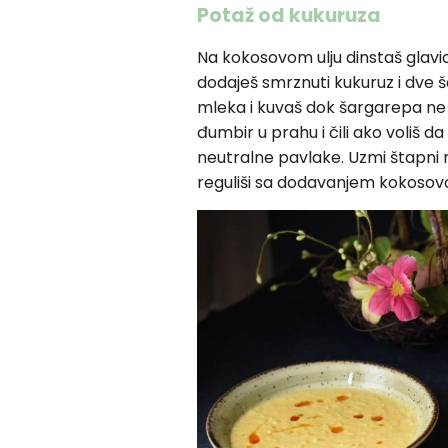
Potaž od kukuruza
Na kokosovom ulju dinstaš glavi
dodaješ smrznuti kukuruz i dve 
mleka i kuvaš dok šargarepa ne 
đumbir u prahu i čili ako voliš da
neutralne pavlake. Uzmi štapni m
reguliši sa dodavanjem kokosov