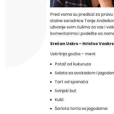
Pred vama su predlozi za pravu 
stalne saradnice Tanje Anđelkov
uživanje svim čulima za vas i vaš
komentarima i podelite sa nama
Srećan Uskrs – Hristos Vaskrs
Uskršnja gozba – meni:
Potaž od kukuruza
Salata sa avokadom i jagoda
Tart od spanaća
Svinjski but
Kulič
Šarlota torta sa jagodama