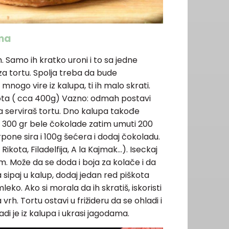
ama
 Samo ih kratko uroni i to sa jedne
za tortu. Spolja treba da bude
nogo vire iz kalupa, ti ih malo skrati.
kota ( cca 400g) Vazno: odmah postavi
da serviraš tortu. Dno kalupa takođe
i 300 gr bele čokolade zatim umuti 200
one sira i 100g šećera i dodaj čokoladu.
( Rikota, Filadelfija, A la Kajmak…). Iseckaj
em. Može da se doda i boja za kolače i da
 sipaj u kalup, dodaj jedan red piškota
ko. Ako si morala da ih skratiš, iskoristi
rh. Tortu ostavi u frižideru da se ohladi i
di je iz kalupa i ukrasi jagodama.