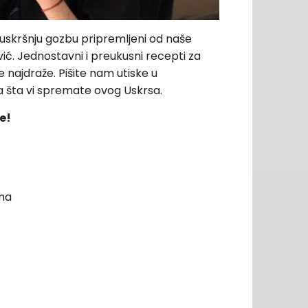
uskršnju gozbu pripremljeni od naše
ić. Jednostavni i preukusni recepti za
e najdraže. Pišite nam utiske u
 šta vi spremate ovog Uskrsa.
e!
ma