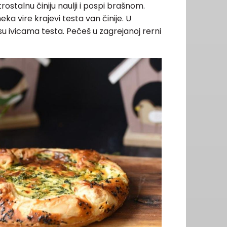
rostalnu činiju naulji i pospi brašnom.
eka vire krajevi testa van činije. U
su ivicama testa. Pečeš u zagrejanoj rerni