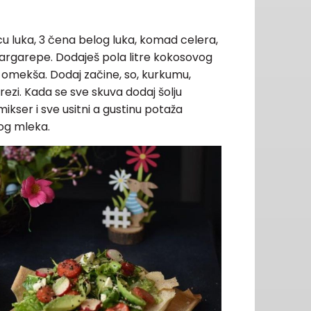
cu luka, 3 čena belog luka, komad celera,
šargarepe. Dodaješ pola litre kokosovog
omekša. Dodaj začine, so, kurkumu,
 rezi. Kada se sve skuva dodaj šolju
ikser i sve usitni a gustinu potaža
og mleka.