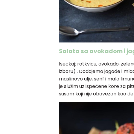
Salata sa avokadom i 
Iseckaj: rotkvicu, avokado, zelen
izboru) . Dodajemo jagode i mlad
maslinovo ulje, senf i malo limun
je služim uz ispečene kore za pitu
susam koji nije obavezan kao dek