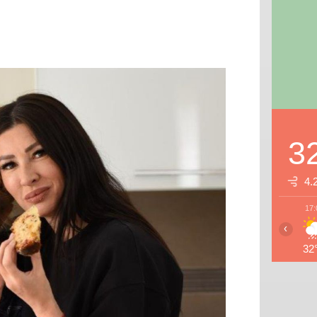
3
4.
17:
‹
32