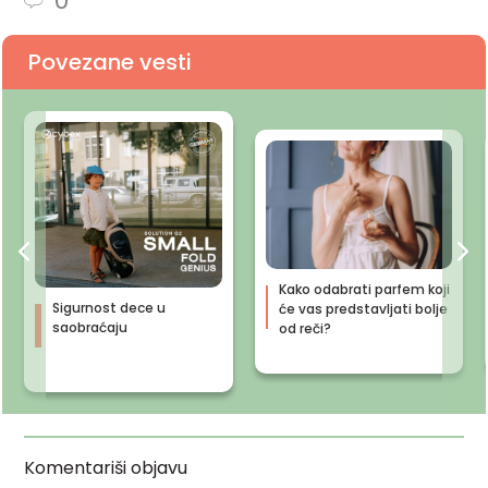
0
Povezane vesti
Kako odabrati parfem koji
Sigurnost dece u
će vas predstavljati bolje
saobraćaju
od reči?
Komentariši objavu