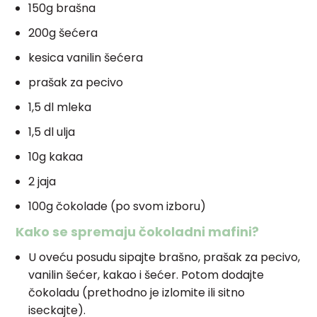
150g brašna
200g šećera
kesica vanilin šećera
prašak za pecivo
1,5 dl mleka
1,5 dl ulja
10g kakaa
2 jaja
100g čokolade (po svom izboru)
Kako se spremaju čokoladni mafini?
U oveću posudu sipajte brašno, prašak za pecivo,
vanilin šećer, kakao i šećer. Potom dodajte
čokoladu (prethodno je izlomite ili sitno
iseckajte).