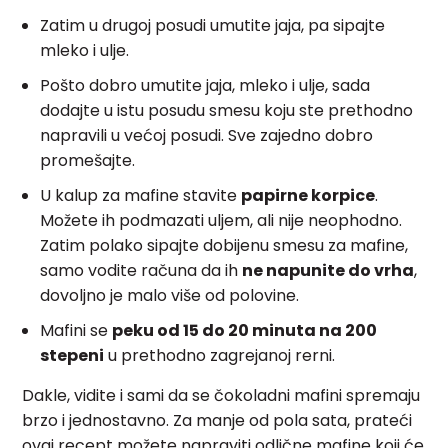
Zatim u drugoj posudi umutite jaja, pa sipajte
mleko i ulje.
Pošto dobro umutite jaja, mleko i ulje, sada
dodajte u istu posudu smesu koju ste prethodno
napravili u većoj posudi. Sve zajedno dobro
promešajte.
U kalup za mafine stavite
papirne korpice
.
Možete ih podmazati uljem, ali nije neophodno.
Zatim polako sipajte dobijenu smesu za mafine,
samo vodite računa da ih
ne napunite do vrha
,
dovoljno je malo više od polovine.
Mafini se
peku od 15 do 20 minuta na 200
stepeni
u prethodno zagrejanoj rerni.
Dakle, vidite i sami da se čokoladni mafini spremaju
brzo i jednostavno. Za manje od pola sata, prateći
ovaj recept možete napraviti odlične mafine koji će