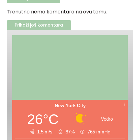
Trenutno nema komentara na ovu temu.
Prikaži još komentara
New York City
26°C
Vedro
1.5 m/s
87%
765
mmHg