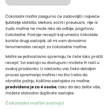
Čokoladni mafini zasigurno će zadovoljiti i najveće
ljubitelje slatkiša. Mekani, sočni i preukusni, nije ni
čudo mafine ne može niko da odbije, pogotovu
čokoladne. Postoje recepti koji umesto čokolade
koriste drugi sastojak, ali mi vam donosimo
fenomenalan recept za čokoladne mafine.
Mafini se jednostavno spremaju, te čete lako pratiti
recept. Svi sastojci su dostupuni i možete ih naći u
svakoj prodavnici. U nastavku vas čeka detaljan
proces spremanja mafina i na šta treba da
obratite pažnju. Količina sastojaka za mafine
predviđena je za 4 osobe
, tako da ako želite više,
možete slobodno duplirate sastojke.
Čokoladni mafini sastojci