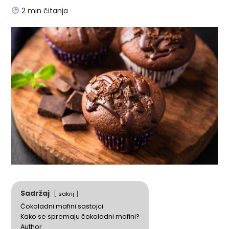
2
min čitanja
Sadržaj
sakrij
Čokoladni mafini sastojci
Kako se spremaju čokoladni mafini?
Author