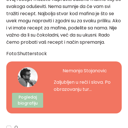
svakoga oduševiti. Nema sumnje da će vam svi
tražiti recept. Najbolja stvar kod mafina je što se
uvek mogu napraviti i zgodni su za svaku priliku. Ako
i vi imate recept za mafine, podelite sa nama. Nije
važno da li su čokoladni, već da su ukusni. Rado
ćemo probati vaš recept i način spremanja.
Foto:Shutterstock
Nemanja Stojanovic
Zaljubljen u reči i slova. Po
obrazovanju tur...
Pogledaj
biografiju