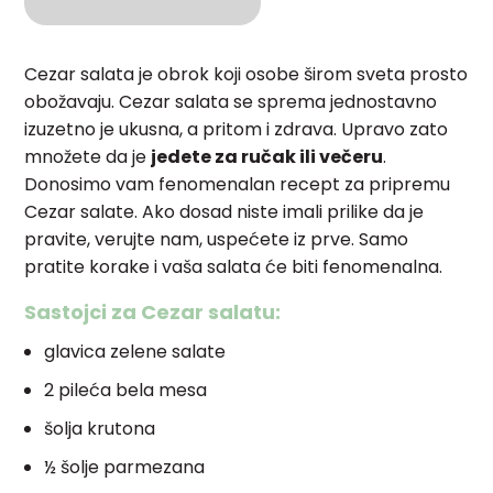
Cezar salata je obrok koji osobe širom sveta prosto
obožavaju. Cezar salata se sprema jednostavno
izuzetno je ukusna, a pritom i zdrava. Upravo zato
množete da je
jedete za ručak ili večeru
.
Donosimo vam fenomenalan recept za pripremu
Cezar salate. Ako dosad niste imali prilike da je
pravite, verujte nam, uspećete iz prve. Samo
pratite korake i vaša salata će biti fenomenalna.
Sastojci za Cezar salatu:
glavica zelene salate
2 pileća bela mesa
šolja krutona
½ šolje parmezana