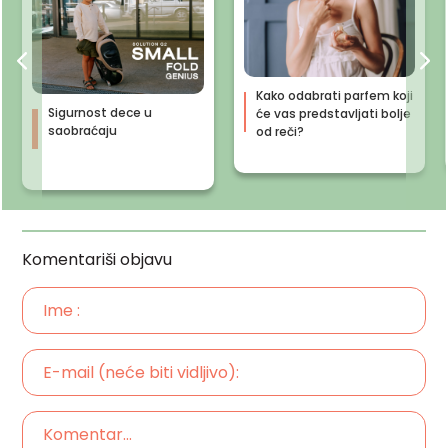
Kako odabrati parfem koji
Sigurnost dece u
će vas predstavljati bolje
saobraćaju
od reči?
Komentariši objavu