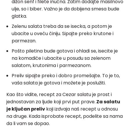
dižon senf i filete inućna. Zatim dodajte masilnovo
ulje, so i biber. Važno je da dobijena smesa bude
glatka.
Zelenu salata treba da se isecka, a potom je
ubacite u oveću činiju. Sipajte preko krutone i
parmezan.
Pošto piletina bude gotova i ohladi se, isecite je
na komadiće i ubacite u posudu sa zelenom
salatom, krutonima i parmezanom.
Preliv sipajte preko i dobro promešajte. To je to,
vaša salata je gotova i možete je poslužiti.
Kao što vidite, recept za Cezar salatu je prost i
jednostavan za ljude koji prvi put prave.
Za salatu
je ključan preliv
koji izdvaja naš recept u odnosu
na druge. Kada isprobate recept, podelite sa nama
da li vam se dopao.