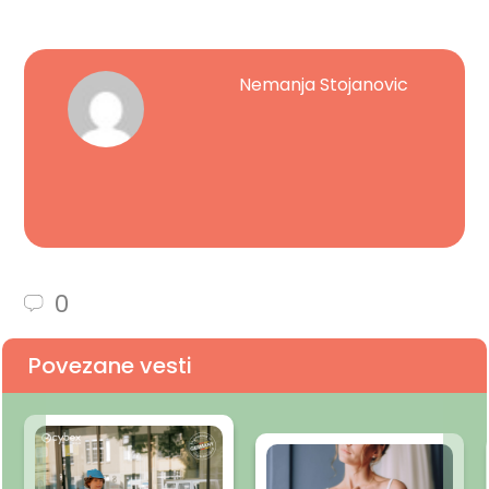
Nemanja Stojanovic
0
Povezane vesti