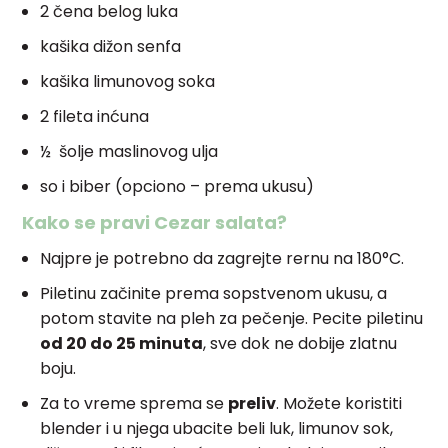
2 čena belog luka
kašika dižon senfa
kašika limunovog soka
2 fileta inćuna
½ šolje maslinovog ulja
so i biber (opciono – prema ukusu)
Kako se pravi Cezar salata?
Najpre je potrebno da zagrejte rernu na 180°C.
Piletinu začinite prema sopstvenom ukusu, a
potom stavite na pleh za pečenje. Pecite piletinu
od 20 do 25 minuta
, sve dok ne dobije zlatnu
boju.
Za to vreme sprema se
preliv
. Možete koristiti
blender i u njega ubacite beli luk, limunov sok,