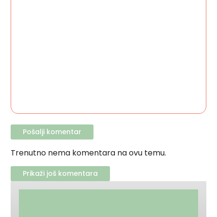
Trenutno nema komentara na ovu temu.
Prikaži još komentara