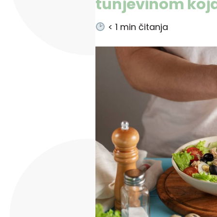
tunjevinom koj
< 1
min čitanja