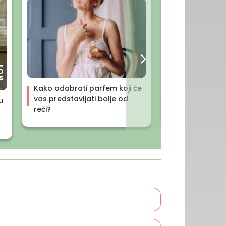
Anti aging me
Kako odabrati parfem koji će
medicina u slu
vas predstavljati bolje od
u
lepote
reči?