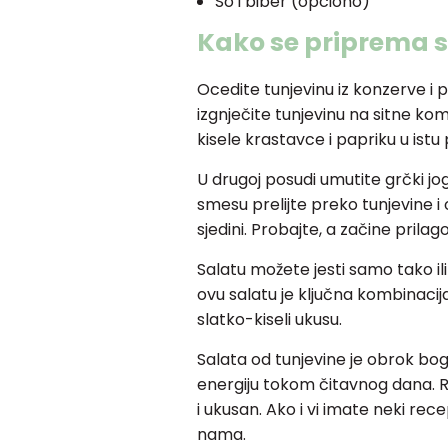
So i biber (opciono)
Kako se priprema 
Ocedite tunjevinu iz konzerve i 
izgnječite tunjevinu na sitne kom
kisele krastavce i papriku u istu
U drugoj posudi umutite grčki jog
smesu prelijte preko tunjevine i 
sjedini. Probajte, a začine pri
Salatu možete jesti samo tako ili
ovu salatu je ključna kombinacij
slatko-kiseli ukusu.
Salata od tunjevine je obrok bo
energiju tokom čitavnog dana. 
i ukusan. Ako i vi imate neki rec
nama.