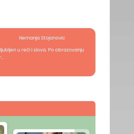
Nemanja Stojanovic
ljubljen u reči i slova. Po obrazovanju
...