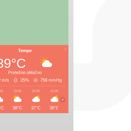
Tempe
39°C
Pretežno oblačno
2 m/s
25%
756
mmHg
00
19:00
20:00
21:00
22:00
23:00
00:00
01:0
›
°C
38°C
37°C
36°C
36°C
35°C
35°C
34°