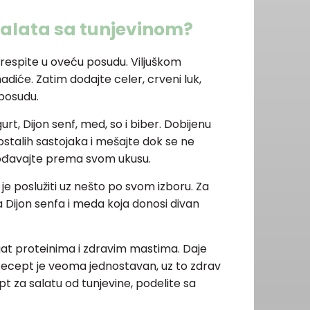
salata sa tunjevinom?
prespite u oveću posudu. Viljuškom
adiće. Zatim dodajte celer, crveni luk,
 posudu.
urt, Dijon senf, med, so i biber. Dobijenu
ostalih sastojaka i mešajte dok se ne
lagođavajte prema svom ukusu.
 je poslužiti uz nešto po svom izboru. Za
a Dijon senfa i meda koja donosi divan
gat proteinima i zdravim mastima. Daje
Recept je veoma jednostavan, uz to zdrav
ept za salatu od tunjevine, podelite sa