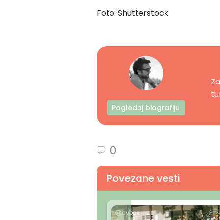
Foto: Shutterstock
Za
tur
Pogledaj biografiju
0
Povezane vesti