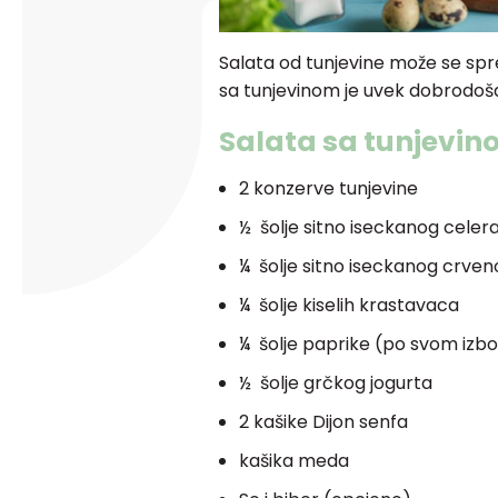
Salata od tunjevine može se spr
sa tunjevinom je uvek dobrodošao
Salata sa tunjevin
2 konzerve tunjevine
½ šolje sitno iseckanog celer
¼ šolje sitno iseckanog crven
¼ šolje kiselih krastavaca
¼ šolje paprike (po svom izbo
½ šolje grčkog jogurta
2 kašike Dijon senfa
kašika meda