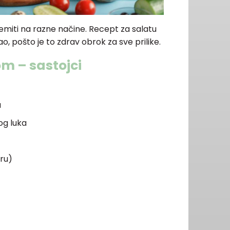
emiti na razne načine. Recept za salatu
, pošto je to zdrav obrok za sve prilike.
om – sastojci
a
og luka
ru)