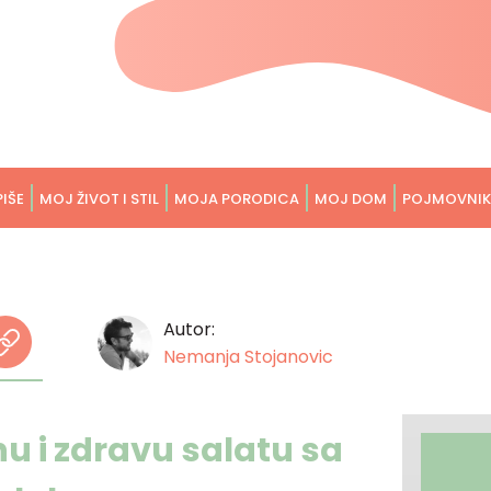
PIŠE
MOJ ŽIVOT I STIL
MOJA PORODICA
MOJ DOM
POJMOVNIK
Autor:
Nemanja Stojanovic
u i zdravu salatu sa