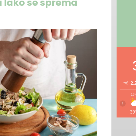
a lako se sprema
2.
18:
‹
39