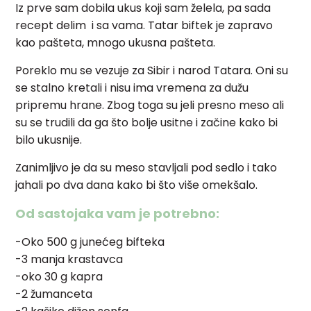
Iz prve sam dobila ukus koji sam želela, pa sada
recept delim i sa vama. Tatar biftek je zapravo
kao pašteta, mnogo ukusna pašteta.
Poreklo mu se vezuje za Sibir i narod Tatara. Oni su
se stalno kretali i nisu ima vremena za dužu
pripremu hrane. Zbog toga su jeli presno meso ali
su se trudili da ga što bolje usitne i začine kako bi
bilo ukusnije.
Zanimljivo je da su meso stavljali pod sedlo i tako
jahali po dva dana kako bi što više omekšalo.
Od sastojaka vam je potrebno:
-Oko 500 g junećeg bifteka
-3 manja krastavca
-oko 30 g kapra
-2 žumanceta