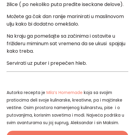
žilice ( po nekoliko puta pređite iseckane delove).
Možete ga čak dan ranije marinirati u maslinovom
ulju kako bi dodatno omekšalo.
Na kraju ga pomešajte sa začinima i ostavite u
frižideru miminum sat vremena da se ukusi spajaju
kako treba.
Servirati uz puter i prepečen hleb.
Autorka recepta je
Mila’s Homemade
koja sa svojim
pratiocima deli svoje kulinarske, kreativne, pa i majčinske
veštine. Osim prostora namenjenog kulinarstvu, piše i o
putovanjima, korisnim savetima i modi. Najveća podrška u
svim avanturama su joj suprug, Aleksandar i sin Maksim.