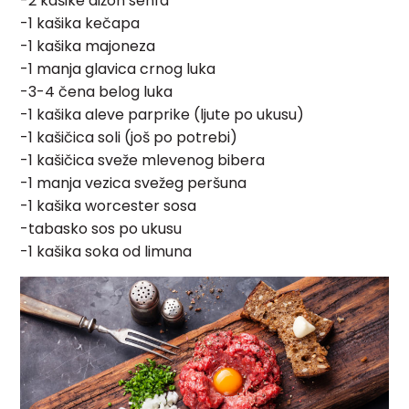
-2 kašike dižon senfa
-1 kašika kečapa
-1 kašika majoneza
-1 manja glavica crnog luka
-3-4 čena belog luka
-1 kašika aleve parprike (ljute po ukusu)
-1 kašičica soli (još po potrebi)
-1 kašičica sveže mlevenog bibera
-1 manja vezica svežeg peršuna
-1 kašika worcester sosa
-tabasko sos po ukusu
-1 kašika soka od limuna