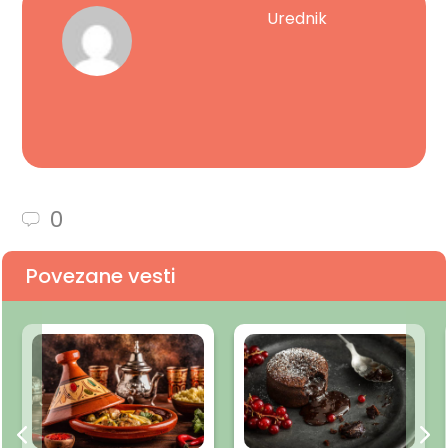
Urednik
0
Povezane vesti