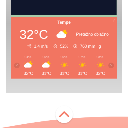
Tempe
32°C
Pretežno oblačno
1.4 m/s
52%
760
mmHg
04:00
05:00
06:00
07:00
08:00
09:00
‹
›
32°C
31°C
31°C
31°C
33°C
35°C