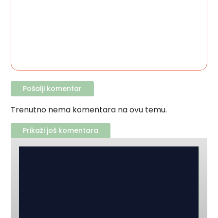
Trenutno nema komentara na ovu temu.
Prikaži još komentara