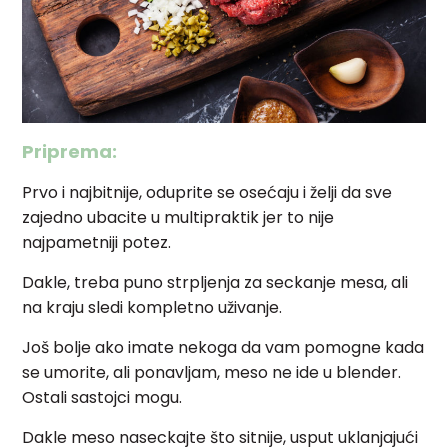
Priprema:
Prvo i najbitnije, oduprite se osećaju i želji da sve
zajedno ubacite u multipraktik jer to nije
najpametniji potez.
Dakle, treba puno strpljenja za seckanje mesa, ali
na kraju sledi kompletno uživanje.
Još bolje ako imate nekoga da vam pomogne kada
se umorite, ali ponavljam, meso ne ide u blender.
Ostali sastojci mogu.
Dakle meso naseckajte što sitnije, usput uklanjajući