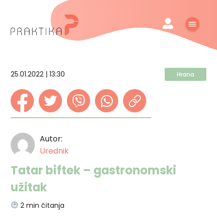
25.01.2022 | 13:30
Hrana
Autor:
Urednik
Tatar biftek – gastronomski
užitak
2
min čitanja