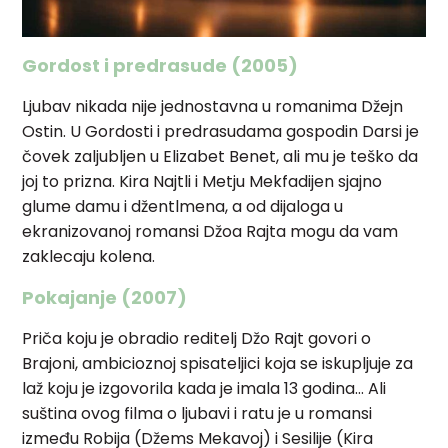
Gordost i predrasude (2005)
Ljubav nikada nije jednostavna u romanima Džejn
Ostin. U Gordosti i predrasudama gospodin Darsi je
čovek zaljubljen u Elizabet Benet, ali mu je teško da
joj to prizna. Kira Najtli i Metju Mekfadijen sjajno
glume damu i džentlmena, a od dijaloga u
ekranizovanoj romansi Džoa Rajta mogu da vam
zaklecaju kolena.
Pokajanje (2007)
Priča koju je obradio reditelj Džo Rajt govori o
Brajoni, ambicioznoj spisateljici koja se iskupljuje za
laž koju je izgovorila kada je imala 13 godina… Ali
suština ovog filma o ljubavi i ratu je u romansi
između Robija (Džems Mekavoj) i Sesilije (Kira