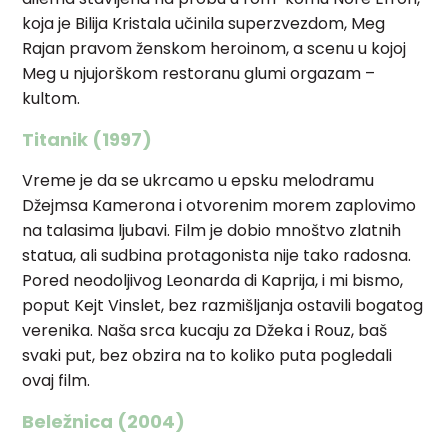
koja je Bilija Kristala učinila superzvezdom, Meg
Rajan pravom ženskom heroinom, a scenu u kojoj
Meg u njujorškom restoranu glumi orgazam –
kultom.
Titanik (1997)
Vreme je da se ukrcamo u epsku melodramu
Džejmsa Kamerona i otvorenim morem zaplovimo
na talasima ljubavi. Film je dobio mnoštvo zlatnih
statua, ali sudbina protagonista nije tako radosna.
Pored neodoljivog Leonarda di Kaprija, i mi bismo,
poput Kejt Vinslet, bez razmišljanja ostavili bogatog
verenika. Naša srca kucaju za Džeka i Rouz, baš
svaki put, bez obzira na to koliko puta pogledali
ovaj film.
Beležnica (2004)