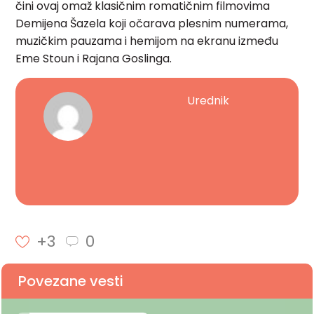
čini ovaj omaž klasičnim romatičnim filmovima
Demijena Šazela koji očarava plesnim numerama,
muzičkim pauzama i hemijom na ekranu između
Eme Stoun i Rajana Goslinga.
Urednik
+3
0
Povezane vesti