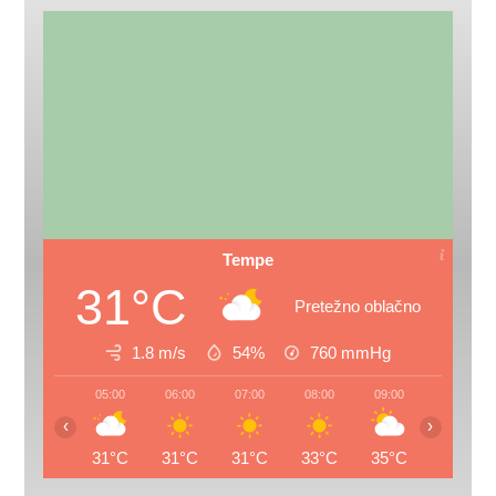
Tempe
31°C
Pretežno oblačno
1.8 m/s
54%
760
mmHg
05:00
06:00
07:00
08:00
09:00
10:00
‹
›
31°C
31°C
31°C
33°C
35°C
37°C