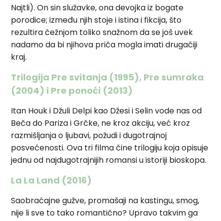
Najtli). On sin služavke, ona devojka iz bogate
porodice; između njih stoje i istina i fikcija, što
rezultira čežnjom toliko snažnom da se još uvek
nadamo da bi njihova priča mogla imati drugačiji
kraj.
Trilogija Pre svitanja (1995), Pre sumraka
(2004) i Pre ponoći (2013)
Itan Houk i Džuli Delpi kao Džesi i Selin vode nas od
Beča do Pariza i Grčke, ne kroz akciju, već kroz
razmišljanja o ljubavi, požudi i dugotrajnoj
posvećenosti. Ova tri filma čine trilogiju koja opisuje
jednu od najdugotrajnijih romansi u istoriji bioskopa.
La La Land (2016)
Saobraćajne gužve, promašaji na kastingu, smog,
nije li sve to tako romantično? Upravo takvim ga