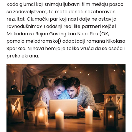
Kada glumci koji snimaju ljubavni film mešaju posao
sa zadovoljstvom, to može doneti nezaboravan
rezultat. Glumački par koji nas i dalje ne ostavlja
ravnodušnima? Tadašnji real life partneri Rejčel
Mekadams i Rajan Gosling kao Noa i Eli u (OK,
pomalo melodramskoj) adaptaciji romana Nikolasa
Sparksa. Njihova hemija je toliko vruća da se oseća i
preko ekrana.