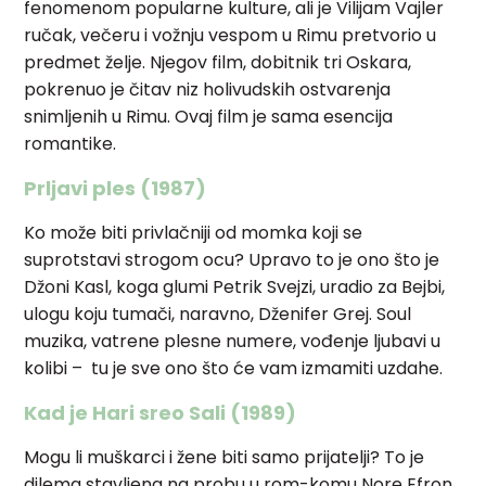
fenomenom popularne kulture, ali je Vilijam Vajler
ručak, večeru i vožnju vespom u Rimu pretvorio u
predmet želje. Njegov film, dobitnik tri Oskara,
pokrenuo je čitav niz holivudskih ostvarenja
snimljenih u Rimu. Ovaj film je sama esencija
romantike.
Prljavi ples (1987)
Ko može biti privlačniji od momka koji se
suprotstavi strogom ocu? Upravo to je ono što je
Džoni Kasl, koga glumi Petrik Svejzi, uradio za Bejbi,
ulogu koju tumači, naravno, Dženifer Grej. Soul
muzika, vatrene plesne numere, vođenje ljubavi u
kolibi – tu je sve ono što će vam izmamiti uzdahe.
Kad je Hari sreo Sali (1989)
Mogu li muškarci i žene biti samo prijatelji? To je
dilema stavljena na probu u rom-komu Nore Efron,