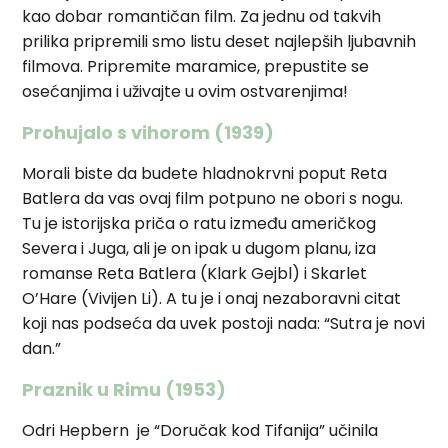
kao dobar romantičan film. Za jednu od takvih
prilika pripremili smo listu deset najlepših ljubavnih
filmova. Pripremite maramice, prepustite se
osećanjima i uživajte u ovim ostvarenjima!
Prohujalo s vihorom (1939)
Morali biste da budete hladnokrvni poput Reta
Batlera da vas ovaj film potpuno ne obori s nogu.
Tu je istorijska priča o ratu između američkog
Severa i Juga, ali je on ipak u dugom planu, iza
romanse Reta Batlera (Klark Gejbl) i Skarlet
O’Hare (Vivijen Li). A tu je i onaj nezaboravni citat
koji nas podseća da uvek postoji nada: “Sutra je novi
dan.”
Praznik u Rimu (1953)
Odri Hepbern je “Doručak kod Tifanija” učinila