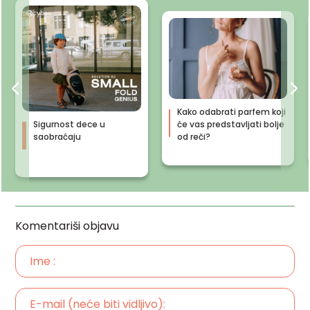
Kako odabrati parfem koji
Sigurnost dece u
će vas predstavljati bolje
saobraćaju
od reči?
Komentariši objavu