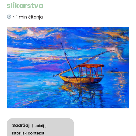
slikarstva
< 1
min čitanja
Sadržaj
sakrij
Istorijski kontekst