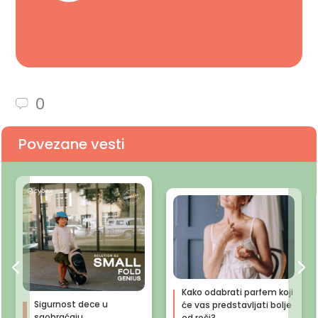
0
Povezane vesti
Kako odabrati parfem koji
Sigurnost dece u
će vas predstavljati bolje
saobraćaju
od reči?