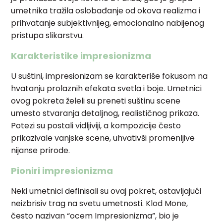
umetnika tražila oslobađanje od okova realizma i
prihvatanje subjektivnijeg, emocionalno nabijenog
pristupa slikarstvu.
Karakteristike impresionizma
U suštini, impresionizam se karakteriše fokusom na
hvatanju prolaznih efekata svetla i boje. Umetnici
ovog pokreta želeli su preneti suštinu scene
umesto stvaranja detaljnog, realističnog prikaza.
Potezi su postali vidljiviji, a kompozicije često
prikazivale vanjske scene, uhvativši promenljive
nijanse prirode.
Pioniri impresionizma
Neki umetnici definisali su ovaj pokret, ostavljajući
neizbrisiv trag na svetu umetnosti. Klod Mone,
često nazivan “ocem Impresionizma”, bio je