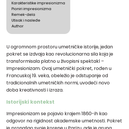
Karakteristike impresionizma
Pioniri impresionizma
Remek-dela
Utisak i nasleđe
Author
U ogromnom prostoru umetničke istorije, jedan
pokret se izdvaja kao revolucionarna sila koja je
transformisala platno u živopisni spektakl –
Impresionizam. Ovaj umetnički pokret, rođen u
Francuskoj 19. veka, obeležio je odstupanje od
tradicionalnih umetničkih normi, uvodeći novo
doba kreativnosti i izraza.
Istorijski kontekst
Impresionizam se pojavio krajem 1860-ih kao
odgovor na rigidnost akademske umetnosti. Pokret
je pronašao svoje korene u Parizu, gde je grupa