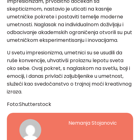
Impresionizam, prvobitno dočekan sa
skepticizmom, nastavio je uticati na kasnije
umetničke pokrete i postaviti temelje moderne
umetnosti. Naglasak na individualnom doživljaju i
odbacivanje akademskih ograničenja otvorili su put
umetničkom eksperimentisanju i inovacijama.
U svetu impresionizma, umetnici su se usudili da
ruše konvencije, uhvativši prolaznu lepotu sveta
oko sebe. Ovaj pokret, s naglaskom na svetlu, boji i
emociji, i danas privlači zaljubljenike u umetnost,
služeći kao svedočanstvo o trajnoj moći kreativnog
izraza.
Foto:Shutterstock
Nemanja Stojanovic