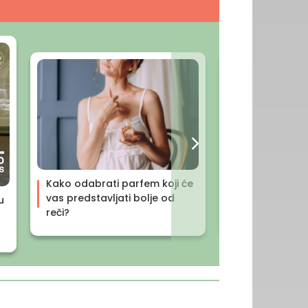
Anti aging me
Kako odabrati parfem koji će
medicina u slu
vas predstavljati bolje od
u
lepote
reči?