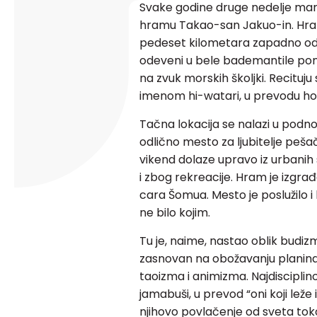
Svake godine druge nedelje mar
hramu Takao-san Jakuo-in. Hram
pedeset kilometara zapadno od 
odeveni u bele bademantile pon
na zvuk morskih školjki. Recituju
imenom hi-watari, u prevodu hod
Tačna lokacija se nalazi u podno
odlično mesto za ljubitelje peša
vikend dolaze upravo iz urbanih
i zbog rekreacije. Hram je izgr
cara Šomua. Mesto je poslužilo i
ne bilo kojim.
Tu je, naime, nastao oblik bud
zasnovan na obožavanju planina
taoizma i animizma. Najdisciplin
jamabuši, u prevod “oni koji leže
njihovo povlačenje od sveta tok