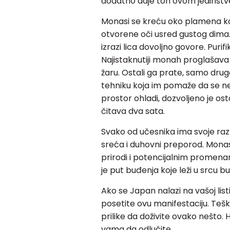
dodatno daje ton ovom jedinst
Monasi se kreću oko plamena koji
otvorene oči usred gustog dima. 
izrazi lica dovoljno govore. Puri
Najistaknutiji monah proglašava
žaru. Ostali ga prate, samo drug
tehniku koja im pomaže da se ne
prostor ohladi, dozvoljeno je os
čitava dva sata.
Svako od učesnika ima svoje razl
sreća i duhovni preporod. Monas
prirodi i potencijalnim promenam
je put buđenja koje leži u srcu b
Ako se Japan nalazi na vašoj listi
posetite ovu manifestaciju. Teš
prilike da doživite ovako nešto
vama da odlučite.