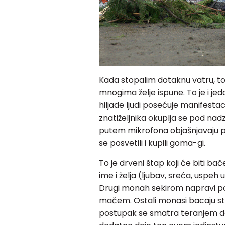
Kada stopalim dotaknu vatru, t
mnogima želje ispune. To je i je
hiljade ljudi posećuje manifestac
znatiželjnika okuplja se pod nad
putem mikrofona objašnjavaju p
se posvetili i kupili goma-gi.
To je drveni štap koji će biti ba
ime i želja (ljubav, sreća, uspeh u
Drugi monah sekirom napravi pok
mačem. Ostali monasi bacaju strel
postupak se smatra teranjem dem