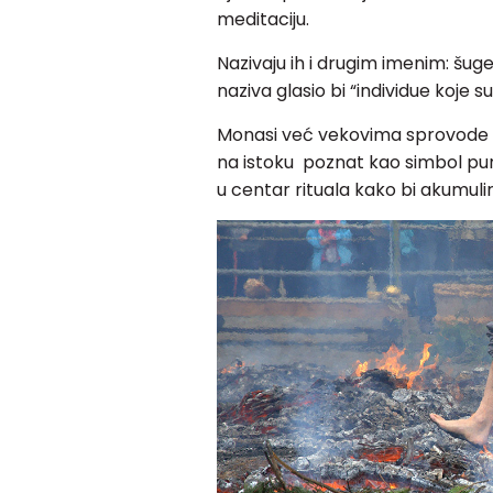
meditaciju.
Nazivaju ih i drugim imenim: šuge
naziva glasio bi “individue koje 
Monasi već vekovima sprovode ri
na istoku poznat kao simbol purifi
u centar rituala kako bi akumuli