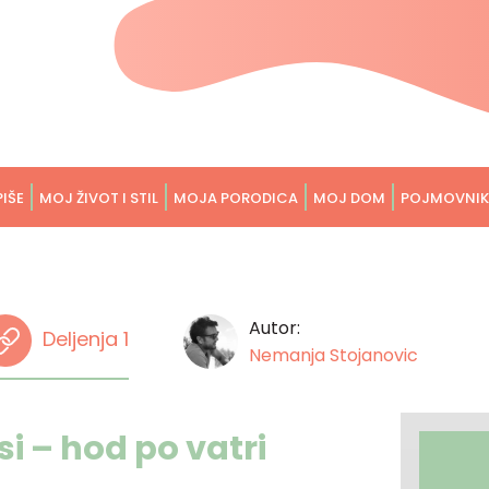
PIŠE
MOJ ŽIVOT I STIL
MOJA PORODICA
MOJ DOM
POJMOVNIK
Autor:
Deljenja 1
Nemanja Stojanovic
 – hod po vatri