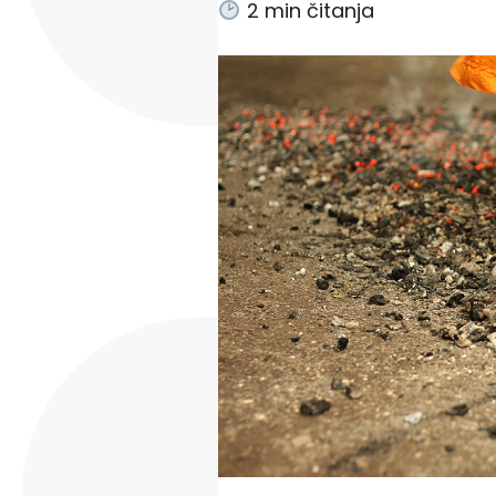
2
min čitanja