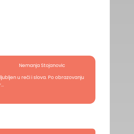
Nemanja Stojanovic
ljubljen u reči i slova. Po obrazovanju
...