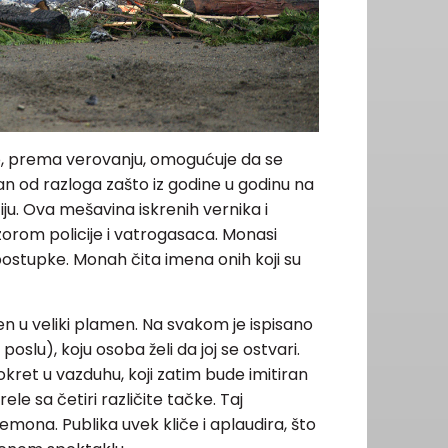
o, prema verovanju, omogućuje da se
dan od razloga zašto iz godine u godinu na
iju. Ova mešavina iskrenih vernika i
zorom policije i vatrogasaca. Monasi
ostupke. Monah čita imena onih koji su
čen u veliki plamen. Na svakom je ispisano
 poslu), koju osoba želi da joj se ostvari.
ret u vazduhu, koji zatim bude imitiran
e sa četiri različite tačke. Taj
ona. Publika uvek kliče i aplaudira, što