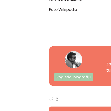
Foto:Wikipedia
Za
tur
Pogledaj biografiju
3