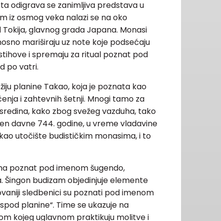
ta odigrava se zanimljiva predstava u
 iz osmog veka nalazi se na oko
Tokija, glavnog grada Japana. Monasi
osno mariširaju uz note koje podsećaju
 stihove i spremaju za ritual poznat pod
 po vatri.
žiju planine Takao, koja je poznata kao
čenja i zahtevnih šetnji. Mnogi tamo za
 sredina, kako zbog svežeg vazduha, tako
ađen davne 744. godine, u vreme vladavine
 kao utočište budističkim monasima, i to
izma poznat pod imenom šugendo,
. Šingon budizam objedinjuje elemente
ovaniji sledbenici su poznati pod imenom
 ispod planine“. Time se ukazuje na
om kojeg uglavnom praktikuju molitve i