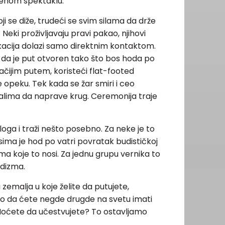
venom spektaklu.
 se diže, trudeći se svim silama da drže
Neki proživljavaju pravi pakao, njihovi
fikacija dolazi samo direktnim kontaktom.
 da je put otvoren tako što bos hoda po
ačijim putem, koristeći flat-footed
 opeku. Tek kada se žar smiri i ceo
talima da naprave krug. Ceremonija traje
oga i traži nešto posebno. Za neke je to
ima je hod po vatri povratak budističkoj
a koje to nosi. Za jednu grupu vernika to
udizma.
 zemalja u koje želite da putujete,
ko da ćete negde drugde na svetu imati
. Hoćete da učestvujete? To ostavljamo