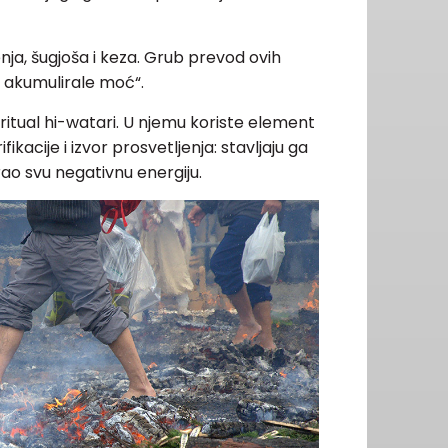
nja, šugjoša i keza. Grub prevod ovih
su akumulirale moć“.
tual hi-watari. U njemu koriste element
kacije i izvor prosvetljenja: stavljaju ga
rao svu negativnu energiju.