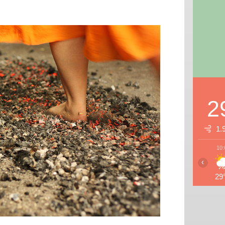
2
1.
10:
‹
29