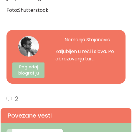
Foto:Shutterstock
Nemanja Stojanovic
Zaljubljen u reči i slova. Po
obrazovanju tur...
Pogledaj
biografiju
2
Povezane vesti