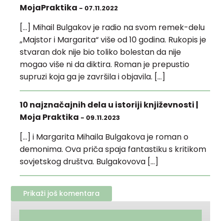
MojaPraktika
- 07.11.2022
[…] Mihail Bulgakov je radio na svom remek-delu
„Majstor i Margarita“ više od 10 godina. Rukopis je
stvaran dok nije bio toliko bolestan da nije
mogao više ni da diktira. Roman je prepustio
supruzi koja ga je završila i objavila. […]
10 najznačajnih dela u istoriji književnosti |
Moja Praktika
- 09.11.2023
[…] i Margarita Mihaila Bulgakova je roman o
demonima. Ova priča spaja fantastiku s kritikom
sovjetskog društva. Bulgakovova […]
Prikaži još komentara