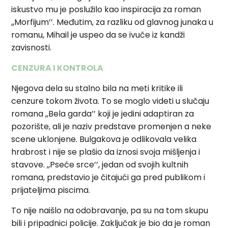
iskustvo mu je poslužilo kao
inspiracija za roman
,,Morfijum’’. Međutim, za razliku od glavnog junaka u
romanu, Mihail je uspeo da se ivuče iz kandži
zavisnosti.
CENZURA I KONTROLA
Njegova dela su stalno bila na meti kritike ili
cenzure tokom
života. To se moglo videti u slučaju
romana ,,Bela garda’’ koji je jedini
adaptiran za
pozorište, ali je naziv predstave promenjen a neke
scene
uklonjene. Bulgakova je odlikovala velika
hrabrost i nije se plašio da iznosi
svoja mišljenja i
stavove. ,,Pseće srce’’, jedan od svojih kultnih
romana, predstavio
je čitajući ga pred publikom i
prijateljima piscima.
To nije naišlo na
odobravanje, pa su na tom skupu
bili i pripadnici policije. Zaključak je bio da
je roman