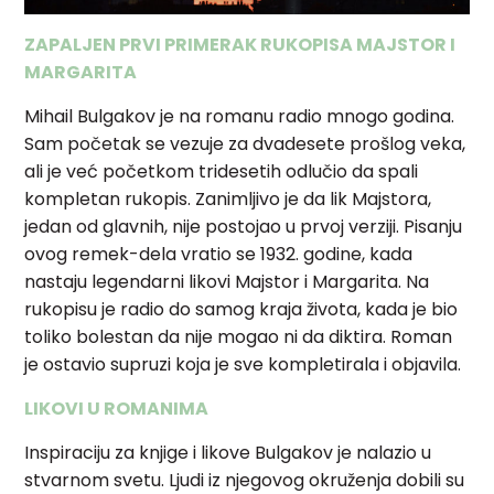
ZAPALJEN PRVI PRIMERAK RUKOPISA MAJSTOR I
MARGARITA
Mihail Bulgakov je na romanu radio mnogo godina.
Sam početak se
vezuje za dvadesete prošlog veka,
ali je već početkom tridesetih odlučio da
spali
kompletan rukopis. Zanimljivo je da lik Majstora,
jedan od glavnih, nije
postojao u prvoj verziji. Pisanju
ovog remek-dela vratio se 1932. godine, kada
nastaju legendarni likovi Majstor i Margarita. Na
rukopisu je radio do samog
kraja života, kada je bio
toliko bolestan da nije mogao ni da diktira. Roman
je
ostavio supruzi koja je sve kompletirala i objavila.
LIKOVI U ROMANIMA
Inspiraciju za knjige i likove Bulgakov je nalazio u
stvarnom svetu.
Ljudi iz njegovog okruženja dobili su