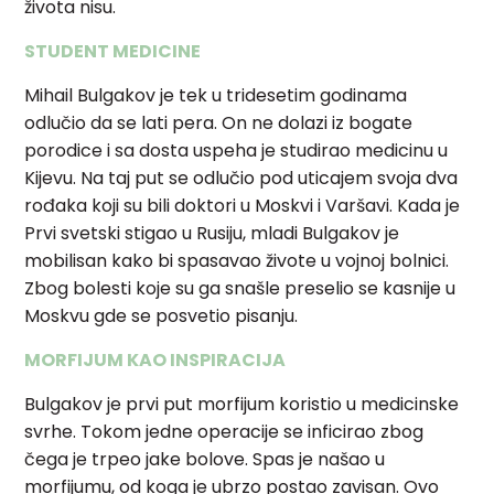
života nisu.
STUDENT MEDICINE
Mihail Bulgakov je tek u tridesetim godinama
odlučio da se lati
pera. On ne dolazi iz bogate
porodice i sa dosta uspeha je studirao medicinu u
Kijevu. Na taj put se odlučio pod uticajem svoja dva
rođaka koji su bili
doktori u Moskvi i Varšavi. Kada je
Prvi svetski stigao u Rusiju, mladi
Bulgakov je
mobilisan kako bi spasavao živote u vojnoj bolnici.
Zbog bolesti
koje su ga snašle preselio se kasnije u
Moskvu gde se posvetio pisanju.
MORFIJUM KAO INSPIRACIJA
Bulgakov je prvi put morfijum koristio u medicinske
svrhe. Tokom
jedne operacije se inficirao zbog
čega je trpeo jake bolove. Spas je našao u
morfijumu, od koga je ubrzo postao zavisan. Ovo