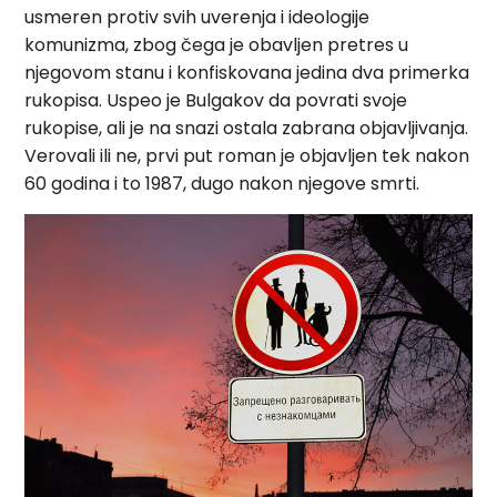
usmeren protiv svih uverenja i ideologije
komunizma, zbog čega je obavljen
pretres u
njegovom stanu i konfiskovana jedina dva primerka
rukopisa. Uspeo je
Bulgakov da povrati svoje
rukopise, ali je na snazi ostala zabrana
objavljivanja.
Verovali ili ne, prvi put roman je objavljen tek nakon
60 godina
i to 1987, dugo nakon njegove smrti.