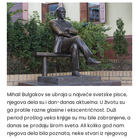
Mihail Bulgakov se ubraja u najveće svetske pisce,
njegova dela su i dan-danas aktuelna. U životu su
ga pratile razne glasine i ekscentričnost. Duži
period prošlog veka knjige su mu bile zabranjene, a
danas se prodaju širom sveta. Ali koliko god nam
njegova dela bila poznata, neke stvari iz njegovog