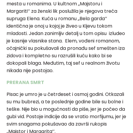
mesta u romanima. U kultnom ,,Majstoru i
Margariti’’ za ženski lik poslužila je njegova treća
supruga Elena. Kuća u
romanu ,,Bela garda’’
identična je onoj u kojoj je živeo u Kijevu tokom
mladosti. Jedan zanimljiv detalj u tom opisu izludeo
je kasnije vlasnike stana.
Elem, vođeni romanom,
očajnički su pokušavali da pronađu sef smešten
iza
zidova i kompletno su razrušili kuću kako bi se
dokopali blaga. Međutim,
taj sef u realnom životu
nikada nije postojao.
PRERANA SMRT
Pisac je umro je u četrdeset i osmoj godini. Otkazali
su mu
bubrezi, a te poslednje godine bile su bolne i
teške. Nije bio u mogućnosti da
piše, jer je počeo da
gubi vid. Postoje indicije da se vratio morfijumu, jer je
svim snagama pokušavao da završi rukopis
,,Majstor i Margarita’’.