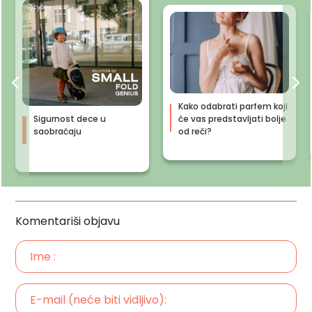
Kako odabrati parfem koji
Sigurnost dece u
će vas predstavljati bolje
saobraćaju
od reči?
Komentariši objavu