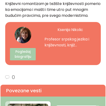
Književni romantizam je težište književnosti pomerio
ka emocijama i mašti i time utro put mnogim
budućim pravcima, pre svega modernistima.
Ksenija Nikolic
Profesor srpskog jezika i
književnosti, knjiž...
Pogledaj
biografiju
0
Povezane vesti