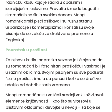
radničku klasu koja je radila u opasnim i
iscrpljujućim uslovima. Provalija između bogatih i
siromašnih se širila svakim danom. Mnogi
romantičarski pisci oslikavali su ružnu stranu
urbanizacije i komercijalizma i koristili su svoje
pisanje da se zalažu za društvene promene u
Engleskoj.
Povratak u prošlost
Za njihovu kritiku napretka vezana je i činjenica da
su romantičari bili fascinirani prošlošću i vaskrsali je
u raznim oblicima. Svojim pisanjem su sve podsetili
šta je prošlost imala da ponudi i koliko se društvo
udaljilo od dobrih starih vremena.
Mnogi romantičari su veličali srednji vek i oživljavali
elemente književnosti – kao što su vitezovi u
blistavim oklopima i devojke u nevolji – za koje se