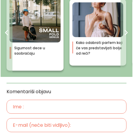
Kako odabrati parfem koji
Sigurnost dece u
će vas predstavljati bolje
saobraćaju
od reči?
Komentariši objavu