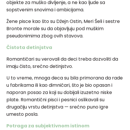
objekte za muško divljenje, a ne kao ljude sa
sopstvenim snovima i ambicijama.
Žene pisce kao što su Džejn Ostin, Meri Šeli i sestre
Bronte morale su da objavljuju pod muškim
pseudonimima zbog ovih stavova.
Čistota detinjstva
Romantičari su verovali da deci treba dozvoliti da
imaju čisto, srećno detinjstvo.
U to vreme, mnoga deca su bila primorana da rade
u fabrikama ili kao dimničari, što je bio opasan i
naporan posao za koji su dobijali izuzetno niske
plate. Romantični pisci i pesnici oslikavali su
drugačiju vrstu detinjstva — srećno puno igre
umesto posla.
Potraga za subjektivnom istinom