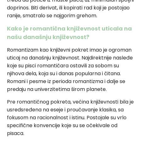
doprinos. Biti derivat, ili kopirati rad koji je postojao
ranije, smatralo se najgorim grehom.
Kako je romantična književnost uticala na
našu današnju književnost?
Romantizam kao književni pokret imao je ogroman
uticaj na današnju književnost. Najdirektnije nasleđe
koje su pisci romantičara ostavili za sobom su
njihova dela, koja su i danas popularna i čitana.
Romani i pesme iz perioda romantizma i dalje se
predaju na univerzitetima širom planete.
Pre romantičnog pokreta, većina književnosti bila je
usredsređena na eseje i proučavanje klasika, sa
fokusom na racionalnost i istinu. Postojale su vrlo
specifične konvencije koje su se očekivale od
pisaca.