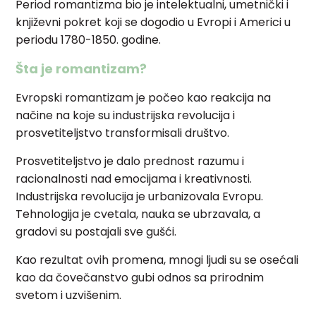
Period romantizma bio je intelektualni, umetnički i
književni pokret koji se dogodio u Evropi i Americi u
periodu 1780-1850. godine.
Šta je romantizam?
Evropski romantizam je počeo kao reakcija na
načine na koje su industrijska revolucija i
prosvetiteljstvo transformisali društvo.
Prosvetiteljstvo je dalo prednost razumu i
racionalnosti nad emocijama i kreativnosti.
Industrijska revolucija je urbanizovala Evropu.
Tehnologija je cvetala, nauka se ubrzavala, a
gradovi su postajali sve gušći.
Kao rezultat ovih promena, mnogi ljudi su se osećali
kao da čovečanstvo gubi odnos sa prirodnim
svetom i uzvišenim.