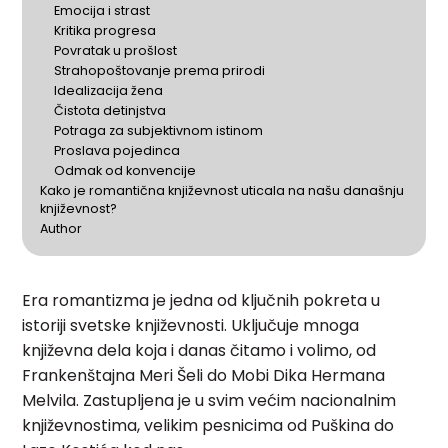
Emocija i strast
Kritika progresa
Povratak u prošlost
Strahopoštovanje prema prirodi
Idealizacija žena
Čistota detinjstva
Potraga za subjektivnom istinom
Proslava pojedinca
Odmak od konvencije
Kako je romantična književnost uticala na našu današnju
književnost?
Author
Era romantizma je jedna od ključnih pokreta u
istoriji svetske književnosti. Uključuje mnoga
književna dela koja i danas čitamo i volimo, od
Frankenštajna Meri Šeli do Mobi Dika Hermana
Melvila. Zastupljena je u svim većim nacionalnim
književnostima, velikim pesnicima od Puškina do