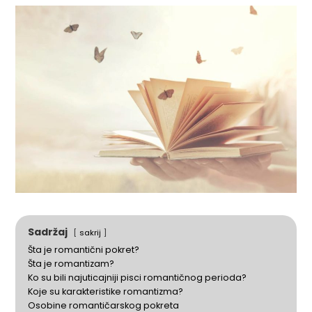
Sadržaj
sakrij
Šta je romantični pokret?
Šta je romantizam?
Ko su bili najuticajniji pisci romantičnog perioda?
Koje su karakteristike romantizma?
Osobine romantičarskog pokreta