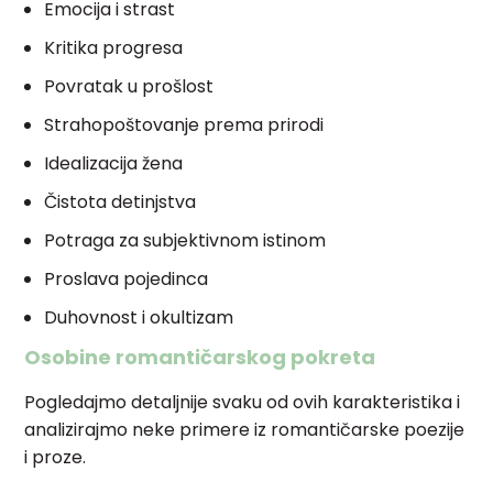
Emocija i strast
Kritika progresa
Povratak u prošlost
Strahopoštovanje prema prirodi
Idealizacija žena
Čistota detinjstva
Potraga za subjektivnom istinom
Proslava pojedinca
Duhovnost i okultizam
Osobine romantičarskog pokreta
Pogledajmo detaljnije svaku od ovih karakteristika i
analizirajmo neke primere iz romantičarske poezije
i proze.