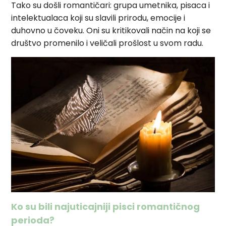
Tako su došli romantičari: grupa umetnika, pisaca i
intelektualaca koji su slavili prirodu, emocije i
duhovno u čoveku. Oni su kritikovali način na koji se
društvo promenilo i veličali prošlost u svom radu.
Ko su bili najuticajniji pisci romantičnog
perioda?