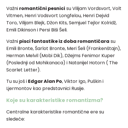
Važni
romantični pesnici
su Vilijam Vordsvort, Volt
Vitmen, Henri Vodsvort Longfelou, Henri Dejvid
Toro, Vilijam Blejk, Džon Kits, Semjuel Tejlor Kolridž,
Emili Dikinson i Persi Biši Šeli.
Važni
pisci fantastike iz doba romantičara
su
Emili Bronte, Šarlot Bronte, Meri Šeli (Frankenštajn),
Herman Melvil (Mobi Dik), Džejms Fenimor Kuper
(Poslednji od Mohikanaca) i Natanijel Hotorn ( The
Scarlet Letter).
Tu su još i
Edgar Alan Po
, Viktor Igo, Puškin i
Ljermontov kao predstavnici Rusije.
Koje su karakteristike romantizma?
Centralne karakteristike romantične ere su
sledeće: