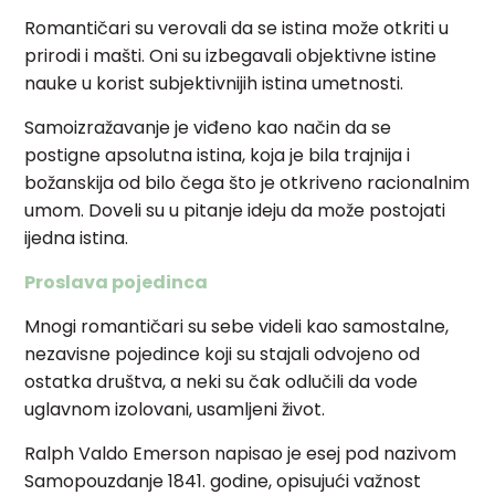
Romantičari su verovali da se istina može otkriti u
prirodi i mašti. Oni su izbegavali objektivne istine
nauke u korist subjektivnijih istina umetnosti.
Samoizražavanje je viđeno kao način da se
postigne apsolutna istina, koja je bila trajnija i
božanskija od bilo čega što je otkriveno racionalnim
umom. Doveli su u pitanje ideju da može postojati
ijedna istina.
Proslava pojedinca
Mnogi romantičari su sebe videli kao samostalne,
nezavisne pojedince koji su stajali odvojeno od
ostatka društva, a neki su čak odlučili da vode
uglavnom izolovani, usamljeni život.
Ralph Valdo Emerson napisao je esej pod nazivom
Samopouzdanje 1841. godine, opisujući važnost