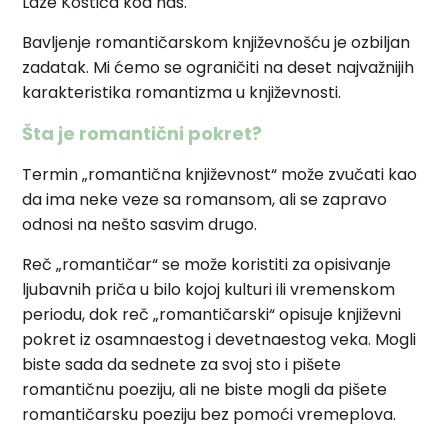
Laze Kostića kod nas.
Bavljenje romantičarskom književnošću je ozbiljan
zadatak. Mi ćemo se ograničiti na deset najvažnijih
karakteristika romantizma u književnosti.
Šta je romantični pokret?
Termin „romantična književnost“ može zvučati kao
da ima neke veze sa romansom, ali se zapravo
odnosi na nešto sasvim drugo.
Reč „romantičar“ se može koristiti za opisivanje
ljubavnih priča u bilo kojoj kulturi ili vremenskom
periodu, dok reč „romantičarski“ opisuje književni
pokret iz osamnaestog i devetnaestog veka. Mogli
biste sada da sednete za svoj sto i pišete
romantičnu poeziju, ali ne biste mogli da pišete
romantičarsku poeziju bez pomoći vremeplova.