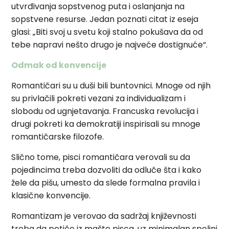
utvrđivanja sopstvenog puta i oslanjanja na
sopstvene resurse. Jedan poznati citat iz eseja
glasi: „Biti svoj u svetu koji stalno pokušava da od
tebe napravi nešto drugo je najveće dostignuće“.
Odmak od konvencije
Romantičari su u duši bili buntovnici. Mnoge od njih
su privlačili pokreti vezani za individualizam i
slobodu od ugnjetavanja. Francuska revolucija i
drugi pokreti ka demokratiji inspirisali su mnoge
romantičarske filozofe.
Slično tome, pisci romantičara verovali su da
pojedincima treba dozvoliti da odluče šta i kako
žele da pišu, umesto da slede formalna pravila i
klasične konvencije.
Romantizam je verovao da sadržaj književnosti
treba da potiče iz mašte pisca, uz minimalan spoljni