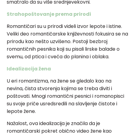
smatralo da su više srednjevekovni.
Strahopoštovanje prema prirodi
Romantičari su u prirodi videli izvor lepote i istine.
Veliki deo romantičarske književnosti fokusira se na
prirodu kao nešto uzvišeno. Postoji bezbroj
romantičnih pesnika koji su pisali lirske balade o
svemu, od ptica i cveća do planina i oblaka.
Idealizacija žena
U eri romantizma, na žene se gledalo kao na
nevina, čista stvorenja kojima se treba diviti i
poštovati. Mnogi romantični pesnici i romanopisci
su svoje priče usredsredili na slavljenje čistote i
lepote žene.
Nažalost, ova idealizacija je značila da je
romantičarski pokret obično video žene kao