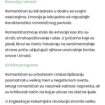
Emocija i strast
Romantičari su bili duboko u dodiru sa svojim
osećanjima. Emocija je bila jedna od najvažnijih
karakteristika romantičnog perioda.
Romantičarima je stalo do emocija kao što su
strah, strahopoštovanje i užas. U pričama koje su
pisali, likovi se često fokusiraju na sentimentalnije
strane priče, uključujući njihove unutrašnje borbe,
snove i strasti.
Kritika progresa
Romantičari su urbanizam i industrijalizaciju
posmatrali u velikoj meri u negativnom svetlu.
Mnogi romantičari su razumeli važnost napretka, ali
su kritikovali način na koji je uticao na obične ljude.
U Engleskoj je industrijska revolucija stvorila veliku