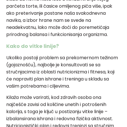
parčeta torte, ili časice omiljenog pića više, ipak
ako preterivanje postane naša svakodnevna
navika, a izbor hrane nam se svede na
neadekvatnu, lako može doći do poremetićaja
prirodnog balansa i funkcionisanja organizma.
Kako do vitke linije?
Ukoliko postoji problem sa prekomernom težinom
(gojaznošću), najbolje je konsultovati se sa
stručnjacima iz oblasti nutricionizma i fitnesa, koji
će napraviti plan ishrane i treninga u skladu sa
vašim potrebama i ciljevima.
Kilaža može varirati, kod zdravih osoba ona
najčešće zavisi od količine unetih i potrošenih
kalorija, s toga je ključ u postizanju vitke linije –
izbalansirana ishrana i redovna fizička aktivnost.
Nutricionistički plan i redovni treninzi sa stručnim