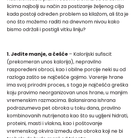
licima najbolji su način za postizanje željenog cilja
kada postoji određen problem sa kilažom, ali šta je
ono što možemo raditi na dnevnom nivou kako
bismo održali i postigli vitku liniju?
1. Jedite manje, a češće
– Kalorijski sufiscit
(prekomeran unos kalorija), nepravilno
raspoređeni obroci, kao i obilne porcije neki su od
razloga zašto se najčešće gojimo. Varenje hrane
ima svoj prirodni proces, s toga je najčešća greška
koju pravimo neorganizovan unos hrane, u manjim
vremenskim razmacima. Balansirana ishrana
podrazumeva pet obroka u toku dana, pravilno
kombinovanih nutrijenata kao što su ugljeni hidrati,
proteini, masti i vlakna, kao i poštovanje
vremenskog okvira između dva obroka koji ne bi