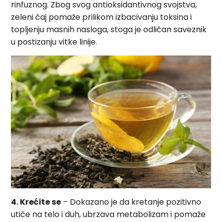
rinfuznog. Zbog svog antioksidantivnog svojstva,
zeleni čaj pomaže prilikom izbacivanju toksina i
topljenju masnih nasloga, stoga je odličan saveznik
u postizanju vitke linije.
4. Krećite se
– Dokazano je da kretanje pozitivno
utiče na telo i duh, ubrzava metabolizam i pomaže