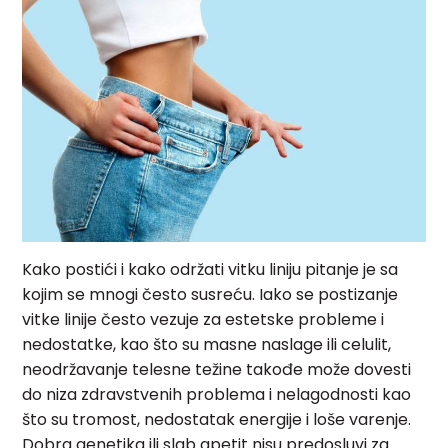
Kako postići i kako održati vitku liniju pitanje je sa
kojim se mnogi često susreću. Iako se postizanje
vitke linije često vezuje za estetske probleme i
nedostatke, kao što su masne naslage ili celulit,
neodržavanje telesne težine takođe može dovesti
do niza zdravstvenih problema i nelagodnosti kao
što su tromost, nedostatak energije i loše varenje.
Dobra genetika ili slab apetit nisu predosluvi za