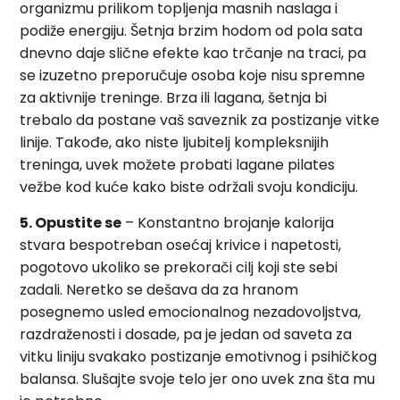
organizmu prilikom topljenja masnih naslaga i
podiže energiju. Šetnja brzim hodom od pola sata
dnevno daje slične efekte kao trčanje na traci, pa
se izuzetno preporučuje osoba koje nisu spremne
za aktivnije treninge. Brza ili lagana, šetnja bi
trebalo da postane vaš saveznik za postizanje vitke
linije. Takođe, ako niste ljubitelj kompleksnijih
treninga, uvek možete probati lagane pilates
vežbe kod kuće kako biste održali svoju kondiciju.
5. Opustite se
– Konstantno brojanje kalorija
stvara bespotreban osećaj krivice i napetosti,
pogotovo ukoliko se prekorači cilj koji ste sebi
zadali. Neretko se dešava da za hranom
posegnemo usled emocionalnog nezadovoljstva,
razdraženosti i dosade, pa je jedan od saveta za
vitku liniju svakako postizanje emotivnog i psihičkog
balansa. Slušajte svoje telo jer ono uvek zna šta mu