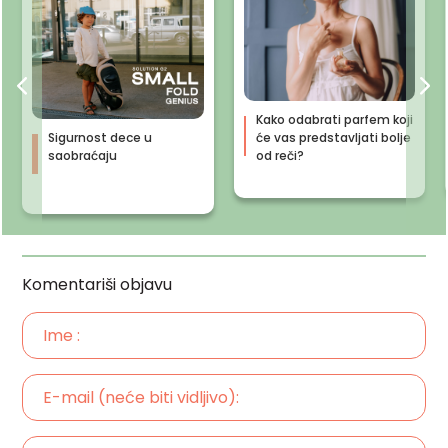
Kako odabrati parfem koji
Sigurnost dece u
će vas predstavljati bolje
saobraćaju
od reči?
Komentariši objavu