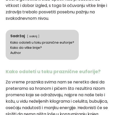
vitkost i dobar izgled, s toga bi očuvanju vitke linije i
zdravlja trebalo posvetiti posebnu pažnju na
svakodnevnom nivou.
Sadržaj
sakrij
Kako odoleti u toku praznične euforije?
Kako do vitke linije?
Author
Kako odoleti u toku praznične euforije?
Za vreme praznika svima nam se neretko desi da
preteramo sa hranom i pićem što rezultira nizom
promena koje se odražavaju, najpre na naše telo i
kožu, u vidu neželjenih kilograma i celulita, bubuljica,
osećaju nadutosti i manjku energije. Hedonisti će se
složiti da nema ništa loše u konzumiranju kojeg