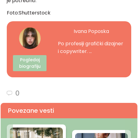
je potrebno.
Foto:Shutterstock
Ivana Poposka
Po profesiji grafički dizajner
i copywriter. ...
Pogledaj
biografiju
0
Povezane vesti