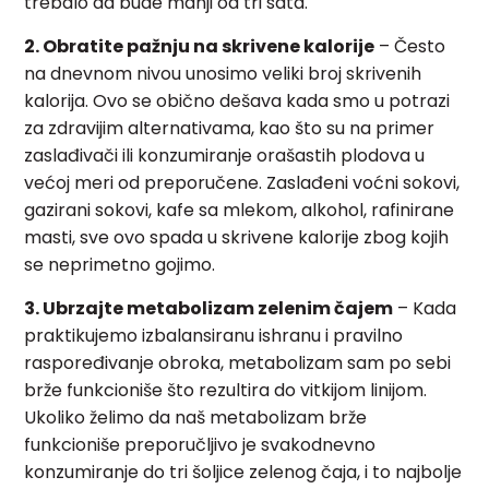
trebalo da bude manji od tri sata.
2. Obratite pažnju na skrivene kalorije
– Često
na dnevnom nivou unosimo veliki broj skrivenih
kalorija. Ovo se obično dešava kada smo u potrazi
za zdravijim alternativama, kao što su na primer
zaslađivači ili konzumiranje orašastih plodova u
većoj meri od preporučene. Zaslađeni voćni sokovi,
gazirani sokovi, kafe sa mlekom, alkohol, rafinirane
masti, sve ovo spada u skrivene kalorije zbog kojih
se neprimetno gojimo.
3. Ubrzajte metabolizam zelenim čajem
– Kada
praktikujemo izbalansiranu ishranu i pravilno
raspoređivanje obroka, metabolizam sam po sebi
brže funkcioniše što rezultira do vitkijom linijom.
Ukoliko želimo da naš metabolizam brže
funkcioniše preporučljivo je svakodnevno
konzumiranje do tri šoljice zelenog čaja, i to najbolje