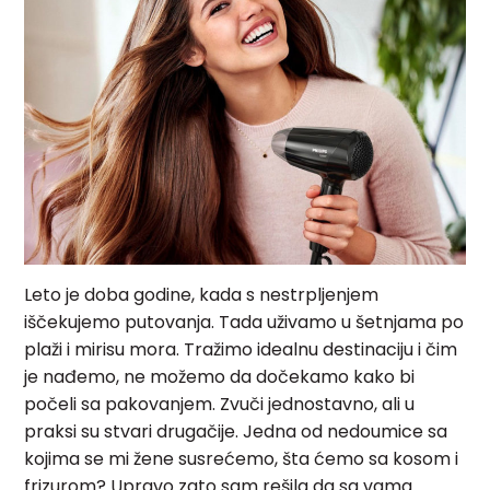
Leto je doba godine, kada s nestrpljenjem
iščekujemo putovanja. Tada uživamo u šetnjama po
plaži i mirisu mora. Tražimo idealnu destinaciju i čim
je nađemo, ne možemo da dočekamo kako bi
počeli sa pakovanjem. Zvuči jednostavno, ali u
praksi su stvari drugačije. Jedna od nedoumice sa
kojima se mi žene susrećemo, šta ćemo sa kosom i
frizurom? Upravo zato sam rešila da sa vama