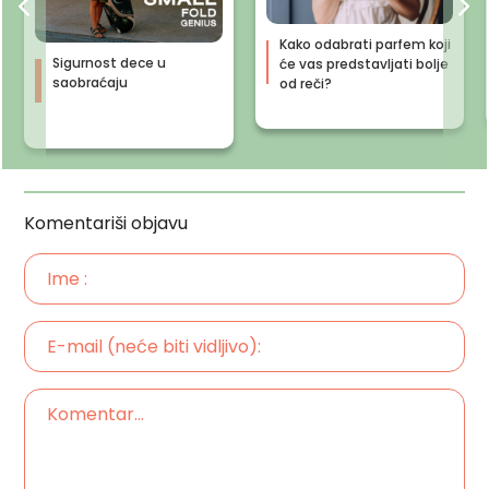
Kako odabrati parfem koji
Sigurnost dece u
će vas predstavljati bolje
saobraćaju
od reči?
Komentariši objavu