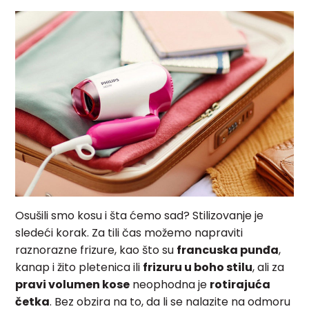
Osušili smo kosu i šta ćemo sad? Stilizovanje je
sledeći korak. Za tili čas možemo napraviti
raznorazne frizure, kao što su
francuska punđa
,
kanap i žito pletenica ili
frizuru u boho stilu
, ali za
pravi volumen kose
neophodna je
rotirajuća
četka
. Bez obzira na to, da li se nalazite na odmoru