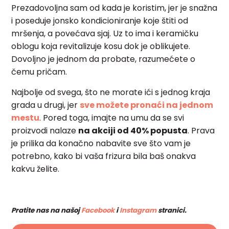
Prezadovoljna sam od kada je koristim, jer je snažna
i poseduje jonsko kondicioniranje koje štiti od
mršenja, a povećava sjaj. Uz to ima i keramičku
oblogu koja revitalizuje kosu dok je oblikujete.
Dovoljno je jednom da probate, razumećete o
čemu pričam.
Najbolje od svega, što ne morate ići s jednog kraja
grada u drugi, jer
sve možete pronaći na jednom
mestu
. Pored toga, imajte na umu da se svi
proizvodi nalaze
na akciji od 40% popusta
. Prava
je prilika da konačno nabavite sve što vam je
potrebno, kako bi vaša frizura bila baš onakva
kakvu želite.
Pratite nas na našoj
Facebook
i
Instagram
stranici.