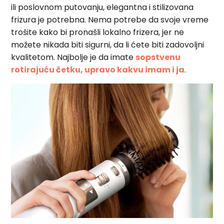
ili poslovnom putovanju, elegantna i stilizovana
frizura je potrebna. Nema potrebe da svoje vreme
trošite kako bi pronašli lokalno frizera, jer ne
možete nikada biti sigurni, da li ćete biti zadovoljni
kvalitetom. Najbolje je da imate
sopstvenu
rotirajuću četku, upravo kakvu imam i ja
.