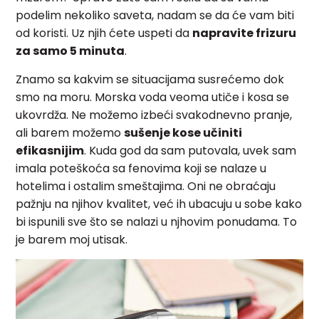
podelim nekoliko saveta, nadam se da će vam biti
od koristi. Uz njih ćete uspeti da
napravite frizuru
za samo 5 minuta
.
Znamo sa kakvim se situacijama susrećemo dok
smo na moru. Morska voda veoma utiče i kosa se
ukovrdža. Ne možemo izbeći svakodnevno pranje,
ali barem možemo
sušenje kose učiniti
efikasnijim
. Kuda god da sam putovala, uvek sam
imala poteškoća sa fenovima koji se nalaze u
hotelima i ostalim smeštajima. Oni ne obraćaju
pažnju na njihov kvalitet, već ih ubacuju u sobe kako
bi ispunili sve što se nalazi u njhovim ponudama. To
je barem moj utisak.