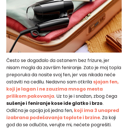
Često se događalo da ostanem bez frizure, jer
nisam mogla da završim feniranje. Zato je moj topla
preporuka da nosite svoj fen, jer vas nikada neće
ostaviti na cedilu. Nedavno sam otkrila
sjajan fen,
koji je lagan i ne zauzima mnogo mesta
prilikom pakovanja
. Uz to je i snažan, zbog čega
sušenje i feniranje kose ide glatko i brzo
.
Odlična je opcija još jedna fen,
koji ima 3 unapred
izabrana podešavanja toplote i brzine
. Za koji
god da se odlučite, verujte mi, nećete pogrešiti.