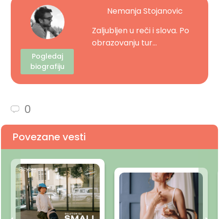
Nemanja Stojanovic
Zaljubljen u reči i slova. Po
obrazovanju tur...
Pogledaj
biografiju
0
Povezane vesti