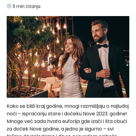
5
min čitanja
Kako se bliži kraj godine, mnogi razmišljaju o najluđoj
noći – ispraćanju stare i dočeku Nove 2023. godine!
Mnoge već sada hvata euforija gde izaći i šta obući
za doček Nove godine, a jedno je sigurno – svi