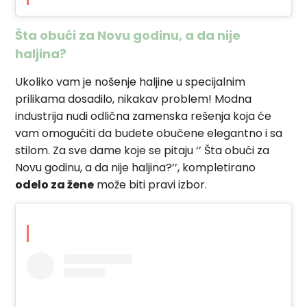
Šta obući za Novu godinu, a da nije
haljina?
Ukoliko vam je nošenje haljine u specijalnim
prilikama dosadilo, nikakav problem! Modna
industrija nudi odlična zamenska rešenja koja će
vam omogućiti da budete obučene elegantno i sa
stilom. Za sve dame koje se pitaju ‘’ Šta obući za
Novu godinu, a da nije haljina?’’, kompletirano
odelo za žene
može biti pravi izbor.