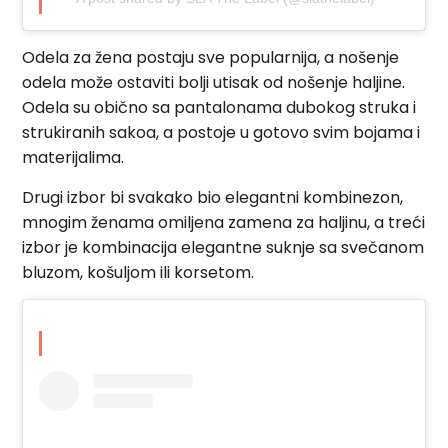
Odela za žena postaju sve popularnija, a nošenje
odela može ostaviti bolji utisak od nošenje haljine.
Odela su obično sa pantalonama dubokog struka i
strukiranih sakoa, a postoje u gotovo svim bojama i
materijalima.
Drugi izbor bi svakako bio elegantni kombinezon,
mnogim ženama omiljena zamena za haljinu, a treći
izbor je kombinacija elegantne suknje sa svečanom
bluzom, košuljom ili korsetom.