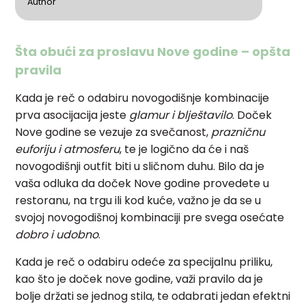
Author
Šta obući za proslavu Nove godine – opšta
pravila
Kada je reč o odabiru novogodišnje kombinacije
prva asocijacija jeste
glamur i blještavilo
. Doček
Nove godine se vezuje za svečanost,
prazničnu
euforiju i atmosferu
, te je logično da će i naš
novogodišnji outfit biti u sličnom duhu. Bilo da je
vaša odluka da doček Nove godine provedete u
restoranu, na trgu ili kod kuće, važno je da se u
svojoj novogodišnoj kombinaciji pre svega osećate
dobro i udobno
.
Kada je reč o odabiru odeće za specijalnu priliku,
kao što je doček nove godine, važi pravilo da je
bolje držati se jednog stila, te odabrati jedan efektni