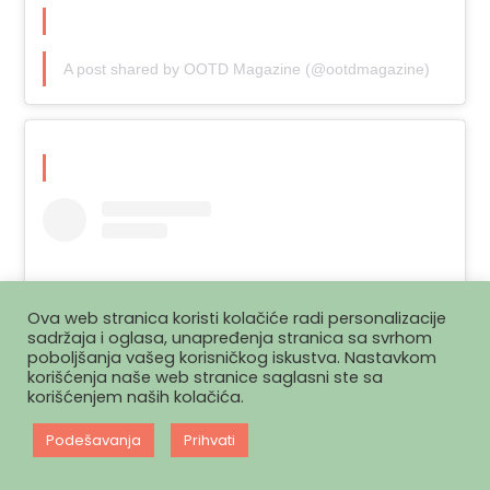
A post shared by OOTD Magazine (@ootdmagazine)
Ova web stranica koristi kolačiće radi personalizacije
sadržaja i oglasa, unapređenja stranica sa svrhom
poboljšanja vašeg korisničkog iskustva. Nastavkom
korišćenja naše web stranice saglasni ste sa
korišćenjem naših kolačića.
Podešavanja
Prihvati
View this post on Instagram