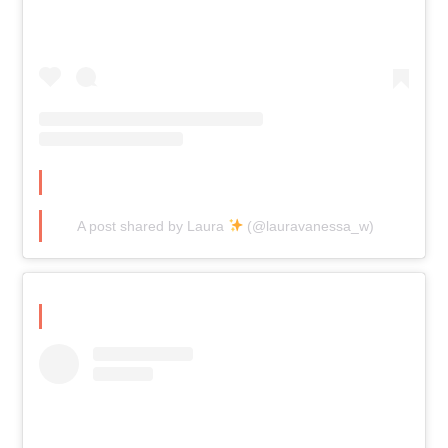
A post shared by Laura
(@lauravanessa_w)