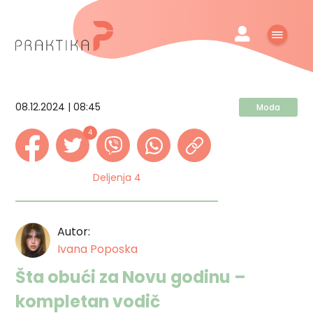
08.12.2024 | 08:45
Moda
4
Deljenja 4
Autor:
Ivana Poposka
Šta obući za Novu godinu –
kompletan vodič