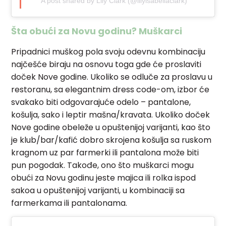
A post shared by Lily Clark (@lilyisabellaclark)
Šta obući za Novu godinu? Muškarci
Pripadnici muškog pola svoju odevnu kombinaciju
najčešće biraju na osnovu toga gde će proslaviti
doček Nove godine. Ukoliko se odluče za proslavu u
restoranu, sa elegantnim dress code-om, izbor će
svakako biti odgovarajuće odelo – pantalone,
košulja, sako i leptir mašna/kravata. Ukoliko doček
Nove godine obeleže u opuštenijoj varijanti, kao što
je klub/bar/kafić dobro skrojena košulja sa ruskom
kragnom uz par farmerki ili pantalona može biti
pun pogodak. Takođe, ono što muškarci mogu
obući za Novu godinu jeste majica ili rolka ispod
sakoa u opuštenijoj varijanti, u kombinaciji sa
farmerkama ili pantalonama.