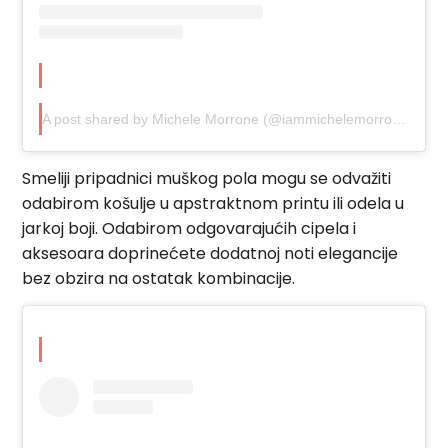
A post shared by Michele Morrone (@iammichelemorroneofficial)
Smeliji pripadnici muškog pola mogu se odvažiti
odabirom košulje u apstraktnom printu ili odela u
jarkoj boji. Odabirom odgovarajućih cipela i
aksesoara doprinećete dodatnoj noti elegancije
bez obzira na ostatak kombinacije.