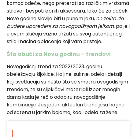
komad odeće, nego preterati sa različitim vrstama
stilova i bespotrebnih aksesoara. Iako će za doček
Nove godine slavlje biti u punom jeku,
ne želite da
budete upoređeni sa novogodišnjom jelkom
, pa je i
u ovom slučaju važno držati se svog autentičnog
stila i načina oblačenja koji vam pristaje.
Šta obući za Novu godinu – trendovi
Novogodišnji trend za 2022/2023. godinu
obeležavaju šljokice. Haljine, suknje, odela i detalji
koji svetlucaju su nešto što se smatra ovogodišnjim
trendom, te su šljokičavi materijali izbor mnogih
dama kada je reč o odabiru novogodišnje
kombinacije. Još jedan aktuelan trend jesu haljine
od satena u jarkim bojama, kao i odela za žene.