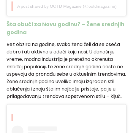
A post shared by OOTD Magazine (@ootdmagazine)
Šta obući za Novu godinu? – Žene srednjih
godina
Bez obzira na godine, svaka žena želi da se oseća
dobro i atraktivno u odeći koju nosi. U današnje
vreme, modna industrija je pretežno okrenuta
mlađoj populaciji, te žene srednjih godina često ne
uspevaju da pronađu sebe u aktuelnim trendovima.
Žene srednjih godina uveliko imaju izgrađen stil
oblačenja i znaju šta im najbolje pristaje, pa je u
prilagođavanju trendova sopstvenom stilu – ključ.