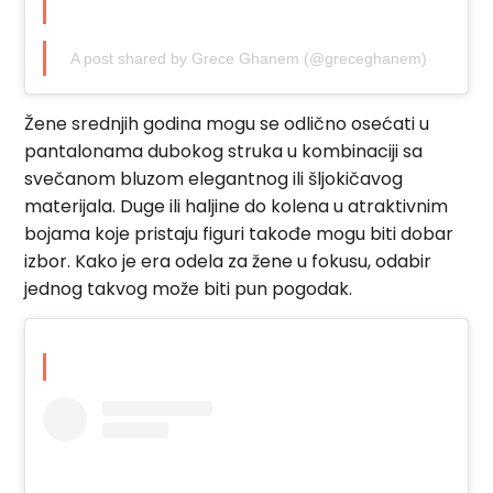
A post shared by Grece Ghanem (@greceghanem)
Žene srednjih godina mogu se odlično osećati u
pantalonama dubokog struka u kombinaciji sa
svečanom bluzom elegantnog ili šljokičavog
materijala. Duge ili haljine do kolena u atraktivnim
bojama koje pristaju figuri takođe mogu biti dobar
izbor. Kako je era odela za žene u fokusu, odabir
jednog takvog može biti pun pogodak.