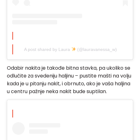
A post shared by Laura
(@lauravanessa_w)
Odabir nakita je takođe bitna stavka, pa ukoliko se
odlučite za svedeniju haljinu – pustite mašti na volju
kada je u pitanju nakit, i obrnuto, ako je vaša haljina
u centru pažnje neka nakit bude suptilan.