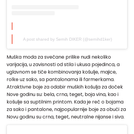
A post shared by Semih DIKER (@semihd1ker)
Muška moda za svečane prilike nudi nekoliko
varijacija, u zavisnosti od stila i ukusa pojedinca, a
uglavnom se tiče kombinovanja košulje, majice,
rolke uz sako, sa pantalonama ili farmerkama.
Atraktivne boje za odabir muških košulja za doček
Nove godinu su: bela, crna, teget, boja vina, kao i
košulje sa suptilnim printom. Kada je reč o bojama
za sako i pantalone, najpopularnije boje za obući za
Novu godinu su crna, teget, neutralne nijanse i siva.