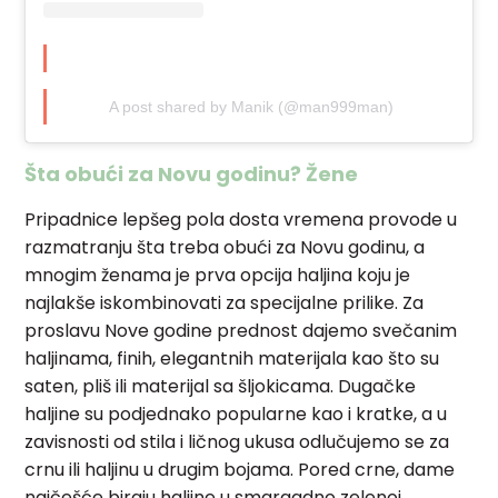
A post shared by Manik (@man999man)
Šta obući za Novu godinu? Žene
Pripadnice lepšeg pola dosta vremena provode u
razmatranju šta treba obući za Novu godinu, a
mnogim ženama je prva opcija haljina koju je
najlakše iskombinovati za specijalne prilike. Za
proslavu Nove godine prednost dajemo svečanim
haljinama, finih, elegantnih materijala kao što su
saten, pliš ili materijal sa šljokicama. Dugačke
haljine su podjednako popularne kao i kratke, a u
zavisnosti od stila i ličnog ukusa odlučujemo se za
crnu ili haljinu u drugim bojama. Pored crne, dame
najčešće biraju haljine u smaragdno zelenoj,