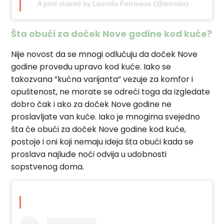
A post shared by Leonida Ferrarese (@leonida)
Šta obući za doček Nove godine kod kuće?
Nije novost da se mnogi odlučuju da doček Nove
godine provedu upravo kod kuće. Iako se
takozvana ”kućna varijanta” vezuje za komfor i
opuštenost, ne morate se odreći toga da izgledate
dobro čak i ako za doček Nove godine ne
proslavljate van kuće. Iako je mnogima svejedno
šta će obući za doček Nove godine kod kuće,
postoje i oni koji nemaju ideja šta obući kada se
proslava najluđe noći odvija u udobnosti
sopstvenog doma.