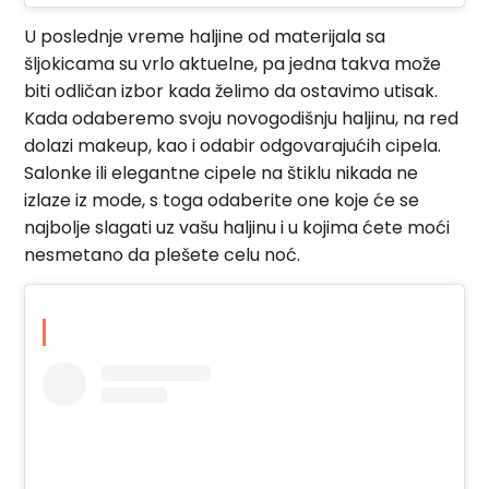
U poslednje vreme haljine od materijala sa
šljokicama su vrlo aktuelne, pa jedna takva može
biti odličan izbor kada želimo da ostavimo utisak.
Kada odaberemo svoju novogodišnju haljinu, na red
dolazi makeup, kao i odabir odgovarajućih cipela.
Salonke ili elegantne cipele na štiklu nikada ne
izlaze iz mode, s toga odaberite one koje će se
najbolje slagati uz vašu haljinu i u kojima ćete moći
nesmetano da plešete celu noć.