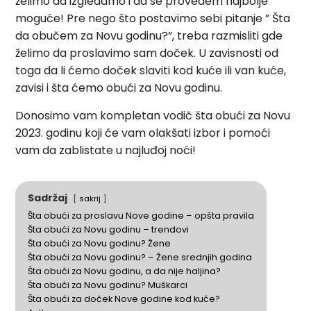
želimo da izgledamo i da se provedem najbolje
moguće! Pre nego što postavimo sebi pitanje ” Šta
da obučem za Novu godinu?”, treba razmisliti gde
želimo da proslavimo sam doček. U zavisnosti od
toga da li ćemo doček slaviti kod kuće ili van kuće,
zavisi i šta ćemo obući za Novu godinu.
Donosimo vam kompletan vodič šta obući za Novu
2023. godinu koji će vam olakšati izbor i pomoći
vam da zablistate u najluđoj noći!
Sadržaj
sakrij
Šta obući za proslavu Nove godine – opšta pravila
Šta obući za Novu godinu – trendovi
Šta obući za Novu godinu? Žene
Šta obući za Novu godinu? – Žene srednjih godina
Šta obući za Novu godinu, a da nije haljina?
Šta obući za Novu godinu? Muškarci
Šta obući za doček Nove godine kod kuće?