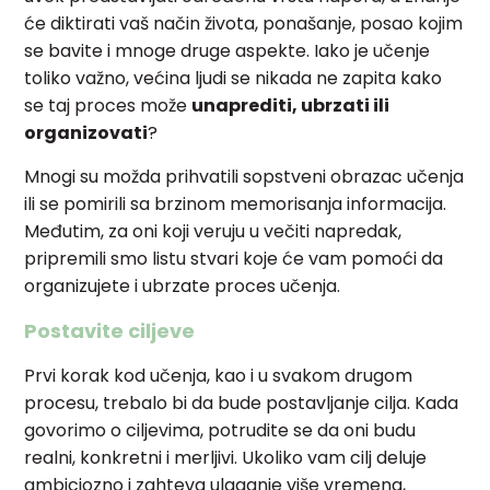
će diktirati vaš način života, ponašanje, posao kojim
se bavite i mnoge druge aspekte. Iako je učenje
toliko važno, većina ljudi se nikada ne zapita kako
se taj proces može
unaprediti, ubrzati ili
organizovati
?
Mnogi su možda prihvatili sopstveni obrazac učenja
ili se pomirili sa brzinom memorisanja informacija.
Međutim, za oni koji veruju u večiti napredak,
pripremili smo listu stvari koje će vam pomoći da
organizujete i ubrzate proces učenja.
Postavite ciljeve
Prvi korak kod učenja, kao i u svakom drugom
procesu, trebalo bi da bude postavljanje cilja. Kada
govorimo o ciljevima, potrudite se da oni budu
realni, konkretni i merljivi. Ukoliko vam cilj deluje
ambiciozno i zahteva ulaganje više vremena,