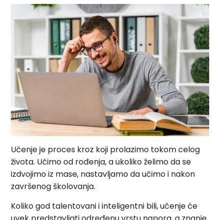
Učenje je proces kroz koji prolazimo tokom celog
života. Učimo od rođenja, a ukoliko želimo da se
izdvojimo iz mase, nastavljamo da učimo i nakon
završenog školovanja.
Koliko god talentovani i inteligentni bili, učenje će
uvek predstavljati određenu vrstu napora, a znanje