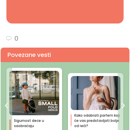
0
Povezane vesti
Kako odabrati parfem koji
Sigurnost dece u
će vas predstavljati bolje
saobraćaju
od reči?