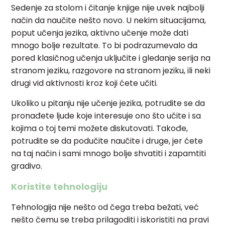
Sedenje za stolom i čitanje knjige nije uvek najbolji
način da naučite nešto novo. U nekim situacijama,
poput učenja jezika, aktivno učenje može dati
mnogo bolje rezultate. To bi podrazumevalo da
pored klasičnog učenja uključite i gledanje serija na
stranom jeziku, razgovore na stranom jeziku, ili neki
drugi vid aktivnosti kroz koji ćete učiti.
Ukoliko u pitanju nije učenje jezika, potrudite se da
pronađete ljude koje interesuje ono što učite i sa
kojima o toj temi možete diskutovati. Takođe,
potrudite se da podučite naučite i druge, jer ćete
na taj način i sami mnogo bolje shvatiti i zapamtiti
gradivo.
Koristite tehnologiju
Tehnologija nije nešto od čega treba bežati, već
nešto čemu se treba prilagoditi i iskoristiti na pravi