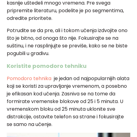
kasnije uštedeli mnogo vremena. Pre svega
pripremite literaturu, podelite je po segmentima,
odredite prioritete.
Potrudite se da pre, ali i tokom učenja izdvojite ono
što je bitno, od onoga što nije. Fokusirajte se na
suštinu, i ne rasplinjujte se previše, kako se ne biste
pogubili u gradivu.
Koristite pomodoro tehniku
Pomodoro tehnika
je jedan od najpopularnijih alata
koji se koristi za upravljanje vremenom, a posebno
je efikasan kod učenja. Zasniva se na tome da
formirate vremenske blokove od 25 i 5 minuta. U
vremenskom bloku od 25 minuta uklonite sve
distrakcije, ostavite telefon sa strane i fokusirajte
se samo na učenje.