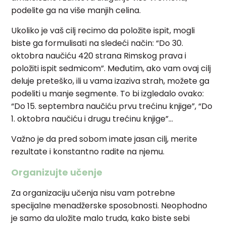
podelite ga na više manjih celina.
Ukoliko je vaš cilj recimo da položite ispit, mogli
biste ga formulisati na sledeći način: “Do 30.
oktobra naučiću 420 strana Rimskog prava i
položiti ispit sedmicom”. Međutim, ako vam ovaj cilj
deluje preteško, ili u vama izaziva strah, možete ga
podeliti u manje segmente. To bi izgledalo ovako:
“Do 15. septembra naučiću prvu trećinu knjige”, “Do
1. oktobra naučiću i drugu trećinu knjige”…
Važno je da pred sobom imate jasan cilj, merite
rezultate i konstantno radite na njemu.
Organizujte učenje
Za organizaciju učenja nisu vam potrebne
specijalne menadžerske sposobnosti. Neophodno
je samo da uložite malo truda, kako biste sebi