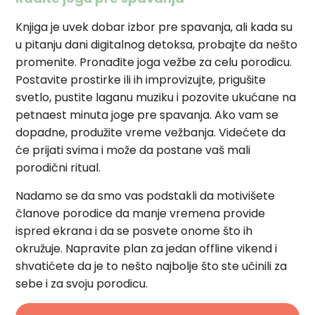
Knjiga je uvek dobar izbor pre spavanja, ali kada su
u pitanju dani digitalnog detoksa, probajte da nešto
promenite. Pronađite joga vežbe za celu porodicu.
Postavite prostirke ili ih improvizujte, prigušite
svetlo, pustite laganu muziku i pozovite ukućane na
petnaest minuta joge pre spavanja. Ako vam se
dopadne, produžite vreme vežbanja. Videćete da
će prijati svima i može da postane vaš mali
porodični ritual.
Nadamo se da smo vas podstakli da motivišete
članove porodice da manje vremena provide
ispred ekrana i da se posvete onome što ih
okružuje. Napravite plan za jedan offline vikend i
shvatićete da je to nešto najbolje što ste učinili za
sebe i za svoju porodicu.