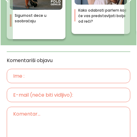
Kako odabrati parfem koji
Sigurnost dece u
će vas predstavljati bolje
saobraćaju
od reči?
Komentariši objavu