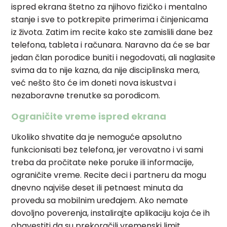
ispred ekrana štetno za njihovo fizičko i mentalno
stanje i sve to potkrepite primerima i činjenicama
iz života. Zatim im recite kako ste zamislili dane bez
telefona, tableta i računara. Naravno da će se bar
jedan član porodice buniti i negodovati, ali naglasite
svima da to nije kazna, da nije disciplinska mera,
već nešto što će im doneti nova iskustva i
nezaboravne trenutke sa porodicom.
Ograničite vreme ispred ekrana
Ukoliko shvatite da je nemoguće apsolutno
funkcionisati bez telefona, jer verovatno i vi sami
treba da pročitate neke poruke ili informacije,
ograničite vreme. Recite deci i partneru da mogu
dnevno najviše deset ili petnaest minuta da
provedu sa mobilnim uređajem. Ako nemate
dovoljno poverenja, instalirajte aplikaciju koja će ih
obavestiti da su prekoračili vremenski limit.