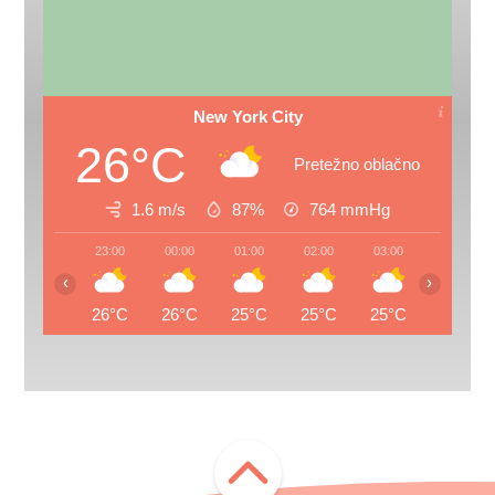
New York City
26°C
Pretežno oblačno
1.6 m/s
87%
764
mmHg
23:00
00:00
01:00
02:00
03:00
04:00
‹
›
26°C
26°C
25°C
25°C
25°C
25°C