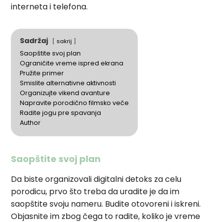
interneta i telefona.
Sadržaj
sakrij
Saopštite svoj plan
Ograničite vreme ispred ekrana
Pružite primer
Smislite alternativne aktivnosti
Organizujte vikend avanture
Napravite porodično filmsko veče
Radite jogu pre spavanja
Author
Saopštite svoj plan
Da biste organizovali digitalni detoks za celu
porodicu, prvo što treba da uradite je da im
saopštite svoju nameru. Budite otovoreni i iskreni.
Objasnite im zbog čega to radite, koliko je vreme