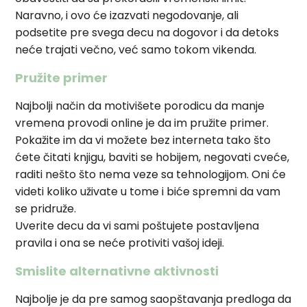
Naravno, i ovo će izazvati negodovanje, ali
podsetite pre svega decu na dogovor i da detoks
neće trajati večno, već samo tokom vikenda.
Pružite primer
Najbolji način da motivišete porodicu da manje
vremena provodi online je da im pružite primer.
Pokažite im da vi možete bez interneta tako što
ćete čitati knjigu, baviti se hobijem, negovati cveće,
raditi nešto što nema veze sa tehnologijom. Oni će
videti koliko uživate u tome i biće spremni da vam
se pridruže.
Uverite decu da vi sami poštujete postavljena
pravila i ona se neće protiviti vašoj ideji.
Smislite alternativne aktivnosti
Najbolje je da pre samog saopštavanja predloga da