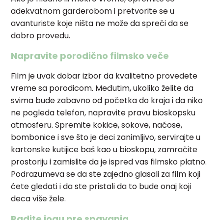
adekvatnom garderobom i pretvorite se u
avanturiste koje ništa ne može da spreči da se
dobro provedu.
Napravite porodično filmsko veče
Film je uvak dobar izbor da kvalitetno provedete
vreme sa porodicom. Međutim, ukoliko želite da
svima bude zabavno od početka do kraja i da niko
ne pogleda telefon, napravite pravu bioskopsku
atmosferu. Spremite kokice, sokove, naćose,
bombonice i sve što je deci zanimljivo, servirajte u
kartonske kutijice baš kao u bioskopu, zamračite
prostoriju i zamislite da je ispred vas filmsko platno.
Podrazumeva se da ste zajedno glasali za film koji
ćete gledati i da ste pristali da to bude onaj koji
deca više žele.
Radite jogu pre spavanja