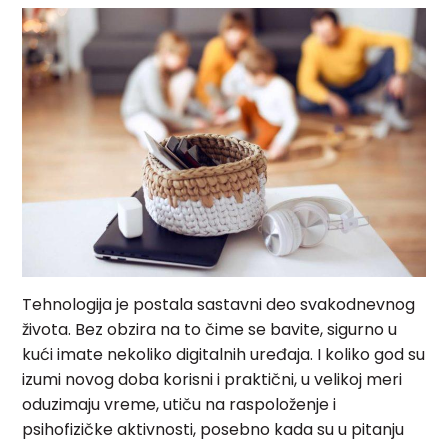
Tehnologija je postala sastavni deo svakodnevnog
života. Bez obzira na to čime se bavite, sigurno u
kući imate nekoliko digitalnih uređaja. I koliko god su
izumi novog doba korisni i praktični, u velikoj meri
oduzimaju vreme, utiču na raspoloženje i
psihofizičke aktivnosti, posebno kada su u pitanju