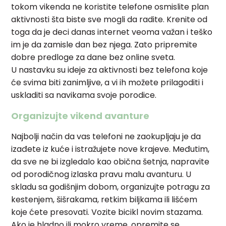
tokom vikenda ne koristite telefone osmislite plan
aktivnosti šta biste sve mogli da radite. Krenite od
toga da je deci danas internet veoma važan i teško
im je da zamisle dan bez njega. Zato pripremite
dobre predloge za dane bez online sveta.
U nastavku su ideje za aktivnosti bez telefona koje
će svima biti zanimljive, a vi ih možete prilagoditi i
uskladiti sa navikama svoje porodice.
Organizujte vikend avanture
Najbolji način da vas telefoni ne zaokupljaju je da
izađete iz kuće i istražujete nove krajeve. Međutim,
da sve ne bi izgledalo kao obična šetnja, napravite
od porodičnog izlaska pravu malu avanturu. U
skladu sa godišnjim dobom, organizujte potragu za
kestenjem, šišrakama, retkim biljkama ili lišćem
koje ćete presovati. Vozite bicikl novim stazama.
Ako je hladno ili mokro vreme, opremite se