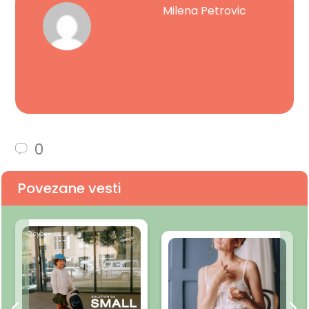
Milena Petrovic
0
Povezane vesti