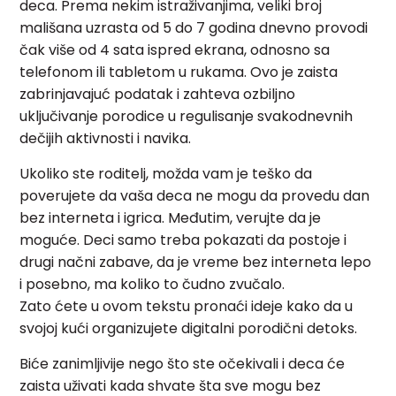
deca. Prema nekim istraživanjima, veliki broj
mališana uzrasta od 5 do 7 godina dnevno provodi
čak više od 4 sata ispred ekrana, odnosno sa
telefonom ili tabletom u rukama. Ovo je zaista
zabrinjavajuć podatak i zahteva ozbiljno
uključivanje porodice u regulisanje svakodnevnih
dečijih aktivnosti i navika.
Ukoliko ste roditelj, možda vam je teško da
poverujete da vaša deca ne mogu da provedu dan
bez interneta i igrica. Međutim, verujte da je
moguće. Deci samo treba pokazati da postoje i
drugi načni zabave, da je vreme bez interneta lepo
i posebno, ma koliko to čudno zvučalo.
Zato ćete u ovom tekstu pronaći ideje kako da u
svojoj kući organizujete digitalni porodični detoks.
Biće zanimljivije nego što ste očekivali i deca će
zaista uživati kada shvate šta sve mogu bez