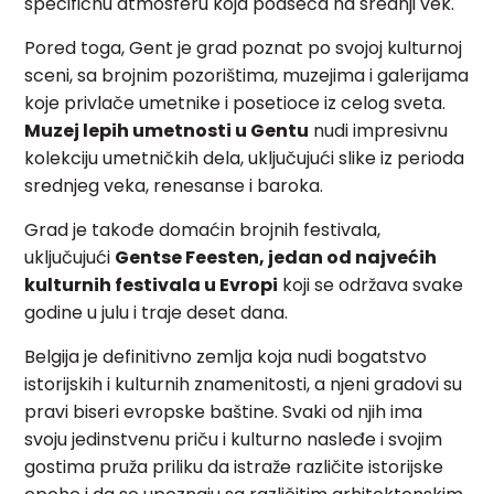
specifičnu atmosferu koja podseća na srednji vek.
Pored toga, Gent je grad poznat po svojoj kulturnoj
sceni, sa brojnim pozorištima, muzejima i galerijama
koje privlače umetnike i posetioce iz celog sveta.
Muzej lepih umetnosti u Gentu
nudi impresivnu
kolekciju umetničkih dela, uključujući slike iz perioda
srednjeg veka, renesanse i baroka.
Grad je takođe domaćin brojnih festivala,
uključujući
Gentse Feesten, jedan od najvećih
kulturnih festivala u Evropi
koji se održava svake
godine u julu i traje deset dana.
Belgija je definitivno zemlja koja nudi bogatstvo
istorijskih i kulturnih znamenitosti, a njeni gradovi su
pravi biseri evropske baštine. Svaki od njih ima
svoju jedinstvenu priču i kulturno nasleđe i svojim
gostima pruža priliku da istraže različite istorijske