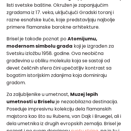
listi svetske baštine. Okružen je zapanjujućim
zgradama iz 17. veka, uključujući Gradski toranj i
razne esnafske kuće, koje predstavljaju najbolje
primere flamanske barokne arhitekture.
Brisel je takođe poznat po
Atomijumu,
modernom simbolu grada
koji je izgrađen za
Svetsku izložbu 1958. godine. Ova neobična
građevina u obliku molekula koja se sastoji od
devet čeličnih sfera čini upečatljiv kontrast sa
bogatim istorijskim zdanjima koja dominiraju
gradom.
Za zaljubljenike u umetnost,
Muzej lepih
umetnosti u Briselu
je nezaobilazna destinacija.
Poseduje impresivnu kolekciju dela flamanskih
majstora kao što su Rubens, van Dajk i Bruegel, ali i
dela umetnika iz drugih evropskih zemalja. Brisel je
poznat i po svom doprinosu
svetu stripa
, pa je tu i