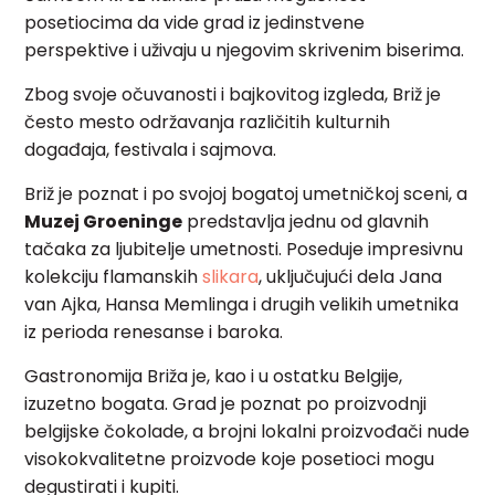
posetiocima da vide grad iz jedinstvene
perspektive i uživaju u njegovim skrivenim biserima.
Zbog svoje očuvanosti i bajkovitog izgleda, Briž je
često mesto održavanja različitih kulturnih
događaja, festivala i sajmova.
Briž je poznat i po svojoj bogatoj umetničkoj sceni, a
Muzej Groeninge
predstavlja jednu od glavnih
tačaka za ljubitelje umetnosti. Poseduje impresivnu
kolekciju flamanskih
slikara
, uključujući dela Jana
van Ajka, Hansa Memlinga i drugih velikih umetnika
iz perioda renesanse i baroka.
Gastronomija Briža je, kao i u ostatku Belgije,
izuzetno bogata. Grad je poznat po proizvodnji
belgijske čokolade, a brojni lokalni proizvođači nude
visokokvalitetne proizvode koje posetioci mogu
degustirati i kupiti.