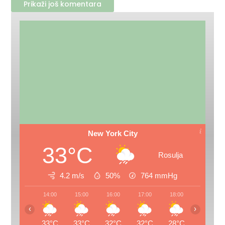
Prikaži još komentara
New York City
33°C
Rosulja
4.2 m/s
50%
764
mmHg
14:00
15:00
16:00
17:00
18:00
19:00
‹
›
33°C
33°C
32°C
32°C
28°C
26°C