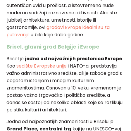
autentičan uvid u prošlost, a istovremeno nude
moderan sadržaj i raznovrsne aktivnosti. Ako ste
ljubitelj arhitekture, umetnosti, istorije ili
gastronomije, ovi
gradovi Evrope idealni su za
putovanje
u bilo koje doba godine.
Brisel, glavni grad Belgije i Evrope
Brisel je
jedna od najvažnijih prestonica Evrope
.
Kao
sedište Evropske unije
i NATO-a, predstavlja
važno administrativno središte, ali je takođe grad s
bogatom istorijom i mnogim kulturnim
znamenitostima. Osnovan u 10. veku, vremenom je
postao važno trgovačko i političko središte, a
danas se sastoji od nekoliko oblasti koje se razlikuju
po stilu, kulturi i arhitekturi.
Jedna od najpoznatijih znamenitosti u Briselu je
Grand Place, centralni trg
koji je na UNESCO-voj