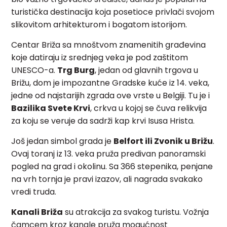
turistička destinacija koja posetioce privlači svojom
slikovitom arhitekturom i bogatom istorijom.
Centar Briža sa mnoštvom znamenitih građevina
koje datiraju iz srednjeg veka je pod zaštitom
UNESCO-a.
Trg Burg
, jedan od glavnih trgova u
Brižu, dom je impozantne Gradske kuće iz 14. veka,
jedne od najstarijih zgrada ove vrste u Belgiji. Tu je i
Bazilika Svete Krvi
, crkva u kojoj se čuva relikvija
za koju se veruje da sadrži kap krvi Isusa Hrista.
Još jedan simbol grada je
Belfort ili Zvonik u Brižu
.
Ovaj toranj iz 13. veka pruža predivan panoramski
pogled na grad i okolinu. Sa 366 stepenika, penjane
na vrh tornja je pravi izazov, ali nagrada svakako
vredi truda.
Kanali Briža
su atrakcija za svakog turistu. Vožnja
čamcem kroz kanale pruža mogućnost