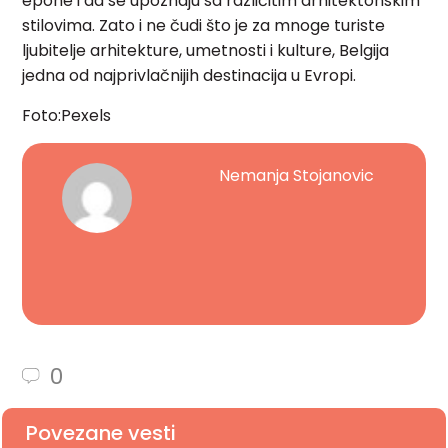
epohe i da se upoznaju sa različitim arhitektonskim
stilovima. Zato i ne čudi što je za mnoge turiste
ljubitelje arhitekture, umetnosti i kulture, Belgija
jedna od najprivlačnijih destinacija u Evropi.
Foto:Pexels
Nemanja Stojanovic
0
Povezane vesti