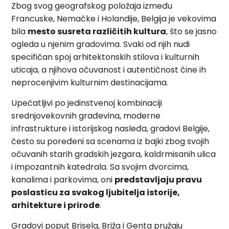
Zbog svog geografskog položaja između
Francuske, Nemačke i Holandije, Belgija je vekovima
bila
mesto susreta različitih kultura
, što se jasno
ogleda u njenim gradovima. Svaki od njih nudi
specifičan spoj arhitektonskih stilova i kulturnih
uticaja, a njihova očuvanost i autentičnost čine ih
neprocenjivim kulturnim destinacijama.
Upečatljivi po jedinstvenoj kombinaciji
srednjovekovnih građevina, moderne
infrastrukture i istorijskog nasleđa, gradovi Belgije,
često su poređeni sa scenama iz bajki zbog svojih
očuvanih starih gradskih jezgara, kaldrmisanih ulica
i impozantnih katedrala. Sa svojim dvorcima,
kanalima i parkovima, oni
predstavljaju pravu
poslasticu za svakog ljubitelja istorije,
arhitekture i prirode
.
Gradovi poput Brisela, Briža i Genta pružaju