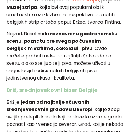
Muzej stripa
, koji slavi ovaj popularni oblik
umetnosti kroz izložbe i retrospektive poznatih
belgijskih strip crtača poput Eržea, tvorca Tintina.
Najzad, Brisel nudi i
raznovrsnu gastronomsku
scenu, poznatu pre svega po čuvenim
belgijskim vaflima, čokoladi i pivu
. Ovde
možete probati neke od najfinijih čokolada na
svetu, a ako ste ljubitelji piva, možete uživati u
degustaciji tradicionalnih belgijskih piva
jedinstvenog ukusa i kvaliteta.
Briž, srednjovekovni biser Belgije
Briž je
jedan od najbolje očuvanih
srednjovekovnih gradova u Evropi
, koji je zbog
svojih prelepih kanala koji prolaze kroz srce grada
poznat i kao “Venecija severa”. Grad, koji je nekada
bio važno trgovačko središte, danas je popularna