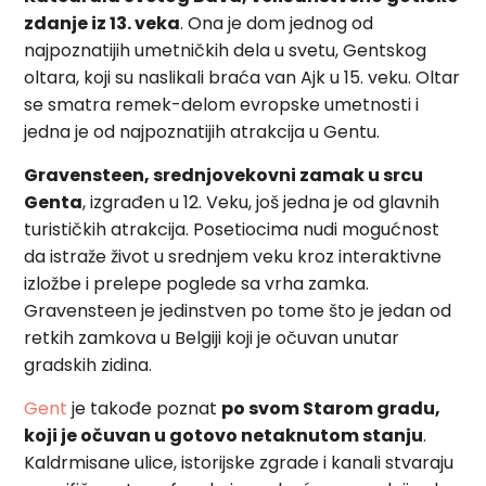
zdanje iz 13. veka
. Ona je dom jednog od
najpoznatijih umetničkih dela u svetu, Gentskog
oltara, koji su naslikali braća van Ajk u 15. veku. Oltar
se smatra remek-delom evropske umetnosti i
jedna je od najpoznatijih atrakcija u Gentu.
Gravensteen, srednjovekovni zamak u srcu
Genta
, izgrađen u 12. Veku, još jedna je od glavnih
turističkih atrakcija. Posetiocima nudi mogućnost
da istraže život u srednjem veku kroz interaktivne
izložbe i prelepe poglede sa vrha zamka.
Gravensteen je jedinstven po tome što je jedan od
retkih zamkova u Belgiji koji je očuvan unutar
gradskih zidina.
Gent
je takođe poznat
po svom Starom gradu,
koji je očuvan u gotovo netaknutom stanju
.
Kaldrmisane ulice, istorijske zgrade i kanali stvaraju