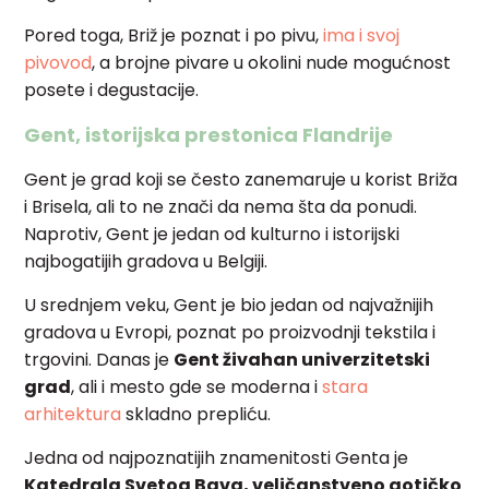
Pored toga, Briž je poznat i po pivu,
ima i svoj
pivovod
, a brojne pivare u okolini nude mogućnost
posete i degustacije.
Gent, istorijska prestonica Flandrije
Gent je grad koji se često zanemaruje u korist Briža
i Brisela, ali to ne znači da nema šta da ponudi.
Naprotiv, Gent je jedan od kulturno i istorijski
najbogatijih gradova u Belgiji.
U srednjem veku, Gent je bio jedan od najvažnijih
gradova u Evropi, poznat po proizvodnji tekstila i
trgovini. Danas je
Gent živahan univerzitetski
grad
, ali i mesto gde se moderna i
stara
arhitektura
skladno prepliću.
Jedna od najpoznatijih znamenitosti Genta je
Katedrala Svetog Bava, veličanstveno gotičko