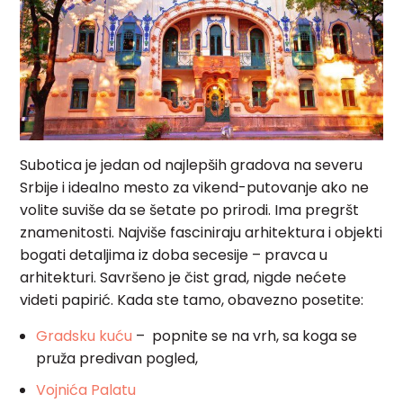
Subotica je jedan od najlepših gradova na severu
Srbije i idealno mesto za vikend-putovanje ako ne
volite suviše da se šetate po prirodi. Ima pregršt
znamenitosti. Najviše fasciniraju arhitektura i objekti
bogati detaljima iz doba secesije – pravca u
arhitekturi. Savršeno je čist grad, nigde nećete
videti papirić. Kada ste tamo, obavezno posetite:
Gradsku kuću
– popnite se na vrh, sa koga se
pruža predivan pogled,
Vojnića Palatu