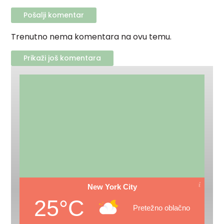
Trenutno nema komentara na ovu temu.
Prikaži još komentara
New York City
25°C
Pretežno oblačno