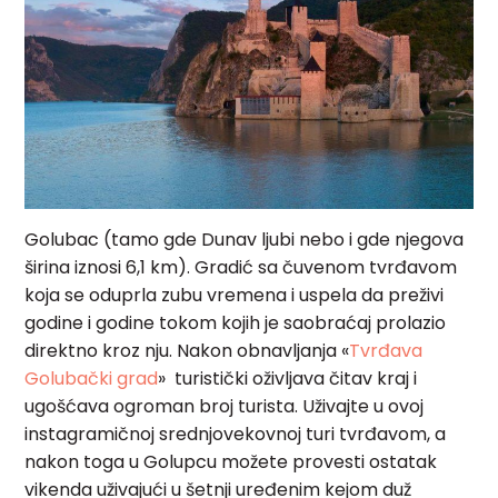
Golubac (tamo gde Dunav ljubi nebo i gde njegova
širina iznosi 6,1 km). Gradić sa čuvenom tvrđavom
koja se oduprla zubu vremena i uspela da preživi
godine i godine tokom kojih je saobraćaj prolazio
direktno kroz nju.
Nakon obnavljanja «
Tvrđava
Golubački grad
»
turistički oživljava čitav kraj i
ugošćava ogroman broj turista. Uživajte u ovoj
instagramičnoj srednjovekovnoj turi tvrđavom, a
nakon toga u Golupcu možete provesti ostatak
vikenda uživajući u šetnji uređenim kejom duž