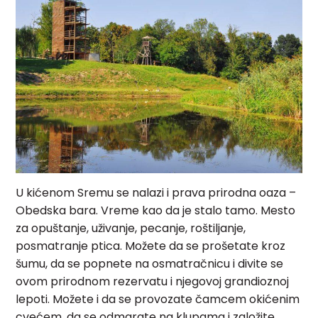
U kićenom Sremu se nalazi i prava prirodna oaza –
Obedska bara. Vreme kao da je stalo tamo. Mesto
za opuštanje, uživanje, pecanje, roštiljanje,
posmatranje ptica. Možete da se prošetate kroz
šumu, da se popnete na osmatračnicu i divite se
ovom prirodnom rezervatu i njegovoj grandioznoj
lepoti. Možete i da se provozate čamcem okićenim
cvećem, da se odmarate na klupama i založite