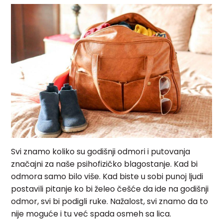
Svi znamo koliko su godišnji odmori i putovanja
značajni za naše psihofizičko blagostanje. Kad bi
odmora samo bilo više. Kad biste u sobi punoj ljudi
postavili pitanje ko bi želeo češće da ide na godišnji
odmor, svi bi podigli ruke. Nažalost, svi znamo da to
nije moguće i tu već spada osmeh sa lica.