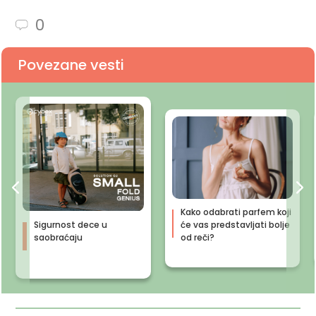
0
Povezane vesti
Kako odabrati parfem koji
Sigurnost dece u
će vas predstavljati bolje
saobraćaju
od reči?