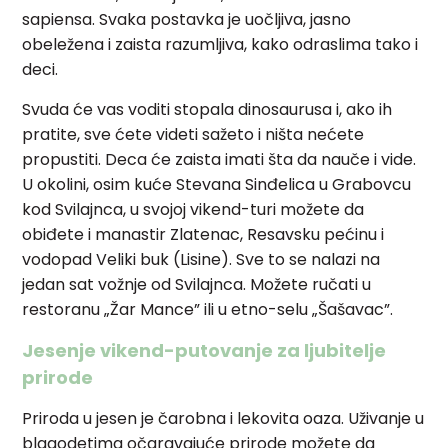
sapiensa. Svaka postavka je uočljiva, jasno
obeležena i zaista razumljiva, kako odraslima tako i
deci.
Svuda će vas voditi stopala dinosaurusa i, ako ih
pratite, sve ćete videti sažeto i ništa nećete
propustiti. Deca će zaista imati šta da nauče i vide.
U okolini, osim kuće Stevana Sinđelica u Grabovcu
kod Svilajnca, u svojoj vikend-turi možete da
obiđete i manastir Zlatenac, Resavsku pećinu i
vodopad Veliki buk (Lisine). Sve to se nalazi na
jedan sat vožnje od Svilajnca. Možete ručati u
restoranu „Žar Mance” ili u etno-selu „Šašavac”.
Jesenje vikend-putovanje za ljubitelje
prirode
Priroda u jesen je čarobna i lekovita oaza. Uživanje u
blagodetima očaravajuće prirode možete da