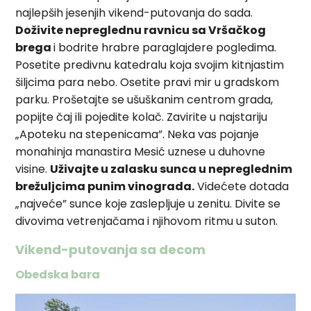
najlepših jesenjih vikend-putovanja do sada.
Doživite nepreglednu ravnicu sa Vršačkog
brega
i bodrite hrabre paraglajdere pogledima.
Posetite predivnu katedralu koja svojim kitnjastim
šiljcima para nebo. Osetite pravi mir u gradskom
parku. Prošetajte se ušuškanim centrom grada,
popijte čaj ili pojedite kolač. Zavirite u najstariju
„Apoteku na stepenicama”. Neka vas pojanje
monahinja manastira Mesić uznese u duhovne
visine.
Uživajte u zalasku sunca u nepreglednim
brežuljcima punim vinograda.
Videćete dotada
„najveće” sunce koje zaslepljuje u zenitu. Divite se
divovima vetrenjačama i njihovom ritmu u suton.
Vikend-putovanja sa decom
Obedska bara