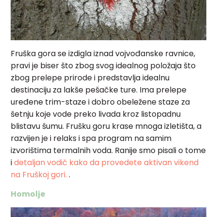
Fruška gora se izdigla iznad vojvođanske ravnice,
pravi je biser što zbog svog idealnog položaja što
zbog prelepe prirode i predstavlja idealnu
destinaciju za lakše pešačke ture. Ima prelepe
uređene trim-staze i dobro obeležene staze za
šetnju koje vode preko livada kroz listopadnu
blistavu šumu. Frušku goru krase mnoga izletišta, a
razvijen je i relaks i spa program na samim
izvorištima termalnih voda.
Ranije smo pisali o tome
i
detaljan vodič kako da provedete aktivan vikend
na Fruškoj gori.
.
Homolje