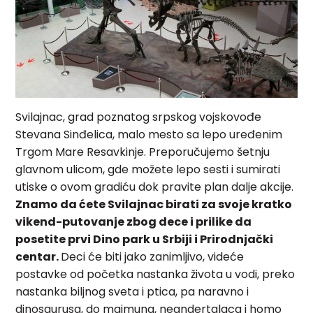
Svilajnac, grad poznatog srpskog vojskovođe
Stevana Sinđelica, malo mesto sa lepo uređenim
Trgom Mare Resavkinje. Preporučujemo šetnju
glavnom ulicom, gde možete lepo sesti i sumirati
utiske o ovom gradiću dok pravite plan dalje akcije.
Znamo da ćete Svilajnac birati za svoje kratko
vikend-putovanje zbog dece i prilike da
posetite prvi Dino park u Srbiji i Prirodnjački
centar.
Deci će biti jako zanimljivo, videće
postavke od početka nastanka života u vodi, preko
nastanka biljnog sveta i ptica, pa naravno i
dinosaurusa, do majmuna, neandertalaca i homo