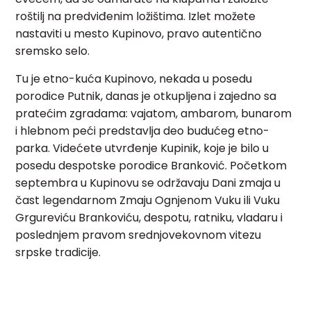
roštilj na predviđenim ložištima. Izlet možete
nastaviti u mesto Kupinovo, pravo autentično
sremsko selo.
Tu je etno-kuća Kupinovo, nekada u posedu
porodice Putnik, danas je otkupljena i zajedno sa
pratećim zgradama: vajatom, ambarom, bunarom
i hlebnom peći predstavlja deo budućeg etno-
parka. Videćete utvrđenje Kupinik, koje je bilo u
posedu despotske porodice Branković. Početkom
septembra u Kupinovu se održavaju Dani zmaja u
čast legendarnom Zmaju Ognjenom Vuku ili Vuku
Grgureviću Brankoviću, despotu, ratniku, vladaru i
poslednjem pravom srednjovekovnom vitezu
srpske tradicije.