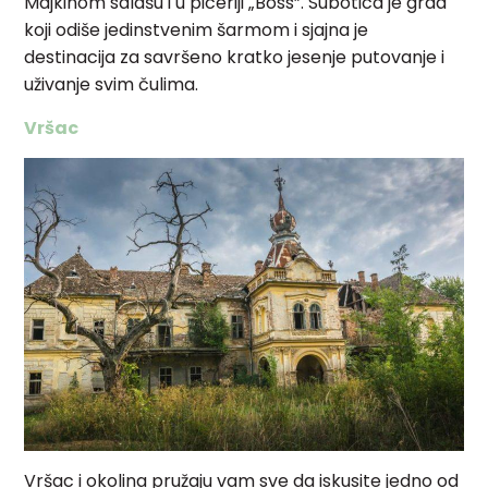
Majkinom salašu i u piceriji „Boss”. Subotica je grad
koji odiše jedinstvenim šarmom i sjajna je
destinacija za savršeno kratko jesenje putovanje i
uživanje svim čulima.
Vršac
Vršac i okolina pružaju vam sve da iskusite jedno od