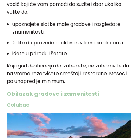
vodič koji će vam pomoći da suzite izbor ukoliko
volite da:
upoznajete slatke male gradove i razgledate
znamenitosti,
želite da provedete aktivan vikend sa decom i
idete u prirodu i šetate.
Koju god destinaciju da izaberete, ne zaboravite da
na vreme rezervišete smeštaj i restorane. Mesec i
po unapred je minimum.
Obilazak gradova i zamenitosti
Golubac