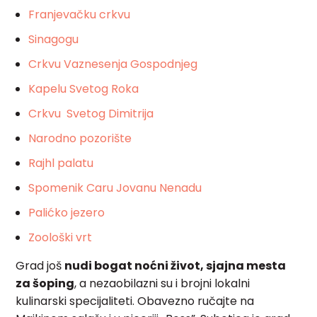
Franjevačku crkvu
Sinagogu
Crkvu Vaznesenja Gospodnjeg
Kapelu Svetog Roka
Crkvu Svetog Dimitrija
Narodno pozorište
Rajhl palatu
Spomenik Caru Jovanu Nenadu
Palićko jezero
Zoološki vrt
Grad još
nudi bogat noćni život, sjajna mesta
za šoping
, a nezaobilazni su i brojni lokalni
kulinarski specijaliteti. Obavezno ručajte na