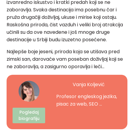
izvanredno iskustvo i kratki predah koji se ne
zaboravlja. Svaka destinacija ima posebnu čar i
pruža drugačiji doživljaj, ukuse i mirise koji ostaju.
Raskošna priroda, čist vazduh i veliki broj atrakcija
učinili su da ove navedene i još mnoge druge
destinacije u Srbiji budu izuzetno posećene.
Najlepše boje jeseni, priroda koja se utišava pred
zimski san, darovaće vam poseban doživljaj koji se
ne zaboravlja, a zasigurno oporavlja i leči…
Vanja Koljević
Profesor engleskog jezika,
pisac za web, SEO ...
Pogledaj
biografiju