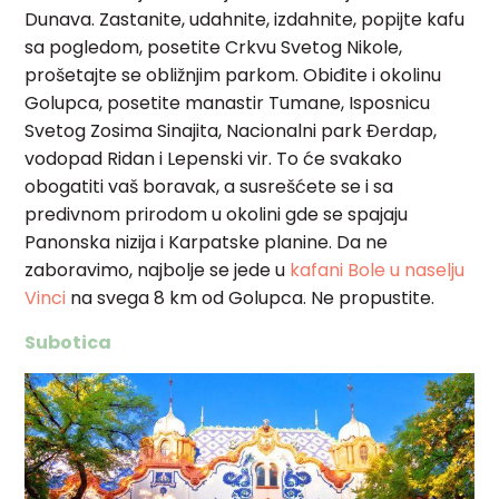
Dunava. Zastanite, udahnite, izdahnite, popijte kafu
sa pogledom, posetite Crkvu Svetog Nikole,
prošetajte se obližnjim parkom. Obiđite i okolinu
Golupca, posetite manastir Tumane, Isposnicu
Svetog Zosima Sinajita, Nacionalni park Đerdap,
vodopad Ridan i Lepenski vir. To će svakako
obogatiti vaš boravak, a susrešćete se i sa
predivnom prirodom u okolini gde se spajaju
Panonska nizija i Karpatske planine.
Da ne
zaboravimo, najbolje se jede u
kafani Bole u naselju
Vinci
na svega 8 km od Golupca. Ne propustite.
Subotica