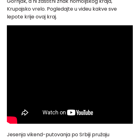
Gornjak, a ni
zaštitni znak homoljskog kraja,
Krupajsko vrelo. Pogledajte u videu kakve sve
lepote krije ovaj kraj.
Jesenja vikend-putovanja po Srbiji pružaju