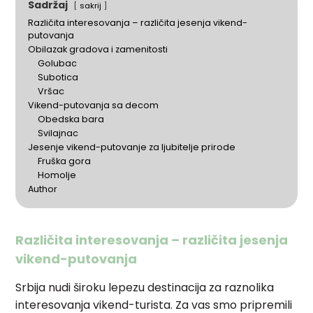
Sadržaj
sakrij
Različita interesovanja – različita jesenja vikend-
putovanja
Obilazak gradova i zamenitosti
Golubac
Subotica
Vršac
Vikend-putovanja sa decom
Obedska bara
Svilajnac
Jesenje vikend-putovanje za ljubitelje prirode
Fruška gora
Homolje
Author
Različita interesovanja – različita jesenja
vikend-putovanja
Srbija nudi široku lepezu destinacija za raznolika
interesovanja vikend-turista.
Za vas smo pripremili