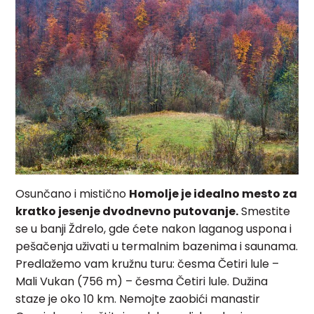
Osunčano i mistično
Homolje je idealno mesto za
kratko jesenje dvodnevno putovanje.
Smestite
se u banji Ždrelo, gde ćete nakon laganog uspona i
pešačenja uživati u termalnim bazenima i saunama.
Predlažemo vam kružnu turu: česma Četiri lule –
Mali Vukan (756 m) – česma Četiri lule. Dužina
staze je oko 10 km. Nemojte zaobići manastir