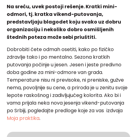
Na sreću, uvek postoji rešenje. Kratki mini-
odmori, tj. kratka vikend-putovanja,
predstavljaju blagodet koju svako uz dobru
organizaciju i nekoliko dobro osmišljenih
štednih poteza može sebi priuštiti.
Dobrobiti ćete odmah osetiti, kako po fizičko
zdravlje tako i po mentalno. Sezona kratkih
putovanja počinje u jesen. Jesen i jeste predivno
doba godine za mini-odmore van grada.
Temperature nisu ni previsoke, ni preniske, gužve
nema, povoljnije su cene, a priroda je u zenitu svoje
lepote raskošnog i zadivljujućeg kolorita.
Ako bi i
vama prijala neka nova jesenja vikend-putovanja
po Srbiji, pogledajte predloge koje za vas
izdvaja
Moja praktika
.