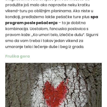
produžite još malo ako napravite neku kratku
vikend-turu po obližnjim planinama. Ako niste u
kondiciji, predlažemo lakše pešačke ture plus
spa
program posle pešačenja
– to je dobitna
kombinacija. Uostalom, fancuska poslovica s
pravom kaže: „Ko umori telo, izlečiće dušu”. Sigurni
smo da vam treba i takav jedan vikend za
umaranje tela i lečenje duše i beg iz grada.
Fruška gora