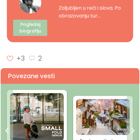
Zaljubljen u reči i slova. Po
obrazovanju tur...
Pogledaj
biografiju
+3
2
Povezane vesti