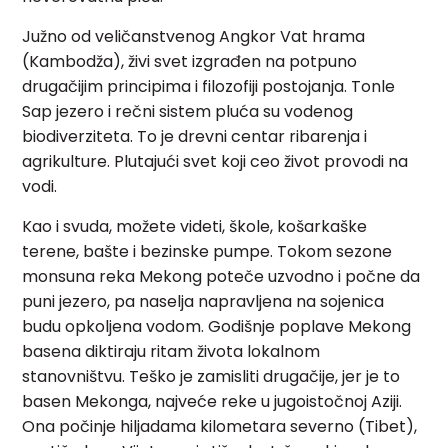
Južno od veličanstvenog Angkor Vat hrama
(Kambodža), živi svet izgrađen na potpuno
drugačijim principima i filozofiji postojanja. Tonle
Sap jezero i rečni sistem pluća su vodenog
biodiverziteta. To je drevni centar ribarenja i
agrikulture. Plutajući svet koji ceo život provodi na
vodi.
Kao i svuda, možete videti, škole, košarkaške
terene, bašte i bezinske pumpe. Tokom sezone
monsuna reka Mekong poteče uzvodno i počne da
puni jezero, pa naselja napravljena na sojenica
budu opkoljena vodom. Godišnje poplave Mekong
basena diktiraju ritam života lokalnom
stanovništvu. Teško je zamisliti drugačije, jer je to
basen Mekonga, najveće reke u jugoistočnoj Aziji.
Ona počinje hiljadama kilometara severno (Tibet),