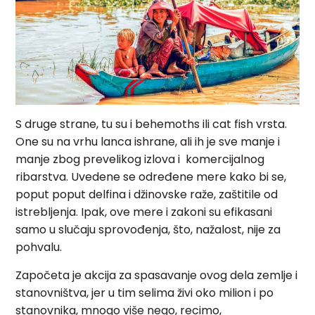
S druge strane, tu su i behemoths ili cat fish vrsta.
One su na vrhu lanca ishrane, ali ih je sve manje i
manje zbog prevelikog izlova i komercijalnog
ribarstva. Uvedene se određene mere kako bi se,
poput poput delfina i džinovske raže, zaštitile od
istrebljenja. Ipak, ove mere i zakoni su efikasani
samo u slučaju sprovođenja, što, nažalost, nije za
pohvalu.
Započeta je akcija za spasavanje ovog dela zemlje i
stanovništva, jer u tim selima živi oko milion i po
stanovnika, mnogo više nego, recimo,