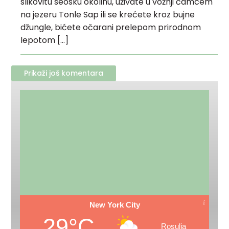
slikovitu seosku okolinu, uživate u vožnji čamcem
na jezeru Tonle Sap ili se krećete kroz bujne
džungle, bićete očarani prelepom prirodnom
lepotom […]
Prikaži još komentara
New York City
29°C
Rosulja