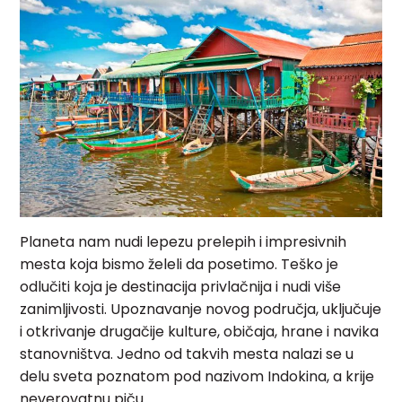
Planeta nam nudi lepezu prelepih i impresivnih
mesta koja bismo želeli da posetimo. Teško je
odlučiti koja je destinacija privlačnija i nudi više
zanimljivosti. Upoznavanje novog područja, uključuje
i otkrivanje drugačije kulture, običaja, hrane i navika
stanovništva. Jedno od takvih mesta nalazi se u
delu sveta poznatom pod nazivom Indokina, a krije
neverovatnu piču.