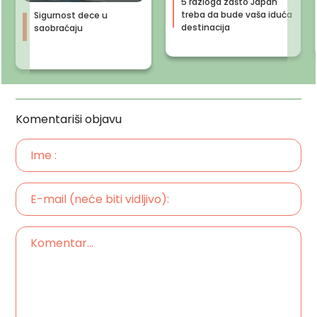
5 razloga zašto Japan
treba da bude vaša iduća
Sigurnost dece u
destinacija
saobraćaju
Komentariši objavu