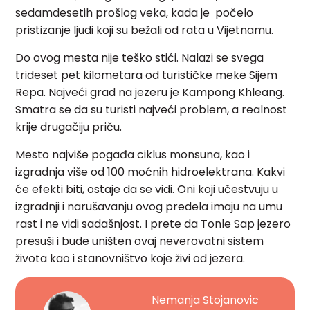
sedamdesetih prošlog veka, kada je počelo
pristizanje ljudi koji su bežali od rata u Vijetnamu.
Do ovog mesta nije teško stići. Nalazi se svega
trideset pet kilometara od turističke meke Sijem
Repa. Najveći grad na jezeru je Kampong Khleang.
Smatra se da su turisti najveći problem, a realnost
krije drugačiju priču.
Mesto najviše pogađa ciklus monsuna, kao i
izgradnja više od 100 moćnih hidroelektrana. Kakvi
će efekti biti, ostaje da se vidi. Oni koji učestvuju u
izgradnji i narušavanju ovog predela imaju na umu
rast i ne vidi sadašnjost. I prete da Tonle Sap jezero
presuši i bude uništen ovaj neverovatni sistem
života kao i stanovništvo koje živi od jezera.
Nemanja Stojanovic