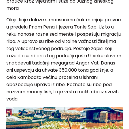
protiče kroz Vijetnam i stiže do Južnog kineskog
mora.
Oluje koje dolaze s monsunima čak menjaju pravac
u predelu Pnom Pena i jezera Tonle Sap. Uz to u
reku nanose razne sedimente i pospešuju migraciju
riba. A upravo su ribe od vitalne važnosti žiteljima
tog veličanstvenog područja. Postoje zapisi koji
kažu da su ribari s tog područja još u 9. veku ulovom
snabdevali tadašnji megagrad Angor Vat. Danas
oni uspevaju da uhvate 350.000 tona godišnje, a
cela Kambodža većinu proteina u ishrani
obezbeđuje upravo iz ribe. Poznate su ribe pod
nazivom money fish, to je vrsta malih riba iz svežih
voda.