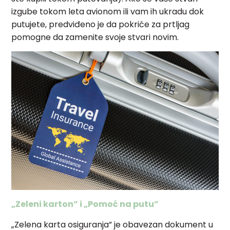
izgube tokom leta avionom ili vam ih ukradu dok
putujete, predviđeno je da pokriće za prtljag
pomogne da zamenite svoje stvari novim.
„Zeleni karton” i „Pomoć na putu”
„Zelena karta osiguranja” je obavezan dokument u