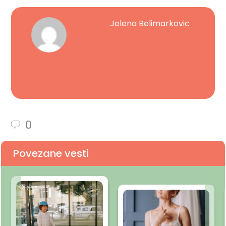
Jelena Belimarkovic
0
Povezane vesti