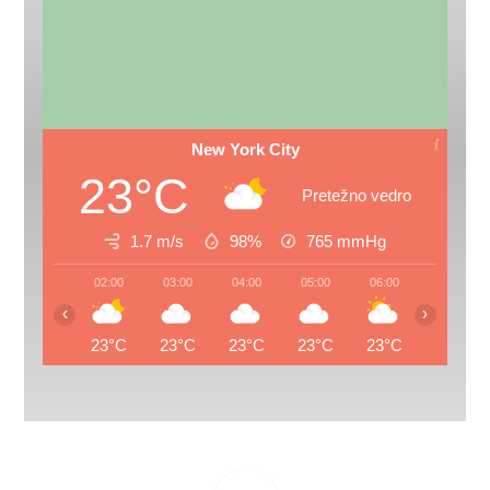
New York City
23°C
Pretežno vedro
1.7 m/s
98%
765
mmHg
02:00
03:00
04:00
05:00
06:00
07:00
‹
›
23°C
23°C
23°C
23°C
23°C
24°C