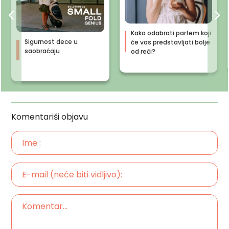
Kako odabrati parfem koji
Sigurnost dece u
će vas predstavljati bolje
saobraćaju
od reči?
Komentariši objavu