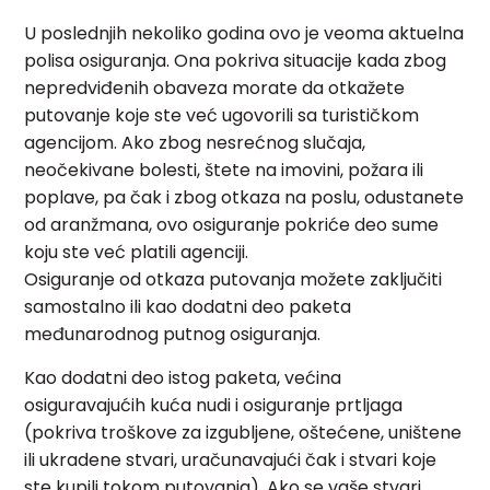
U poslednjih nekoliko godina ovo je veoma aktuelna
polisa osiguranja. Ona pokriva situacije kada zbog
nepredviđenih obaveza morate da otkažete
putovanje koje ste već ugovorili sa turističkom
agencijom. Ako zbog nesrećnog slučaja,
neočekivane bolesti, štete na imovini, požara ili
poplave, pa čak i zbog otkaza na poslu, odustanete
od aranžmana, ovo osiguranje pokriće deo sume
koju ste već platili agenciji.
Osiguranje od otkaza putovanja možete zaključiti
samostalno ili kao dodatni deo paketa
međunarodnog putnog osiguranja.
Kao dodatni deo istog paketa, većina
osiguravajućih kuća nudi i osiguranje prtljaga
(pokriva troškove za izgubljene, oštećene, uništene
ili ukradene stvari, uračunavajući čak i stvari koje
ste kupili tokom putovanja). Ako se vaše stvari