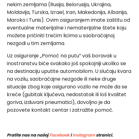
nekim zemljama (Rusija, Belorusija, Ukrajina,
Moldavija, Turska, Izrael, Iran, Makedonija, Albanija,
Maroko i Tunis). Ovim osiguranjem imate zaštitu od
eventualne materijalne i nematerijalne štete koju
možete pričiniti trećim licima u saobraćajnoj
nezgodi u tim zemljama.
Uz osiguranje „Pomoć na putu” vaš boravak u
inostranstvu biće svakako još spokojniji ukoliko se
na destinaciju uputite automobilom. U slučaju kvara
na vozilu, saobraćajne nezgode ili neke druge
situacije zbog koje osigurano vozilo ne može da se
kreće (gubitak ključeva, nedostatak ili loš kvalitet
goriva, izduvani pneumatici), dovoljno je da
pozovete kontakt centar i zatražite pomoć.
Pratite nas na našoj
Facebook
i
Instagram
stranici.