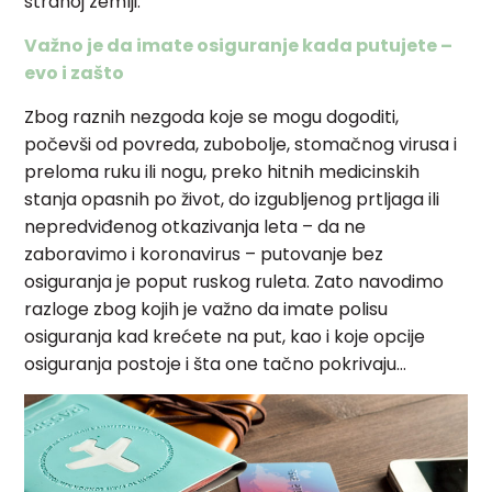
stranoj zemlji.
Važno je da imate osiguranje kada putujete –
evo i zašto
Zbog raznih nezgoda koje se mogu dogoditi,
počevši od povreda, zubobolje, stomačnog virusa i
preloma ruku ili nogu, preko hitnih medicinskih
stanja opasnih po život, do izgubljenog prtljaga ili
nepredviđenog otkazivanja leta – da ne
zaboravimo i koronavirus –
putovanje bez
osiguranja je poput ruskog ruleta. Zato navodimo
razloge zbog kojih je važno da imate polisu
osiguranja kad krećete na put, kao i koje opcije
osiguranja postoje i šta one tačno pokrivaju…