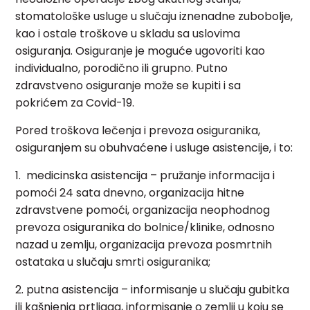
stomatološke usluge u slučaju iznenadne zubobolje,
kao i ostale troškove u skladu sa uslovima
osiguranja. Osiguranje je moguće ugovoriti kao
individualno, porodično ili grupno. Putno
zdravstveno osiguranje može se kupiti i sa
pokrićem za Covid-19.
Pored troškova lečenja i prevoza osiguranika,
osiguranjem su obuhvaćene i usluge asistencije, i to:
1. medicinska asistencija – pružanje informacija i
pomoći 24 sata dnevno, organizacija hitne
zdravstvene pomoći, organizacija neophodnog
prevoza osiguranika do bolnice/klinike, odnosno
nazad u zemlju, organizacija prevoza posmrtnih
ostataka u slučaju smrti osiguranika;
2. putna asistencija – informisanje u slučaju gubitka
ili kašnjenja prtljaga, informisanje o zemlji u koju se