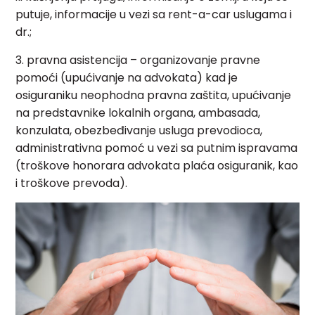
putuje, informacije u vezi sa rent-a-car uslugama i
dr.;
3. pravna asistencija – organizovanje pravne
pomoći (upućivanje na advokata) kad je
osiguraniku neophodna pravna zaštita, upućivanje
na predstavnike lokalnih organa, ambasada,
konzulata, obezbeđivanje usluga prevodioca,
administrativna pomoć u vezi sa putnim ispravama
(troškove honorara advokata plaća osiguranik, kao
i troškove prevoda).