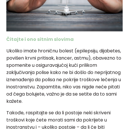
Čitajte i ono sitnim slovima
Ukoliko imate hroničnu bolest (epilepsiju, dijabetes,
povišen krvni pritisak, kancer, astmu), obavezno to
spomenite u osiguravajućoj kući prilikom
zaključivanja polise kako ne bi došlo do neprijatnog
iznenađenja da polisa ne pokrije troškove lečenja u
inostranstvu. Zapamtite, niko vas nigde neće pitati
od čega bolujete, važno je da se setite da to sami
kažete.
Takođe, raspitajte se da li postoje neki skriveni
troškovi koje ćete morati sami da pokrijete u
inostranstvu i – ukoliko postoje – da li će biti