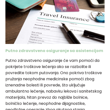
Putno zdravstveno osiguranje sa asistencijom
Putno zdravstveno osiguranje će vam pomoći da
pokrijete troškove lečenja ako se razbolite ili
povredite tokom putovanja. Ono pokriva troškove
pružanja neophodne medicinske pomoći zbog
iznenadne bolesti ili povrede, što uključuje
ambulantno lečenje, nabavku lekova i sanitetskog
materijala, hitan prevoz do najbliže bolnice,
bolničko lečenje, neophodne dijagnostike,
neodložne operacije zbog akutnog stanja,