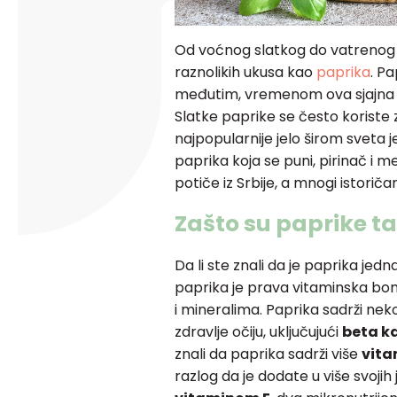
Od voćnog slatkog do vatrenog lj
raznolikih ukusa kao
paprika
. Pa
međutim, vremenom ova sjajna bi
Slatke paprike se često koriste za
najpopularnije jelo širom sveta 
paprika koja se puni, pirinač i 
potiče iz Srbije, a mnogi istorič
Zašto su paprike t
Da li ste znali da je paprika jed
paprika je prava vitaminska bo
i mineralima. Paprika sadrži neko
zdravlje očiju, uključujući
beta k
znali da paprika sadrži više
vita
razlog da je dodate u više svojih