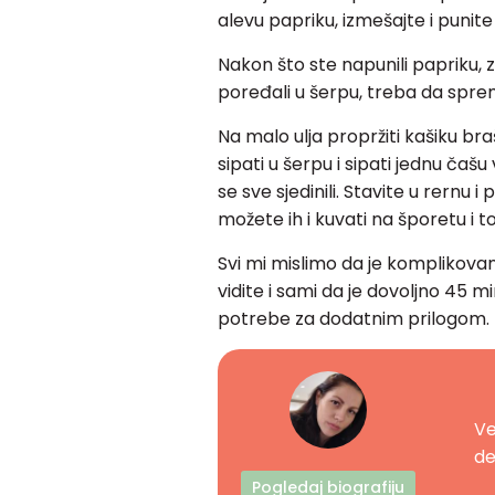
alevu papriku, izmešajte i punit
Nakon što ste napunili papriku, z
poređali u šerpu, treba da spremi
Na malo ulja propržiti kašiku bra
sipati u šerpu i sipati jednu ča
se sve sjedinili. Stavite u rernu 
možete ih i kuvati na šporetu i t
Svi mi mislimo da je komplikovan
vidite i sami da je dovoljno 45 
potrebe za dodatnim prilogom.
Ve
de
Pogledaj biografiju