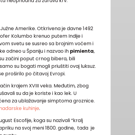
enta neophodna za zdravu krv.
i Južne Amerike. Otkrivena je davne 1492
ofer Kolumbo krenuo putem Indije i
ovom svetu se susreo sa brojnim voćem i
e odneo u Španiju i nazvao ih
pimienta
,
 začini poput crnog bibera, bili
amo su bogati mogli priuštiti ovaj luksuz.
 proširilo po čitavoj Evropi.
začin krajem XVIII veka. Međutim, zbog
vali su da je koriste i kao lek. U
šćena za ublažavanje simptoma groznice.
ađarske kuhinje
.
ust Escofije, koga su nazivali “kralj
papriku na svoj meni 1800. godine, tada je