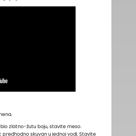
emena.
dobio zlatno-žutu boju, stavite meso.
č predhodno skuvan u jednoj vodi. Stavite