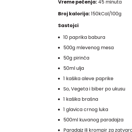
Vreme pečenja:
45 minuta
Broj kalorija:
150kCal/100g
Sastojci
10 paprika babura
500g mlevenog mesa
50g pirinča
50ml ulja
1 kašika aleve paprike
So, Vegeta i biber po ukusu
1 kašika brašna
1 glavica crnog luka
500ml kuvanog paradajza
Paradajz ili krompir za zatva