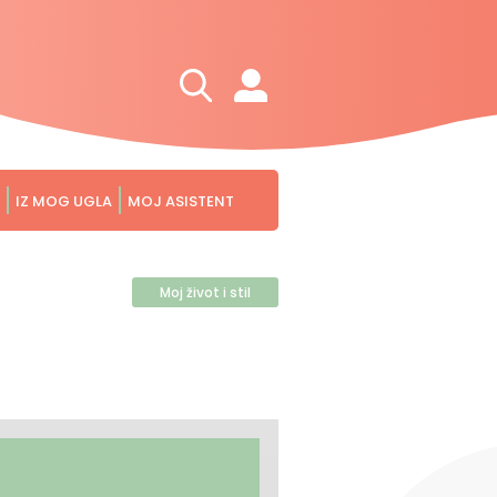
IZ MOG UGLA
MOJ ASISTENT
Moj život i stil