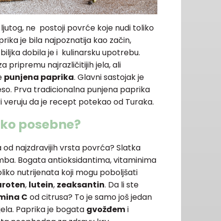
utog, ne postoji povrće koje nudi toliko
prika je bila najpoznatija kao začin,
ljka dobila je i kulinarsku upotrebu.
 pripremu najrazličitijih jela, ali
je
punjena paprika
. Glavni sastojak je
meso. Prva tradicionalna punjena paprika
ari veruju da je recept potekao od Turaka.
ako posebne?
na od najzdravijih vrsta povrća? Slatka
mba. Bogata antioksidantima, vitaminima
liko nutrijenata koji mogu poboljšati
aroten
,
lutein
,
zeaksantin
. Da li ste
mina C
od citrusa? To je samo još jedan
 jela. Paprika je bogata
gvožđem
i