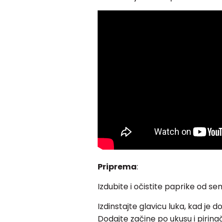
Priprema
:
Izdubite i očistite paprike od s
Izdinstajte glavicu luka, kad je 
Dodajte začine po ukusu i pirina