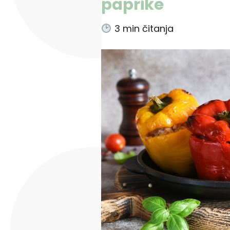
paprike
3
min čitanja