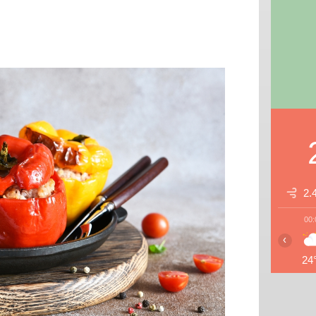
2.
00:
‹
24