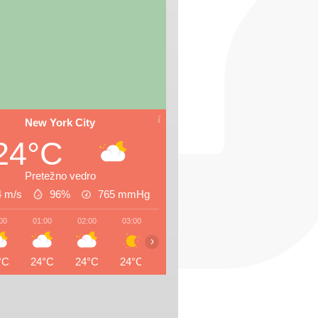
New York City
24°C
Pretežno vedro
4 m/s
96%
765
mmHg
00
01:00
02:00
03:00
04:00
05:00
06:00
07:0
›
°C
24°C
24°C
24°C
24°C
24°C
24°C
24°