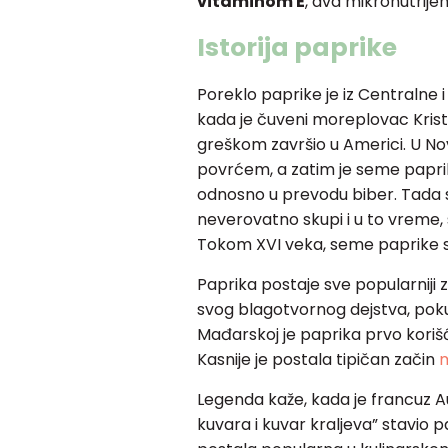
vitaminom E
, dva mikronutrij
Istorija paprike
Poreklo paprike je iz Centralne 
kada je čuveni moreplovac Krist
greškom završio u Americi. U N
povrćem, a zatim je seme paprik
odnosno u prevodu biber. Tada su
neverovatno skupi i u to vreme, s
Tokom XVI veka, seme paprike se
Paprika postaje sve popularniji 
svog blagotvornog dejstva, pokuša
Mađarskoj je paprika prvo kori
Kasnije je postala tipičan začin
m
Legenda kaže, kada je francuz Aug
kuvara i kuvar kraljeva” stavio 