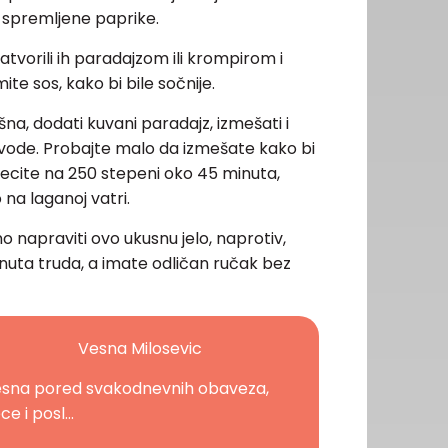
e spremljene paprike.
atvorili ih paradajzom ili krompirom i
te sos, kako bi bile sočnije.
šna, dodati kuvani paradajz, izmešati i
šu vode. Probajte malo da izmešate kako bi
i pecite na 250 stepeni oko 45 minuta,
o na laganoj vatri.
o napraviti ovo ukusnu jelo, naprotiv,
minuta truda, a imate odličan ručak bez
Vesna Milosevic
sna pored svakodnevnih obaveza,
ce i posl...