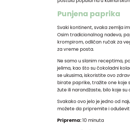
postala popularna u kulinarsko
Punjena paprika
Svaki kontinent, svaka zemlja 
Osim tradicionalnog nadeva, pap
krompirom, odličan ručak za vega
za vreme posta.
Ne samo u slanim receptima, papr
jelima, kao što su čokoladni kol
se ukusima, iskoristite ovo zdra
birate paprike, tražite one koje s
žute ili narandžaste, bilo koje su
Svakako ovo jelo je jedno od najuk
možete da pripremite i oduševit
Priprema:
10 minuta