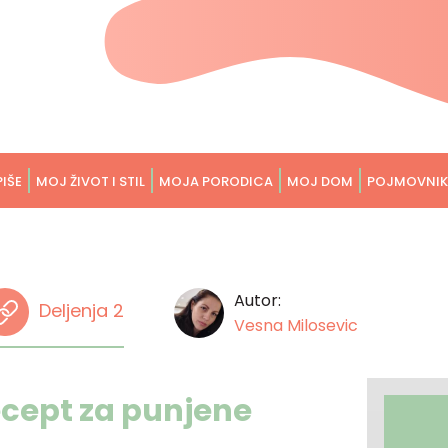
PIŠE
MOJ ŽIVOT I STIL
MOJA PORODICA
MOJ DOM
POJMOVNIK
Autor:
Deljenja 2
Vesna Milosevic
ecept za punjene