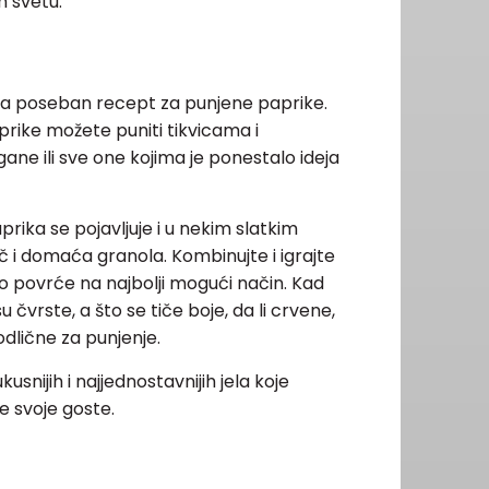
m svetu.
ima poseban recept za punjene paprike.
rike možete puniti tikvicama i
ne ili sve one kojima je ponestalo ideja
ika se pojavljuje i u nekim slatkim
ač i domaća granola.
Kombinujte i igrajte
vo povrće na najbolji mogući način.
Kad
u čvrste, a što se tiče boje, da li crvene,
 odlične za punjenje.
usnijih i najjednostavnijih jela koje
e svoje goste.