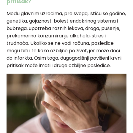
pritisak?
Među glavnim uzrocima, pre svega, ističu se godine,
genetika, gojaznost, bolest endokrinog sistema i
bubrega, upotreba raznih lekova, droga, pušenje,
prekomerno konzumiranje alkohola, stres i
trudnoća. Ukoliko se ne vodi računa, posledice
mogu biti i te kako ozbiljne po život, jer može doći
do infarkta. Osim toga, dugogodišnji povišeni krvni
pritisak može imati i druge ozbiljne posledice.