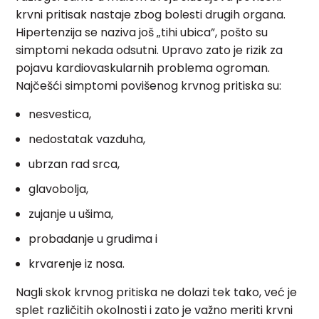
krvni pritisak nastaje zbog bolesti drugih organa.
Hipertenzija se naziva još „tihi ubica”, pošto su
simptomi nekada odsutni. Upravo zato je rizik za
pojavu kardiovaskularnih problema ogroman.
Najčešći simptomi povišenog krvnog pritiska su:
nesvestica,
nedostatak vazduha,
ubrzan rad srca,
glavobolja,
zujanje u ušima,
probadanje u grudima i
krvarenje iz nosa.
Nagli skok krvnog pritiska ne dolazi tek tako, već je
splet različitih okolnosti i zato je važno meriti krvni