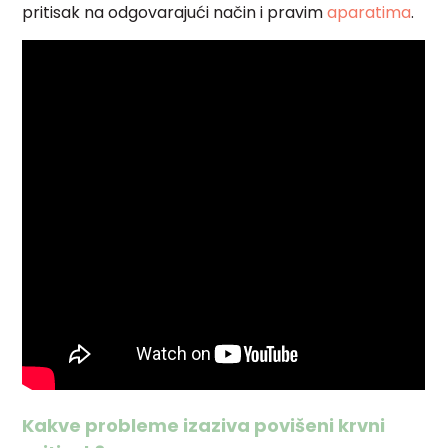
pritisak na odgovarajući način i pravim
aparatima
.
Kakve probleme izaziva povišeni krvni