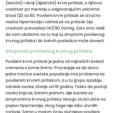
(sistolni) i donji (dijastolni) krvni pritisak, a njihova
vrednost pri merenju u odgovarajućim uslovima
iznosi 120 sa 80. Povišeni krvni pritisak se stručno
naziva hipertenzija i odnosi se na pritisak čija
vrednost prevazilazi 140/90 mmHg. Zato smo rešili
da vam ukažemo na to koji su simptomi povišenog
krvnog pritiska i do kakvih posledica može dovesti.
Simptomi povišenog krvnog pritiska
Povišeni krvni pritisak je jedna od najčešćih bolesti
vremena u kome živimo. Procenjuje se da skoro
jedna trećina svetske populacije ima problema sa
povišenim krvnim pritiskom, a u tu grupu spadaju
odrasle osobe, starije od 18 godina. Teško da postoji
osoba koja se, barem jednom, nije susrela sa
simptomima krvnog pritiska. Mnogo stvari utiče na
pojavu hipertenzije, zbog čega nije lako utvrditi
razloge. Samo u malom broju slučajeva povišeni