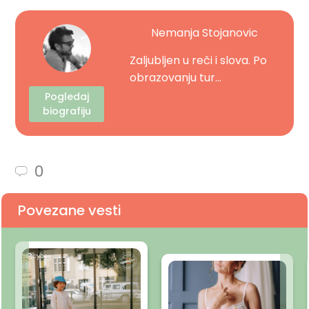
Nemanja Stojanovic
Zaljubljen u reči i slova. Po
obrazovanju tur...
Pogledaj
biografiju
0
Povezane vesti