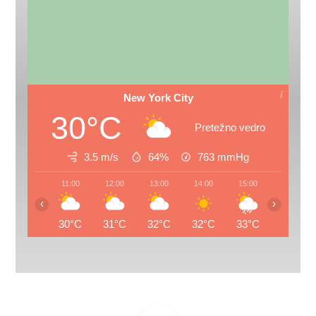
New York City
30°C
Pretežno vedro
3.5 m/s
64%
763
mmHg
11:00
12:00
13:00
14:00
15:00
16:00
‹
›
30°C
31°C
32°C
32°C
33°C
33°C