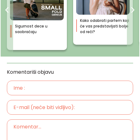
Kako odabrati parfem koji
Sigurnost dece u
će vas predstavljati bolje
saobraćaju
od reči?
Komentariši objavu