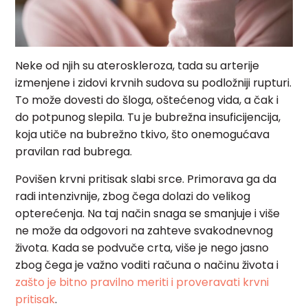
Neke od njih su ateroskleroza, tada su arterije
izmenjene i zidovi krvnih sudova su podložniji rupturi.
To može dovesti do šloga, oštećenog vida, a čak i
do potpunog slepila. Tu je bubrežna insuficijencija,
koja utiče na bubrežno tkivo, što onemogućava
pravilan rad bubrega.
Povišen krvni pritisak slabi srce. Primorava ga da
radi intenzivnije, zbog čega dolazi do velikog
opterećenja. Na taj način snaga se smanjuje i više
ne može da odgovori na zahteve svakodnevnog
života. Kada se podvuče crta, više je nego jasno
zbog čega je važno voditi računa o načinu života i
zašto je bitno pravilno meriti i proveravati krvni
pritisak
.