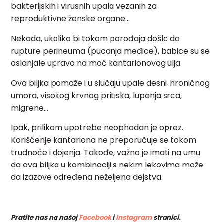
bakterijskih i virusnih upala vezanih za
reproduktivne ženske organe…
Nekada, ukoliko bi tokom porođaja došlo do
rupture perineuma (pucanja međice), babice su se
oslanjale upravo na moć kantarionovog ulja.
Ova biljka pomaže i u slučaju upale desni, hroničnog
umora, visokog krvnog pritiska, lupanja srca,
migrene…
Ipak, prilikom upotrebe neophodan je oprez.
Korišćenje kantariona ne preporučuje se tokom
trudnoće i dojenja. Takođe, važno je imati na umu
da ova biljka u kombinaciji s nekim lekovima može
da izazove određena neželjena dejstva.
Pratite nas na našoj
Facebook
i
Instagram
stranici.