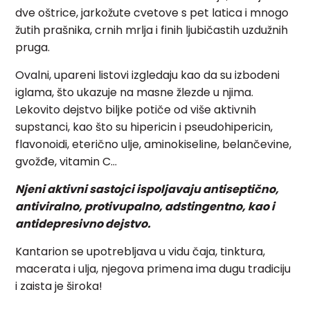
dve oštrice, jarkožute cvetove s pet latica i mnogo
žutih prašnika, crnih mrlja i finih ljubičastih uzdužnih
pruga.
Ovalni, upareni listovi izgledaju kao da su izbodeni
iglama, što ukazuje na masne žlezde u njima.
Lekovito dejstvo biljke potiče od više aktivnih
supstanci, kao što su hipericin i
pseudohipericin
,
flavonoidi, eterično ulje, aminokiseline, belančevine,
gvožđe, vitamin C…
Njeni
aktivni sastojci ispoljavaju antiseptično,
antiviralno, protivupalno, adstingentno, kao i
antidepresivno dejstvo.
Kantarion se upotrebljava u vidu čaja, tinktura,
macerata i ulja, njegova primena ima dugu tradiciju
i zaista je široka!