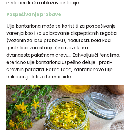
iziritiranu kožu i ublažava iritacije.
Pospešivanje probave
Ulje kantariona može se koristiti za pospešivanje
varenja kao i za ublažavanje dispeptičnih tegoba
(vezanih za lošu probavu), nadutosti, bola kod
gastritisa, zarastanje čira na želucu i
dvanaestopalačnom crevu… Zahvaljujući fenolima,
eterično ulje kantariona uspešno deluje i protiv
crevnih parazita. Pored toga, kantarionovo ulje
efikasan je lek za hemoroide.