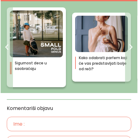
Kako odabrati parfem koji
Sigurnost dece u
će vas predstavljati bolje
saobraćaju
od reči?
Komentariši objavu