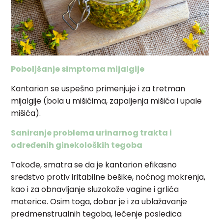
Poboljšanje simptoma mijalgije
Kantarion se uspešno primenjuje i za tretman
mijalgije (bola u mišićima, zapaljenja mišića i upale
mišića).
Saniranje problema urinarnog trakta i
određenih ginekoloških tegoba
Takođe, smatra se da je kantarion efikasno
sredstvo protiv iritabilne bešike, noćnog mokrenja,
kao i za obnavljanje sluzokože vagine i grlića
materice. Osim toga, dobar je i za ublažavanje
predmenstrualnih tegoba, lečenje posledica