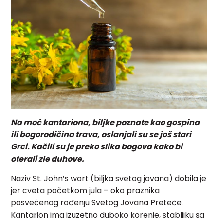
Na moć kantariona, biljke poznate kao gospina
ili bogorodičina trava, oslanjali su se još stari
Grci. Kačili su je preko slika bogova kako bi
oterali zle duhove.
Naziv St. John’s wort (biljka svetog jovana) dobila je
jer cveta početkom jula – oko praznika
posvećenog rođenju Svetog Jovana Preteče.
Kantarion ima izuzetno duboko korenje, stabljiku sa