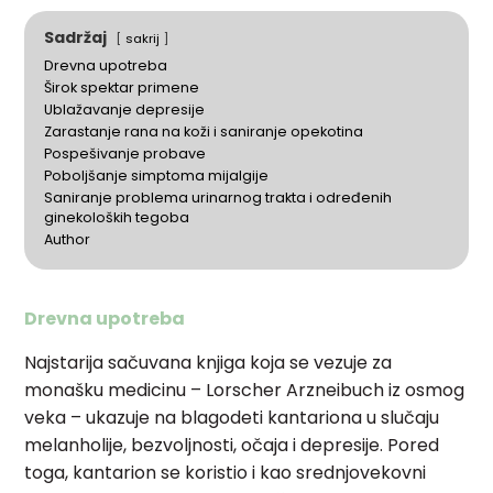
Sadržaj
sakrij
Drevna upotreba
Širok spektar primene
Ublažavanje depresije
Zarastanje rana na koži i saniranje opekotina
Pospešivanje probave
Poboljšanje simptoma mijalgije
Saniranje problema urinarnog trakta i određenih
ginekoloških tegoba
Author
Drevna upotreba
Najstarija sačuvana knjiga koja se vezuje za
monašku medicinu – Lorscher Arzneibuch iz osmog
veka – ukazuje na blagodeti kantariona u slučaju
melanholije, bezvoljnosti, očaja i depresije. Pored
toga, kantarion se koristio i kao srednjovekovni