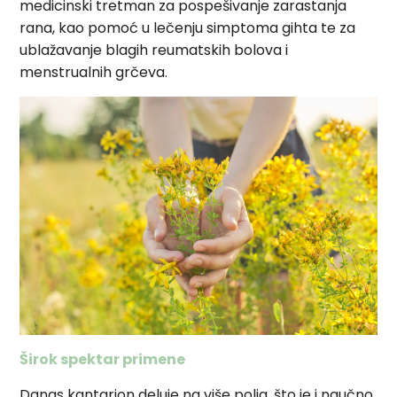
medicinski tretman za pospešivanje zarastanja
rana, kao pomoć u lečenju simptoma gihta te za
ublažavanje blagih reumatskih bolova i
menstrualnih grčeva.
Širok spektar primene
Danas kantarion deluje na više polja, što je i naučno