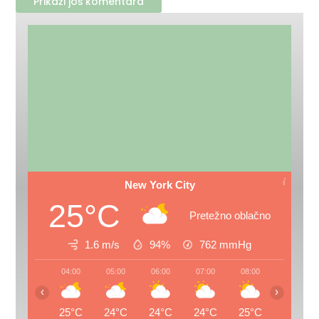
Prikaži još komentara
New York City
25°C
Pretežno oblačno
1.6 m/s
94%
762
mmHg
04:00
05:00
06:00
07:00
08:00
09:00
‹
›
25°C
24°C
24°C
24°C
25°C
27°C