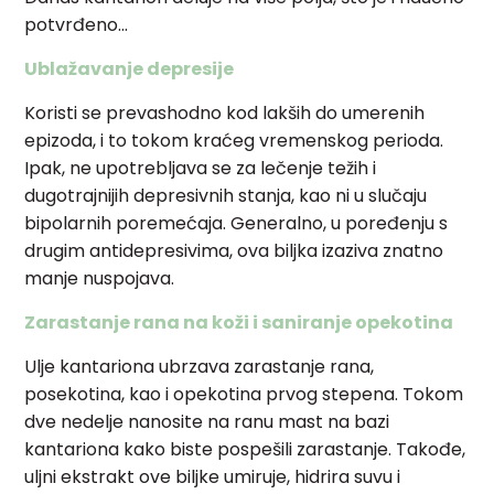
potvrđeno…
Ublažavanje depresije
Koristi se prevashodno kod lakših do umerenih
epizoda, i to tokom kraćeg vremenskog perioda.
Ipak, ne upotrebljava se za lečenje težih i
dugotrajnijih depresivnih stanja, kao ni u slučaju
bipolarnih poremećaja.
Generalno, u poređenju s
drugim antidepresivima, ova biljka izaziva znatno
manje nuspojava.
Zarastanje rana na koži i saniranje opekotina
Ulje kantariona ubrzava zarastanje rana,
posekotina, kao i opekotina prvog stepena. Tokom
dve nedelje nanosite na ranu mast na bazi
kantariona kako biste pospešili zarastanje. Takođe,
uljni ekstrakt ove biljke umiruje, hidrira suvu i