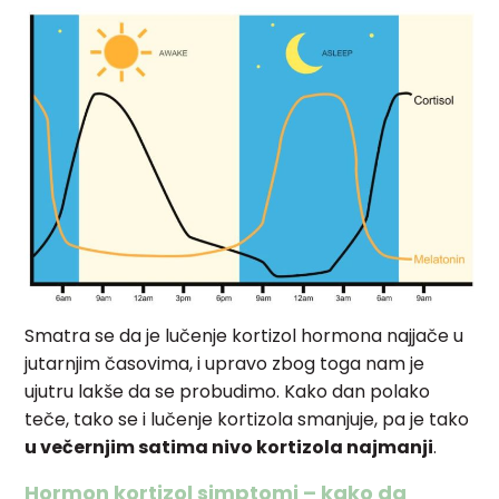
Smatra se da je lučenje kortizol hormona najjače u
jutarnjim časovima, i upravo zbog toga nam je
ujutru lakše da se probudimo. Kako dan polako
teče, tako se i lučenje kortizola smanjuje, pa je tako
u večernjim satima nivo kortizola najmanji
.
Hormon kortizol simptomi – kako da