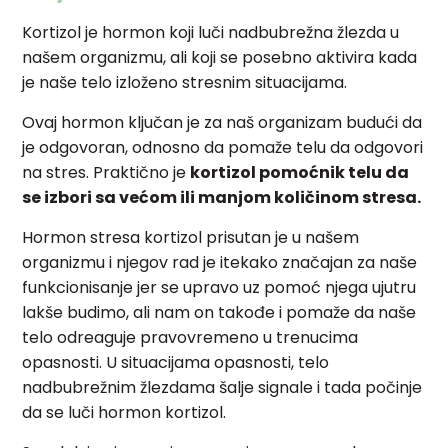
Kortizol je hormon koji luči nadbubrežna žlezda u
našem organizmu, ali koji se posebno aktivira kada
je naše telo izloženo stresnim situacijama.
Ovaj hormon ključan je za naš organizam budući da
je odgovoran, odnosno da pomaže telu da odgovori
na stres. Praktično je
kortizol pomoćnik telu da
se izbori sa većom ili manjom količinom stresa.
Hormon stresa kortizol prisutan je u našem
organizmu i njegov rad je itekako značajan za naše
funkcionisanje jer se upravo uz pomoć njega ujutru
lakše budimo, ali nam on takođe i pomaže da naše
telo odreaguje pravovremeno u trenucima
opasnosti. U situacijama opasnosti, telo
nadbubrežnim žlezdama šalje signale i tada počinje
da se luči hormon kortizol.