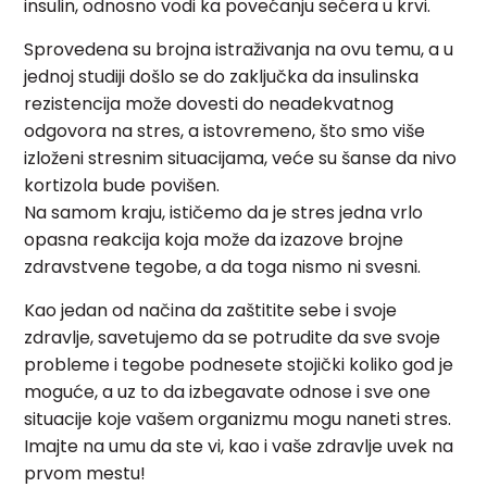
insulin, odnosno vodi ka povećanju sećera u krvi.
Sprovedena su brojna istraživanja na ovu temu, a u
jednoj studiji došlo se do zaključka da insulinska
rezistencija može dovesti do neadekvatnog
odgovora na stres, a istovremeno, što smo više
izloženi stresnim situacijama, veće su šanse da nivo
kortizola bude povišen.
Na samom kraju, ističemo da je stres jedna vrlo
opasna reakcija koja može da izazove brojne
zdravstvene tegobe, a da toga nismo ni svesni.
Kao jedan od načina da zaštitite sebe i svoje
zdravlje, savetujemo da se potrudite da sve svoje
probleme i tegobe podnesete stojički koliko god je
moguće, a uz to da izbegavate odnose i sve one
situacije koje vašem organizmu mogu naneti stres.
Imajte na umu da ste vi, kao i vaše zdravlje uvek na
prvom mestu!