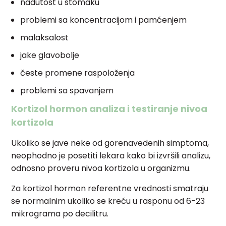
nadutost u stomaku
problemi sa koncentracijom i pamćenjem
malaksalost
jake glavobolje
česte promene raspoloženja
problemi sa spavanjem
Kortizol hormon analiza i testiranje nivoa
kortizola
Ukoliko se jave neke od gorenavedenih simptoma,
neophodno je posetiti lekara kako bi izvršili analizu,
odnosno proveru nivoa kortizola u organizmu.
Za kortizol hormon referentne vrednosti smatraju
se normalnim ukoliko se kreću u rasponu od 6-23
mikrograma po decilitru.