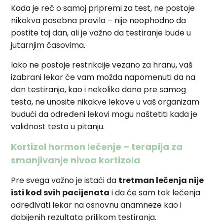
Kada je reč o samoj pripremi za test, ne postoje
nikakva posebna pravila – nije neophodno da
postite taj dan, ali je važno da testiranje bude u
jutarnjim časovima.
Iako ne postoje restrikcije vezano za hranu, vaš
izabrani lekar će vam možda napomenuti da na
dan testiranja, kao i nekoliko dana pre samog
testa, ne unosite nikakve lekove u vaš organizam
budući da određeni lekovi mogu naštetiti kada je
validnost testa u pitanju.
Kortizol hormon lečenje – terapija za
smanjivanje nivoa kortizola
Pre svega važno je istaći da
tretman lečenja nije
isti kod svih pacijenata
i da će sam tok lečenja
određivati lekar na osnovnu anamneze kao i
dobijenih rezultata prilikom testiranja.