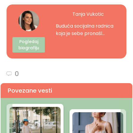
Tanja Vukotic
Buduća socijalna radnica
koja je sebe pronašl...
Pogledaj
biografiju
0
Povezane vesti