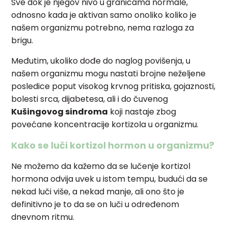
Sve dok je njegov nivo u granicama normale,
odnosno kada je aktivan samo onoliko koliko je
našem organizmu potrebno, nema razloga za
brigu.
Međutim, ukoliko dođe do naglog povišenja, u
našem organizmu mogu nastati brojne neželjene
posledice poput visokog krvnog pritiska, gojaznosti,
bolesti srca, dijabetesa, ali i do čuvenog
Kušingovog sindroma
koji nastaje zbog
povećane koncentracije kortizola u organizmu.
Kako se luči kortizol hormon u organizmu?
Ne možemo da kažemo da se lučenje kortizol
hormona odvija uvek u istom tempu, budući da se
nekad luči više, a nekad manje, ali ono što je
definitivno je to da se on luči u određenom
dnevnom ritmu.