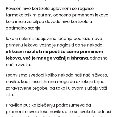
Povišen nivo kortizola uglavnom se reguliše
farmakološkim putem, odnosno primenom lekova
koje imaju za cilj da dovedu nivo kortizola u
optimalno stanje.
Iako u nekim slučajevima lečenje podrazumeva
primenu lekova, važno je naglasiti da se nekada
efikasni rezulati ne postižu samo primenom
lekova, već je mnogo važnija ishrana
, odnosno
način života.
I sami smo svedoci koliko nekada naš način života,
navike, kao i loša ishrana mogu da uzrokuju brjne
zdravstvene tegobe, pa tako i u ovom slučaju važi
isto.
Pravilan put ka izlečenju podrazumeva da
promenite svoje loše navike, a to se svakako odnosi