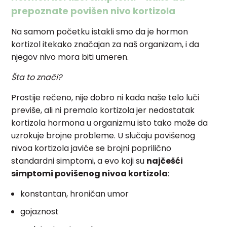
prepoznate povišen nivo kortizola
Na samom početku istakli smo da je hormon
kortizol itekako značajan za naš organizam, i da
njegov nivo mora biti umeren.
Šta to znači?
Prostije rečeno, nije dobro ni kada naše telo luči
previše, ali ni premalo kortizola jer nedostatak
kortizola hormona u organizmu isto tako može da
uzrokuje brojne probleme. U slučaju povišenog
nivoa kortizola javiće se brojni poprilično
standardni simptomi, a evo koji su
najčešći
simptomi povišenog nivoa kortizola
:
konstantan, hroničan umor
gojaznost