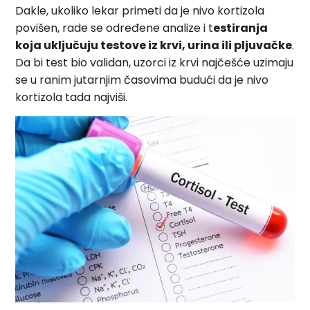
Dakle, ukoliko lekar primeti da je nivo kortizola
povišen, rade se određene analize i t
estiranja
koja uključuju testove iz krvi, urina ili pljuvačke
.
Da bi test bio validan, uzorci iz krvi najčešće uzimaju
se u ranim jutarnjim časovima budući da je nivo
kortizola tada najviši.