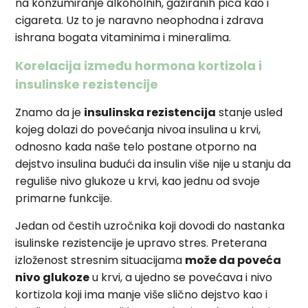
na konzumiranje alkoholnih, gaziranih pića kao i
cigareta. Uz to je naravno neophodna i zdrava
ishrana bogata vitaminima i mineralima.
Korelacija između hormona kortizola i
insulinske rezistencije
Znamo da je
insulinska rezistencija
stanje usled
kojeg dolazi do povećanja nivoa insulina u krvi,
odnosno kada naše telo postane otporno na
dejstvo insulina budući da insulin više nije u stanju da
reguliše nivo glukoze u krvi, kao jednu od svoje
primarne funkcije.
Jedan od čestih uzročnika koji dovodi do nastanka
isulinske rezistencije je upravo stres. Preterana
izloženost stresnim situacijama
može da poveća
nivo glukoze
u krvi, a ujedno se povećava i nivo
kortizola koji ima manje više slično dejstvo kao i