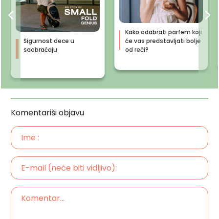
Kako odabrati parfem koji
Sigurnost dece u
će vas predstavljati bolje
saobraćaju
od reči?
Komentariši objavu