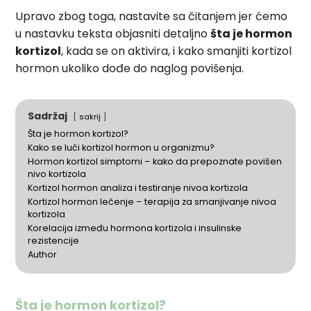
Upravo zbog toga, nastavite sa čitanjem jer ćemo
u nastavku teksta objasniti detaljno
šta je hormon
kortizol
, kada se on aktivira, i kako smanjiti kortizol
hormon ukoliko dođe do naglog povišenja.
Sadržaj
sakrij
Šta je hormon kortizol?
Kako se luči kortizol hormon u organizmu?
Hormon kortizol simptomi – kako da prepoznate povišen
nivo kortizola
Kortizol hormon analiza i testiranje nivoa kortizola
Kortizol hormon lečenje – terapija za smanjivanje nivoa
kortizola
Korelacija između hormona kortizola i insulinske
rezistencije
Author
Šta je hormon kortizol?