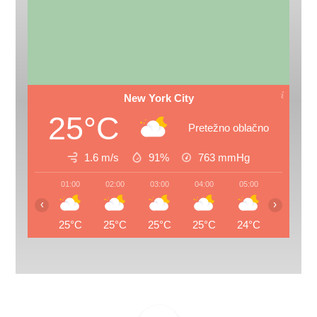
New York City
25°C
Pretežno oblačno
1.6 m/s
91%
763
mmHg
01:00
02:00
03:00
04:00
05:00
06:00
‹
›
25°C
25°C
25°C
25°C
24°C
24°C