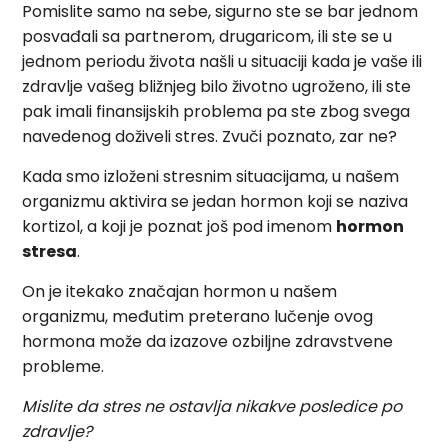
Pomislite samo na sebe, sigurno ste se bar jednom
posvađali sa partnerom, drugaricom, ili ste se u
jednom periodu života našli u situaciji kada je vaše ili
zdravlje vašeg bližnjeg bilo životno ugroženo, ili ste
pak imali finansijskih problema pa ste zbog svega
navedenog doživeli stres. Zvuči poznato, zar ne?
Kada smo izloženi stresnim situacijama, u našem
organizmu aktivira se jedan hormon koji se naziva
kortizol, a koji je poznat još pod imenom
hormon
stresa
.
On je itekako značajan hormon u našem
organizmu, međutim preterano lučenje ovog
hormona može da izazove ozbiljne zdravstvene
probleme.
Mislite da stres ne ostavlja nikakve posledice po
zdravlje?