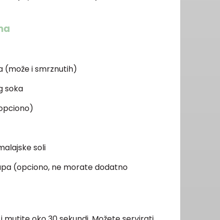
ma
da (može i smrznutih)
g soka
(opciono)
malajske soli
irupa (opciono, ne morate dodatno
i mutite oko 30 sekundi. Možete servirati