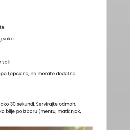
te
g soka
 soli
irupa (opciono, ne morate dodatno
 oko 30 sekundi. Servirajte odmah.
ko bilje po izboru (mentu, matičnjak,