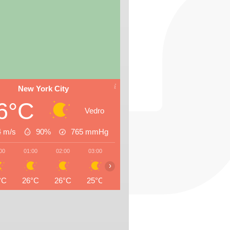
New York City
6°C
Vedro
4 m/s
90%
765
mmHg
00
01:00
02:00
03:00
04:00
05:00
06:00
07:0
›
°C
26°C
26°C
25°C
25°C
25°C
25°C
25°