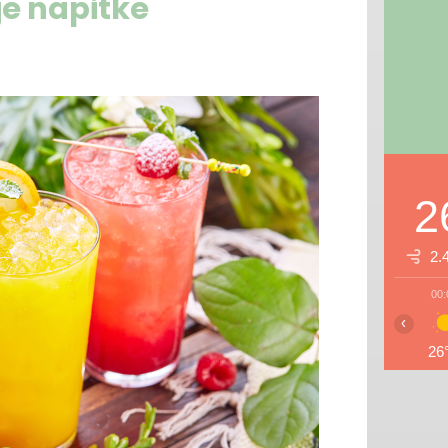
je napitke
2
2.
00:
‹
26