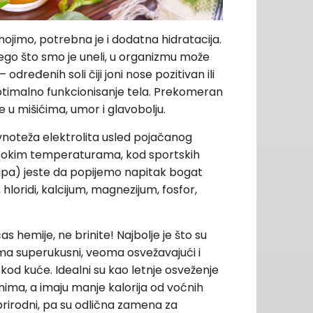
ojimo, potrebna je i dodatna hidratacija.
nego što smo je uneli, u organizmu može
određenih soli čiji joni nose pozitivan ili
ptimalno funkcionisanje tela. Prekomeran
e u mišićima, umor i glavobolju.
avnoteža elektrolita usled pojačanog
visokim temperaturama, kod sportskih
ripa) jeste da popijemo napitak bogat
 hloridi, kalcijum, magnezijum, fosfor,
s hemije, ne brinite! Najbolje je što su
ima superukusni, veoma osvežavajući i
od kuće. Idealni su kao letnje osveženje
inima, a imaju manje kalorija od voćnih
rirodni, pa su odlična zamena za