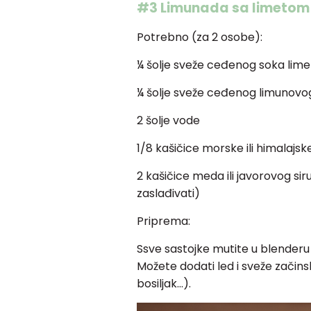
#3 Limunada sa limetom
Potrebno (za 2 osobe):
¼ šolje sveže ceđenog soka lime
¼ šolje sveže ceđenog limunovo
2 šolje vode
1/8 kašičice morske ili himalajske
2 kašičice meda ili javorovog s
zaslađivati)
Priprema:
Ssve sastojke mutite u blenderu
Možete dodati led i sveže začins
bosiljak…).