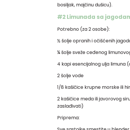
bosiljak, majčinu dušicu).
#2 Limunada sa jagoda
Potrebno (za 2 osobe):
½ šolje opranih i očišćenih jago
¼ šolje sveže ceđenog limunovo
4 kapi esencijalnog ulja limuna 
2 šolje vode
1/8 kašičice krupne morske ili hi
2 kašičice meda ili javorovog s
zaslađivati)
Priprema:
Sve sastojke smestite u blender 