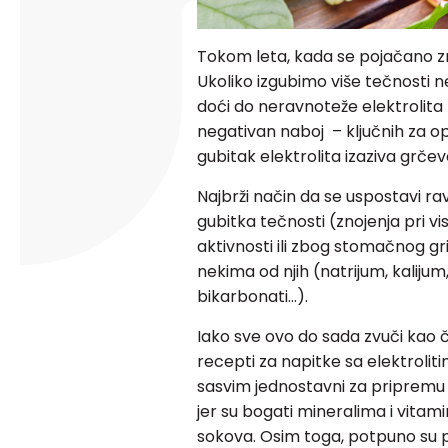
Tokom leta, kada se pojačano zn
Ukoliko izgubimo više tečnosti 
doći do neravnoteže elektrolita – 
negativan naboj – ključnih za o
gubitak elektrolita izaziva grčev
Najbrži način da se uspostavi r
gubitka tečnosti (znojenja pri 
aktivnosti ili zbog stomačnog g
nekima od njih (natrijum, kalijum,
bikarbonati…).
Iako sve ovo do sada zvuči kao ča
recepti za napitke sa elektrolit
sasvim jednostavni za pripremu k
jer su bogati mineralima i vitam
sokova. Osim toga, potpuno su p