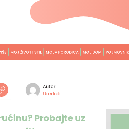
PIŠE
MOJ ŽIVOT I STIL
MOJA PORODICA
MOJ DOM
POJMOVNIK
Autor:
Urednik
rućinu? Probajte uz