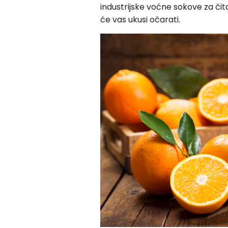
industrijske voćne sokove za či
će vas ukusi očarati.