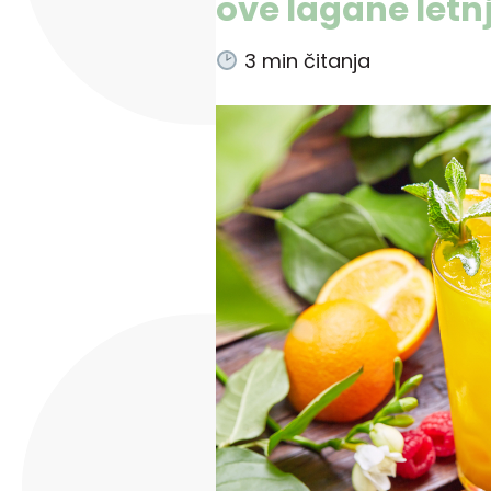
ove lagane letn
3
min čitanja