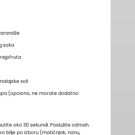
narandže
g soka
rejpfruta
malajske soli
irupa (opciono, ne morate dodatno
mutite oko 30 sekundi. Poslužite odmah.
o bilje po izboru (matičnjak, nanu,