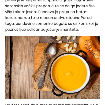
protiv jesenjeg umora. Spada u grupu najzdravijih
sezonskih voćki i preporučuje se da ga jedete što
više tokom jeseni. Bundeva je prepuna beta-
karotenom, a to je moćan anti-oksidans. Pored
toga, bundevine semenke bogate su cinkom, koji je
poznat kao odličan za jačanje imuniteta.