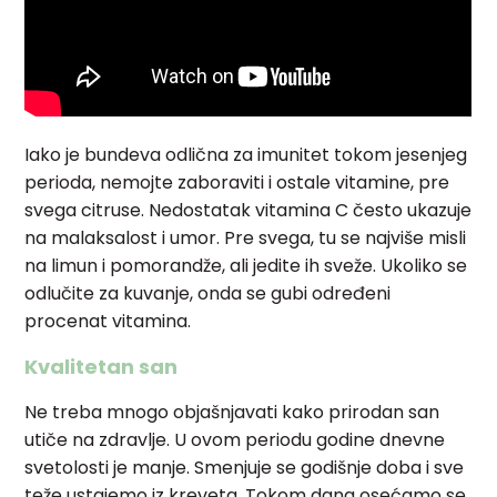
Iako je bundeva odlična za imunitet tokom jesenjeg
perioda, nemojte zaboraviti i ostale vitamine, pre
svega citruse. Nedostatak vitamina C često ukazuje
na malaksalost i umor. Pre svega, tu se najviše misli
na limun i pomorandže, ali jedite ih sveže. Ukoliko se
odlučite za kuvanje, onda se gubi određeni
procenat vitamina.
Kvalitetan san
Ne treba mnogo objašnjavati kako prirodan san
utiče na zdravlje. U ovom periodu godine dnevne
svetolosti je manje. Smenjuje se godišnje doba i sve
teže ustajemo iz kreveta. Tokom dana osećamo se