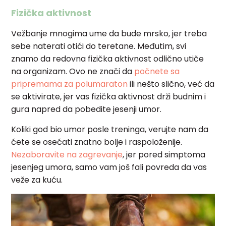
Fizička aktivnost
Vežbanje mnogima ume da bude mrsko, jer treba
sebe naterati otići do teretane. Međutim, svi
znamo da redovna fizička aktivnost odlično utiče
na organizam. Ovo ne znači da
počnete sa
pripremama za polumaraton
ili nešto slično, već da
se aktivirate, jer vas fizička aktivnost drži budnim i
gura napred da pobedite jesenji umor.
Koliki god bio umor posle treninga, verujte nam da
ćete se osećati znatno bolje i raspoloženije.
Nezaboravite na zagrevanje
, jer pored simptoma
jesenjeg umora, samo vam još fali povreda da vas
veže za kuću.