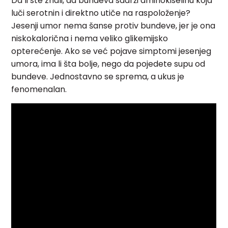
Da li ste znali, da bundeva sadrži aminokiselinu koja
luči serotnin i direktno utiče na raspoloženje?
Jesenji umor nema šanse protiv bundeve, jer je ona
niskokalorična i nema veliko glikemijsko
opterećenje. Ako se već pojave simptomi jesenjeg
umora, ima li šta bolje, nego da pojedete supu od
bundeve. Jednostavno se sprema, a ukus je
fenomenalan.