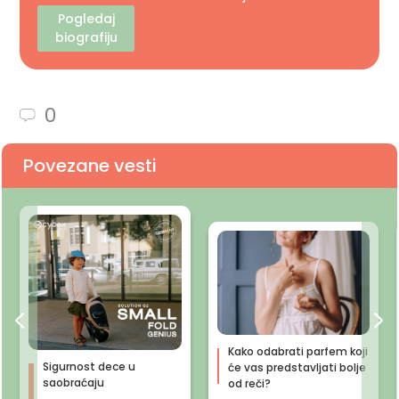
Pogledaj
biografiju
0
Povezane vesti
Kako odabrati parfem koji
Sigurnost dece u
će vas predstavljati bolje
saobraćaju
od reči?