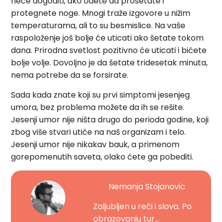
neće dogoditi, ako odete da prošetate i
protegnete noge. Mnogi traže izgovore u nižim
temperaturama, ali to su besmislice. Na vaše
raspoloženje još bolje će uticati ako šetate tokom
dana. Prirodna svetlost pozitivno će uticati i bićete
bolje volje. Dovoljno je da šetate tridesetak minuta,
nema potrebe da se forsirate.
Sada kada znate koji su prvi simptomi jesenjeg
umora, bez problema možete da ih se rešite.
Jesenji umor nije ništa drugo do perioda godine, koji
zbog više stvari utiče na naš organizam i telo.
Jesenji umor nije nikakav bauk, a primenom
gorepomenutih saveta, olako ćete ga pobediti.
Nemanja Stojanovic
Zaljubljen u reči i slova. Po
obrazovanju tur...