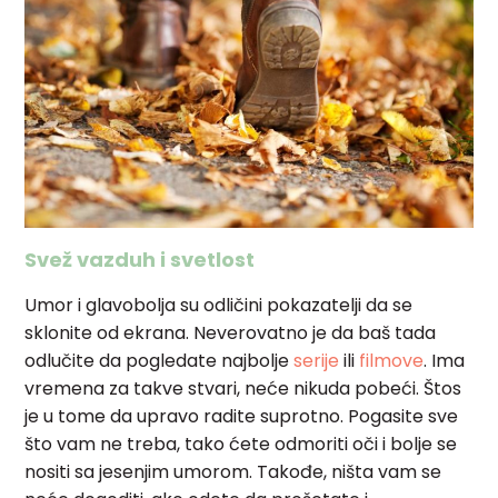
Svež vazduh i svetlost
Umor i glavobolja su odličini pokazatelji da se
sklonite od ekrana. Neverovatno je da baš tada
odlučite da pogledate najbolje
serije
ili
filmove
. Ima
vremena za takve stvari, neće nikuda pobeći. Štos
je u tome da upravo radite suprotno. Pogasite sve
što vam ne treba, tako ćete odmoriti oči i bolje se
nositi sa jesenjim umorom. Takođe, ništa vam se