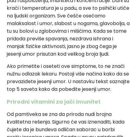
pad raspoloženja, imuniteta i koncentracije. Dani su
kraći i temperatura je u padu, a sve to psihički utiče
na ljudski organizam. Sve češće osećamo
malaksalost i umor, slabost u nogama, glavobolja, a
tu su bolovi u zglobovima i mišićima. Kada se tome
pridoda previše spavanja, nezdrava ishrana i
manjak fizičke aktivnosti, jasno je zbog čega je
jesenji umor prisutan kod velikog broja ljudi.
Ako primetite i oseteti ove simptome, to ne znači
nužnu odlazak lekaru. Postoji više načina kako da se
prevaziđete jesenji umor. U nastavku tekst saznajte
top 5 saveta kako da pobedite jesenji umor.
Prirodni vitamini za jači imunitet
Od pamtiveka se zna da priroda nudi brojna
kvalitetna rešenja. Sigurno će vas iznenaditi, kada
čujete da je bundeva odličan saborac u borbi