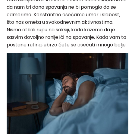
da nam tri dana spavanja ne bi pomoglo da se
odmorimo. Konstantno osećamo umor i slabost,
što nas ometa u svakodnevnim aktivnostima.
Nismo otkrili rupu na saksiji, kada kažemo da je
sasvim dovoljno ranije ići na spavanje. Kada vam to
postane rutina, ubrzo ćete se osećati mnogo bolje.