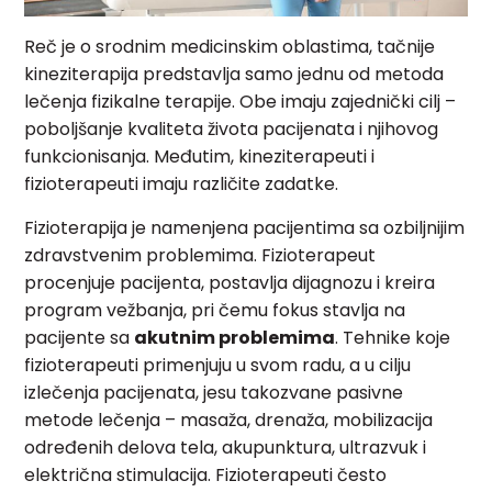
Reč je o srodnim medicinskim oblastima, tačnije
kineziterapija predstavlja samo jednu od metoda
lečenja fizikalne terapije. Obe imaju zajednički cilj –
poboljšanje kvaliteta života pacijenata i njihovog
funkcionisanja. Međutim, kineziterapeuti i
fizioterapeuti imaju različite zadatke.
Fizioterapija je namenjena pacijentima sa ozbiljnijim
zdravstvenim problemima. Fizioterapeut
procenjuje pacijenta, postavlja dijagnozu i kreira
program vežbanja, pri čemu fokus stavlja na
pacijente sa
akutnim problemima
. Tehnike koje
fizioterapeuti primenjuju u svom radu, a u cilju
izlečenja pacijenata, jesu takozvane pasivne
metode lečenja – masaža, drenaža, mobilizacija
određenih delova tela, akupunktura, ultrazvuk i
električna stimulacija. Fizioterapeuti često