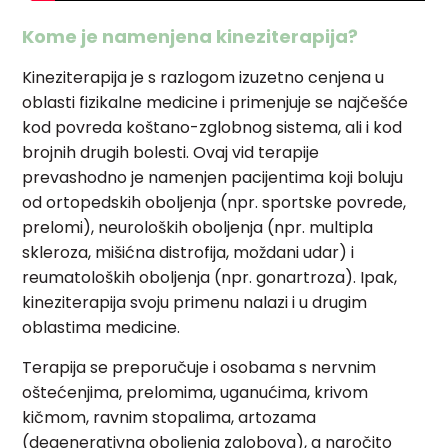
Kome je namenjena kineziterapija?
Kineziterapija je s razlogom izuzetno cenjena u
oblasti fizikalne medicine i primenjuje se najčešće
kod povreda koštano-zglobnog sistema, ali i kod
brojnih drugih bolesti. Ovaj vid terapije
prevashodno je namenjen pacijentima koji boluju
od ortopedskih oboljenja (npr. sportske povrede,
prelomi), neuroloških oboljenja (npr. multipla
skleroza, mišićna distrofija, moždani udar) i
reumatoloških oboljenja (npr. gonartroza). Ipak,
kineziterapija svoju primenu nalazi i u drugim
oblastima medicine.
Terapija se preporučuje i osobama s nervnim
oštećenjima, prelomima, uganućima, krivom
kičmom, ravnim stopalima, artozama
(degenerativna oboljenja zglobova), a naročito