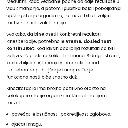
Međutim, kada vežbanje počne da daje rezultate u
vidu smanjenja, a potom i gubitka bola i poboljšanja
opšteg stanja organizma, to može biti dovoljan
motiv za nastavak terapije.
Svakako, da bi se osetili konkretni rezultati
kineziterapije, potrebno je
vreme, doslednost i
kontinuitet
. Kod lakših oboljenja rezultati će biti
vidljivi već posle nekoliko tretmana. S druge strane,
kod ozbiljnijih oštećenja vremenski period
potreban za poboljšanje i unapređenje
funkcionalnosti biće znatno duži.
Kineziterapija ima brojne pozitivne efekte na
celokupno stanje organizma. Kineziterapijom
možete:
povećati elastičnost i pokretljivost zglobova,
ojačati snagu,