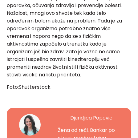
oporavka, očuvanja zdravlja i prevencije bolesti.
Nažalost, mnogi ovo shvate tek kada telo
određenim bolom ukaže na problem. Tada je za
oporavak organizma potrebno znatno više
vremena i napora nego da se s fizičkim
aktivnostima započelo u trenutku kada je
organizam još bio zdrav. Zato je važno ne samo
istrajati i uspešno završiti kineziterapiju već
promeniti nezdrav životni stil i fizičku aktivnost
staviti visoko na listu prioriteta.
Foto:Shutterstock
Djuridjica Popovic
Žena od reči. Bankar po
struci, preduzetnica ...