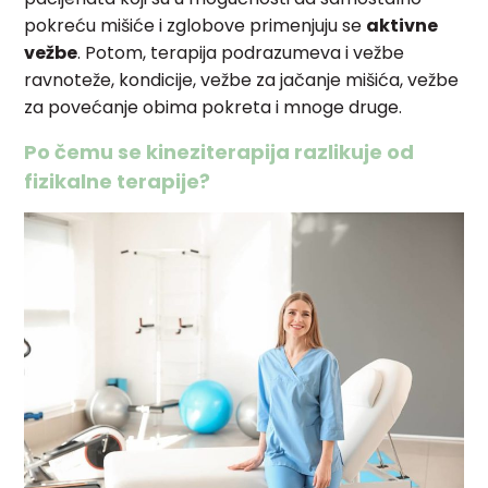
pokreću mišiće i zglobove primenjuju se
aktivne
vežbe
. Potom, terapija podrazumeva i vežbe
ravnoteže, kondicije, vežbe za jačanje mišića, vežbe
za povećanje obima pokreta i mnoge druge.
Po čemu se kineziterapija razlikuje od
fizikalne terapije?