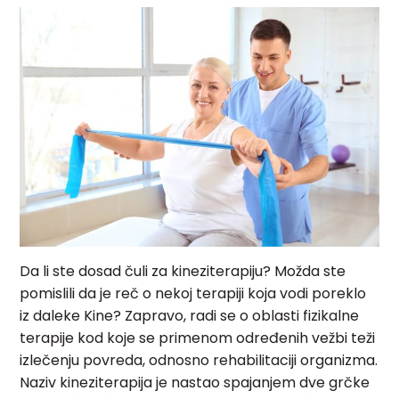
Da li ste dosad čuli za kineziterapiju? Možda ste
pomislili da je reč o nekoj terapiji koja vodi poreklo
iz daleke Kine? Zapravo, radi se o oblasti fizikalne
terapije kod koje se primenom određenih vežbi teži
izlečenju povreda, odnosno rehabilitaciji organizma.
Naziv kineziterapija je nastao spajanjem dve grčke