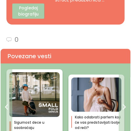
Pogledaj
biografiju
0
Povezane vesti
Kako odabrati parfem koji
Sigurnost dece u
će vas predstavljati bolje
saobraćaju
od reči?