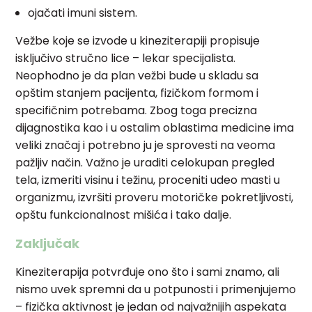
ojačati imuni sistem.
Vežbe koje se izvode u kineziterapiji propisuje
isključivo stručno lice – lekar specijalista.
Neophodno je da plan vežbi bude u skladu sa
opštim stanjem pacijenta, fizičkom formom i
specifičnim potrebama. Zbog toga precizna
dijagnostika kao i u ostalim oblastima medicine ima
veliki značaj i potrebno ju je sprovesti na veoma
pažljiv način. Važno je uraditi celokupan pregled
tela, izmeriti visinu i težinu, proceniti udeo masti u
organizmu, izvršiti proveru motoričke pokretljivosti,
opštu funkcionalnost mišića i tako dalje.
Zaključak
Kineziterapija potvrđuje ono što i sami znamo, ali
nismo uvek spremni da u potpunosti i primenjujemo
– fizička aktivnost je jedan od najvažnijih aspekata