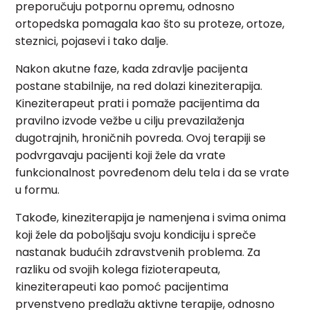
preporučuju potpornu opremu, odnosno
ortopedska pomagala kao što su proteze, ortoze,
steznici, pojasevi i tako dalje.
Nakon akutne faze, kada zdravlje pacijenta
postane stabilnije, na red dolazi kineziterapija.
Kineziterapeut prati i pomaže pacijentima da
pravilno izvode vežbe u cilju prevazilaženja
dugotrajnih, hroničnih povreda. Ovoj terapiji se
podvrgavaju pacijenti koji žele da vrate
funkcionalnost povređenom delu tela i da se vrate
u formu.
Takođe, kineziterapija je namenjena i svima onima
koji žele da poboljšaju svoju kondiciju i spreče
nastanak budućih zdravstvenih problema. Za
razliku od svojih kolega fizioterapeuta,
kineziterapeuti kao pomoć pacijentima
prvenstveno predlažu aktivne terapije, odnosno