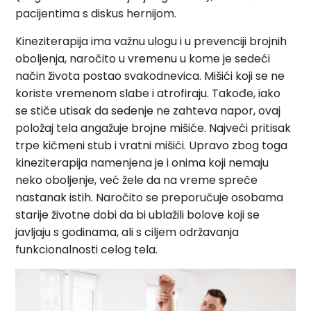
pacijentima s diskus hernijom.
Kineziterapija ima važnu ulogu i u prevenciji brojnih
oboljenja, naročito u vremenu u kome je sedeći
način života postao svakodnevica. Mišići koji se ne
koriste vremenom slabe i atrofiraju. Takođe, iako
se stiče utisak da sedenje ne zahteva napor, ovaj
položaj tela angažuje brojne mišiće. Najveći pritisak
trpe kičmeni stub i vratni mišići. Upravo zbog toga
kineziterapija namenjena je i onima koji nemaju
neko oboljenje, već žele da na vreme spreče
nastanak istih. Naročito se preporučuje osobama
starije životne dobi da bi ublažili bolove koji se
javljaju s godinama, ali s ciljem održavanja
funkcionalnosti celog tela.