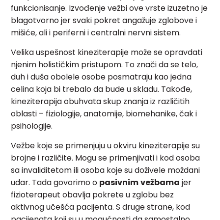
funkcionisanje. Izvođenje vežbi ove vrste izuzetno je
blagotvorno jer svaki pokret angažuje zglobove i
mišiće, ali i periferni i centralni nervni sistem.
Velika uspešnost kineziterapije može se opravdati
njenim holističkim pristupom. To znači da se telo,
duh i duša obolele osobe posmatraju kao jedna
celina koja bi trebalo da bude u skladu. Takođe,
kineziterapija obuhvata skup znanja iz različitih
oblasti – fiziologije, anatomije, biomehanike, čak i
psihologije.
Vežbe koje se primenjuju u okviru kineziterapije su
brojne i različite. Mogu se primenjivati i kod osoba
sa invaliditetom ili osoba koje su doživele moždani
udar. Tada govorimo o
pasivnim
vežbama
jer
fizioterapeut obavlja pokrete u zglobu bez
aktivnog učešća pacijenta. S druge strane, kod
pacijenata koji su u mogućnosti da samostalno