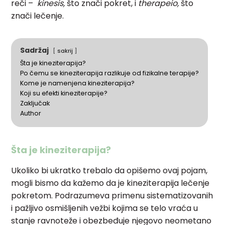
reči –
kinesis,
što znači pokret, i
therapeio,
što
znači lečenje.
Sadržaj
sakrij
Šta je kineziterapija?
Po čemu se kineziterapija razlikuje od fizikalne terapije?
Kome je namenjena kineziterapija?
Koji su efekti kineziterapije?
Zaključak
Author
Šta je kineziterapija?
Ukoliko bi ukratko trebalo da opišemo ovaj pojam,
mogli bismo da kažemo da je kineziterapija lečenje
pokretom. Podrazumeva primenu sistematizovanih
i pažljivo osmišljenih vežbi kojima se telo vraća u
stanje ravnoteže i obezbeđuje njegovo neometano