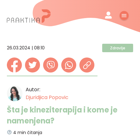
26.03.2024 | 08:10
Zdravlje
Autor:
Djuridjica Popovic
Šta je kineziterapija i kome je
namenjena?
4
min čitanja