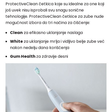
ProtectiveClean četkica koje su idealne za one koji
još uvek nisu isprobali svu snagu sonične
tehnologije. ProtectiveClean četkice za zube nude
mogućnost izbora do tri načina za čišćenje:
Clean
za efikasno uklanjanje naslaga
White
za uklanjanje mrlja i vidljivo belje zube već
nakon nedelju dana korišćenja
Gum Health
za zdravije desni