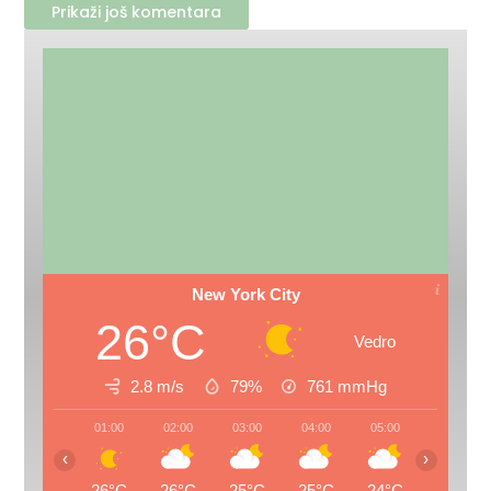
Prikaži još komentara
New York City
26°C
Vedro
2.8 m/s
79%
761
mmHg
01:00
02:00
03:00
04:00
05:00
06:00
‹
›
26°C
26°C
25°C
25°C
24°C
24°C