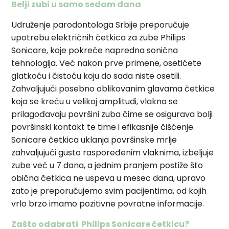
Belji zubi u samo sedam dana
Udruženje parodontologa Srbije preporučuje
upotrebu električnih četkica za zube Philips
Sonicare, koje pokreće napredna sonična
tehnologija. Već nakon prve primene, osetićete
glatkoću i čistoću koju do sada niste osetili.
Zahvaljujući posebno oblikovanim glavama četkice
koja se kreću u velikoj amplitudi, vlakna se
prilagođavaju površini zuba čime se osigurava bolji
površinski kontakt te time i efikasnije čišćenje.
Sonicare četkica uklanja površinske mrlje
zahvaljujući gusto raspoređenim vlaknima, izbeljuje
zube već u 7 dana, a jednim pranjem postiže što
obična četkica ne uspeva u mesec dana, upravo
zato je preporučujemo svim pacijentima, od kojih
vrlo brzo imamo pozitivne povratne informacije.
Zašto odabrati Philips Sonicare četkicu?