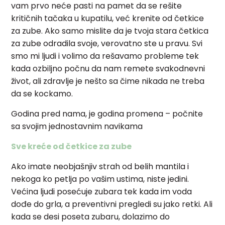
vam prvo neće pasti na pamet da se rešite
kritičnih tačaka u kupatilu, već krenite od četkice
za zube. Ako samo mislite da je tvoja stara četkica
za zube odradila svoje, verovatno ste u pravu. Svi
smo mi ljudi i volimo da rešavamo probleme tek
kada ozbiljno počnu da nam remete svakodnevni
život, ali zdravlje je nešto sa čime nikada ne treba
da se kockamo.
Godina pred nama, je godina promena – počnite
sa svojim jednostavnim navikama
Sve kreće od četkice za zube
Ako imate neobjašnjiv strah od belih mantila i
nekoga ko petlja po vašim ustima, niste jedini.
Većina ljudi posećuje zubara tek kada im voda
dođe do grla, a preventivni pregledi su jako retki. Ali
kada se desi poseta zubaru, dolazimo do