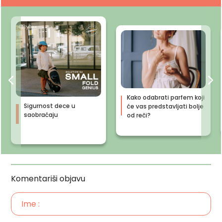
Kako odabrati parfem koji
Sigurnost dece u
će vas predstavljati bolje
saobraćaju
od reči?
Komentariši objavu