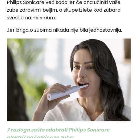
Philips Sonicare već sada jer će ona učiniti vaše
zube zdravim i beljim, a skupe izlete kod zubara
svešće na minimum.
Jer briga o zubima nikada nije bila jednostavnija.
7 razloga zašto odabrati Philips Sonicare
električne četkice za zube: