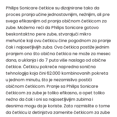
Philips Sonicare četkice su dizajnirane tako da
proces pranja učine jednostavnijim, nežnijim, ali pre
svega efikasnijim od pranja običnom četkicom za
zube. Možemo reći da Philips Sonicare gotovo
beskontaktno pere zube, stvarajući mikro
mehuriće koji ovu četkicu čine pogodnom za pranje
čak i najosetljivijih zuba. Ova četkica postiže jednim
pranjem ono što obična četkica ne može za mesec
dana, a uklanja i do 7 puta više naslaga od obične
četkice. Četkicu pokreće napredna sonična
tehnologija koja čini 62.000 kombinovanih pokreta
u jednom minutu, što je nezamislivo postići
običnom četkicom. Pranje sa Philips Sonicare
četkicom za zube je toliko efikasno, a opet toliko
nežno da čak i oni sa najosetljivijim zubima i
desnima mogu da je koriste. Zato razmislite o tome
da četkicu iz detinjstva zamenite četkicom za zube