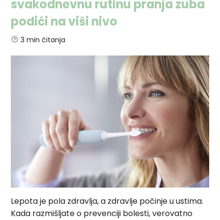
svakodnevnu rutinu pranja zuba
podići na viši nivo
3
min čitanja
Lepota je pola zdravlja, a zdravlje počinje u ustima.
Kada razmišljate o prevenciji bolesti, verovatno