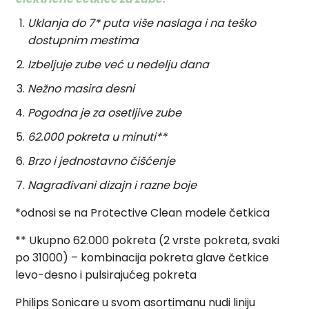
Uklanja do 7* puta više naslaga i na teško
dostupnim mestima
Izbeljuje zube ve
ć u nedelju dana
Nežno masira desni
Pogodna je za osetljive zube
62.000 pokreta u minuti**
Brzo i jednostavno čišćenje
Nagrađivani dizajn i razne boje
*odnosi se na Protective Clean modele četkica
** Ukupno 62.000 pokreta (2 vrste pokreta, svaki
po 31000) – kombinacija pokreta glave četkice
levo-desno i pulsirajućeg pokreta
Philips Sonicare u svom asortimanu nudi liniju