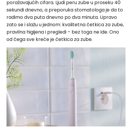
poražavajućih cifara. Ljudi peru zube u proseku 40
sekundi dnevno, a preporuka stomatologa je da to
radimo dva puta dnevno po dva minuta. Upravo
zato se i slažu u jednom: kvalitetna četkica za zube,
pravilna higijena i pregledi – bez toga ne ide. Ono
od čega sve kreće je četkica za zube.