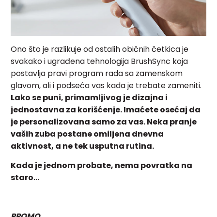
Ono što je razlikuje od ostalih običnih četkica je
svakako i ugrađena tehnologija BrushSync koja
postavlja pravi program rada sa zamenskom
glavom, ali i podseća vas kada je trebate zameniti.
Lako se puni, primamljivog je dizajna i
jednostavna za korišćenje. Imaćete osećaj da
je personalizovana samo za vas. Neka pranje
vaših zuba postane omiljena dnevna
aktivnost, a ne tek usputna rutina.
Kada je jednom probate, nema povratka na
staro…
PROMO