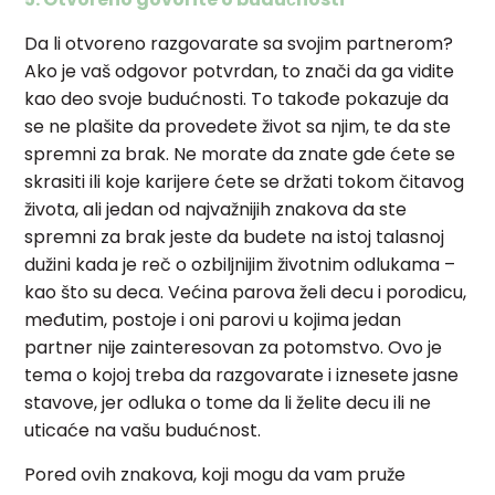
Da li otvoreno razgovarate sa svojim partnerom?
Ako je vaš odgovor potvrdan, to znači da ga vidite
kao deo svoje budućnosti. To takođe pokazuje da
se ne plašite da provedete život sa njim, te da ste
spremni za brak. Ne morate da znate gde ćete se
skrasiti ili koje karijere ćete se držati tokom čitavog
života, ali jedan od najvažnijih znakova da ste
spremni za brak jeste da budete na istoj talasnoj
dužini kada je reč o ozbiljnijim životnim odlukama –
kao što su deca. Većina parova želi decu i porodicu,
međutim, postoje i oni parovi u kojima jedan
partner nije zainteresovan za potomstvo. Ovo je
tema o kojoj treba da razgovarate i iznesete jasne
stavove, jer odluka o tome da li želite decu ili ne
uticaće na vašu budućnost.
Pored ovih znakova, koji mogu da vam pruže