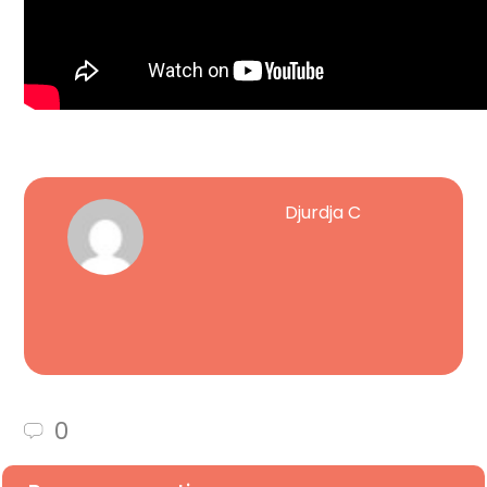
Djurdja C
0