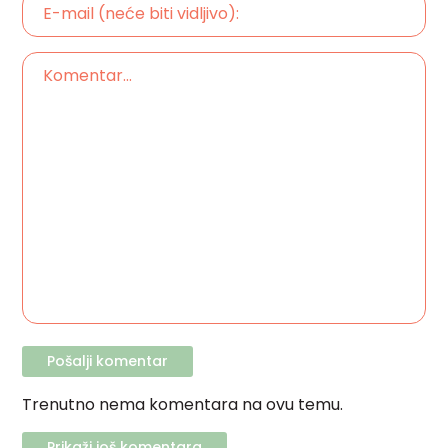
Trenutno nema komentara na ovu temu.
Prikaži još komentara