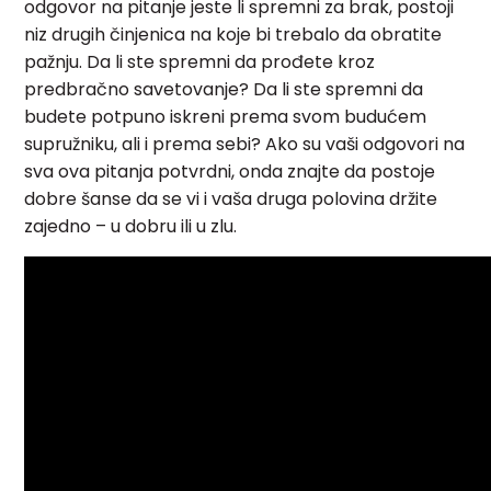
odgovor na pitanje jeste li spremni za brak, postoji
niz drugih činjenica na koje bi trebalo da obratite
pažnju. Da li ste spremni da prođete kroz
predbračno savetovanje? Da li ste spremni da
budete potpuno iskreni prema svom budućem
supružniku, ali i prema sebi? Ako su vaši odgovori na
sva ova pitanja potvrdni, onda znajte da postoje
dobre šanse da se vi i vaša druga polovina držite
zajedno – u dobru ili u zlu.