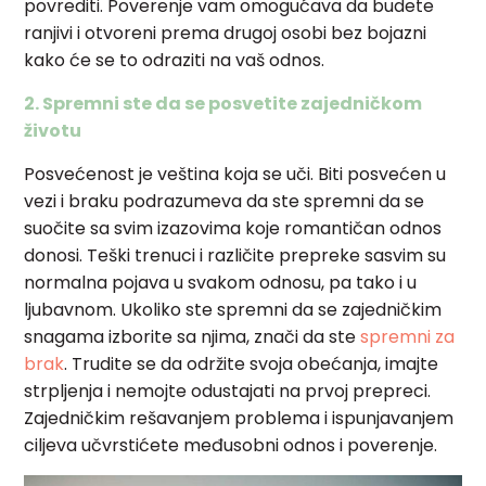
povrediti. Poverenje vam omogućava da budete
ranjivi i otvoreni prema drugoj osobi bez bojazni
kako će se to odraziti na vaš odnos.
2. Spremni ste da se posvetite zajedničkom
životu
Posvećenost je veština koja se uči. Biti posvećen u
vezi i braku podrazumeva da ste spremni da se
suočite sa svim izazovima koje romantičan odnos
donosi. Teški trenuci i različite prepreke sasvim su
normalna pojava u svakom odnosu, pa tako i u
ljubavnom. Ukoliko ste spremni da se zajedničkim
snagama izborite sa njima, znači da ste
spremni za
brak
.
Trudite se da održite svoja obećanja, imajte
strpljenja i nemojte odustajati na prvoj prepreci.
Zajedničkim rešavanjem problema i ispunjavanjem
ciljeva učvrstićete međusobni odnos i poverenje.