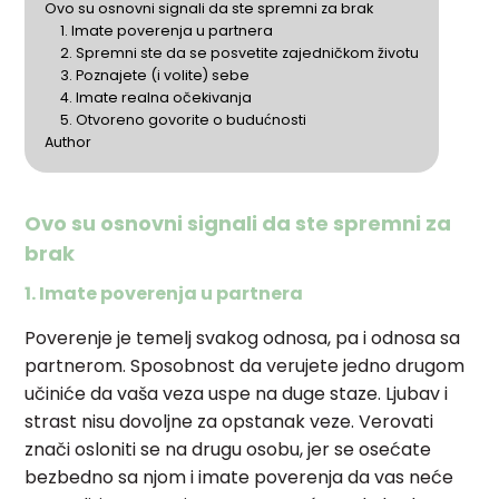
Ovo su osnovni signali da ste spremni za brak
1. Imate poverenja u partnera
2. Spremni ste da se posvetite zajedničkom životu
3. Poznajete (i volite) sebe
4. Imate realna očekivanja
5. Otvoreno govorite o budućnosti
Author
Ovo su osnovni signali da ste spremni za
brak
1. Imate poverenja u partnera
Poverenje je temelj svakog odnosa, pa i odnosa sa
partnerom. Sposobnost da verujete jedno drugom
učiniće da vaša veza uspe na duge staze. Ljubav i
strast nisu dovoljne za opstanak veze. Verovati
znači osloniti se na drugu osobu, jer se osećate
bezbedno sa njom i imate poverenja da vas neće