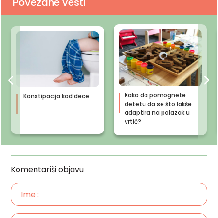
Povezane vesti
Kako da pomognete
Konstipacija kod dece
detetu da se što lakše
adaptira na polazak u
vrtić?
Komentariši objavu