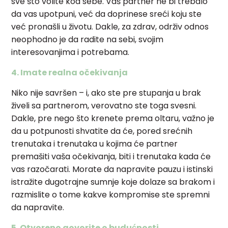
sve što volite kod sebe. Vaš partner ne bi trebalo
da vas upotpuni, već da doprinese sreći koju ste
već pronašli u životu. Dakle, za zdrav, održiv odnos
neophodno je da radite na sebi, svojim
interesovanjima i potrebama.
4. Imate realna očekivanja
Niko nije savršen – i, ako ste pre stupanja u brak
živeli sa partnerom, verovatno ste toga svesni.
Dakle, pre nego što krenete prema oltaru, važno je
da u potpunosti shvatite da će, pored srećnih
trenutaka i trenutaka u kojima će partner
premašiti vaša očekivanja, biti i trenutaka kada će
vas razočarati. Morate da napravite pauzu i istinski
istražite dugotrajne sumnje koje dolaze sa brakom i
razmislite o tome kakve kompromise ste spremni
da napravite.
5. Otvoreno govorite o budućnosti