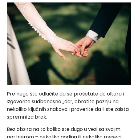
Pre nego što odlučite da se prošetate do oltara i
izgovorite sudbonosno „da”, obratite pažnju na
nekoliko ključnih znakova i proverite da li ste zaista
spremni za brak.
Bez obzira na to koliko ste dugo u vezi sa svojim
partnerom – nekoliko godina ili nekoliko meseci,