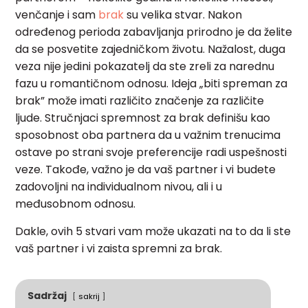
venčanje i sam
brak
su velika stvar.
Nakon
određenog perioda zabavljanja prirodno je da želite
da se posvetite zajedničkom životu. Nažalost, duga
veza nije jedini pokazatelj da ste zreli za narednu
fazu u romantičnom odnosu. Ideja „biti spreman za
brak” može imati različito značenje za različite
ljude. Stručnjaci spremnost za brak definišu kao
sposobnost oba partnera da u važnim trenucima
ostave po strani svoje preferencije radi uspešnosti
veze. Takođe, važno je da vaš partner i vi budete
zadovoljni na individualnom nivou, ali i u
međusobnom odnosu.
Dakle, ovih 5 stvari vam može ukazati na to da li ste
vaš partner i vi zaista spremni za brak.
Sadržaj
sakrij