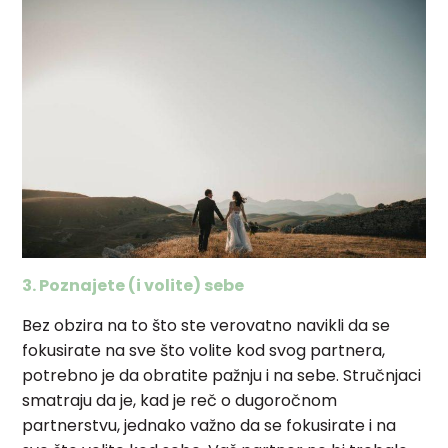
3. Poznajete (i volite) sebe
Bez obzira na to što ste verovatno navikli da se
fokusirate na sve što volite kod svog partnera,
potrebno je da obratite pažnju i na sebe. Stručnjaci
smatraju da je, kad je reč o dugoročnom
partnerstvu, jednako važno da se fokusirate i na