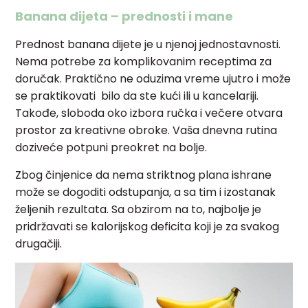
Banana dijeta – prednosti i mane
Prednost banana dijete je u njenoj jednostavnosti.
Nema potrebe za komplikovanim receptima za
doručak. Praktično ne oduzima vreme ujutro i može
se praktikovati bilo da ste kući ili u kancelariji.
Takođe, sloboda oko izbora ručka i večere otvara
prostor za kreativne obroke. Vaša dnevna rutina
doziveće potpuni preokret na bolje.
Zbog činjenice da nema striktnog plana ishrane
može se dogoditi odstupanja, a sa tim i izostanak
željenih rezultata. Sa obzirom na to, najbolje je
pridržavati se kalorijskog deficita koji je za svakog
drugačiji.