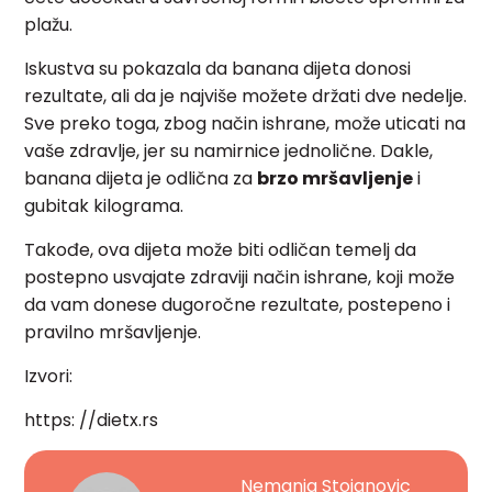
plažu.
Iskustva su pokazala da banana dijeta donosi
rezultate, ali da je najviše možete držati dve nedelje.
Sve preko toga, zbog način ishrane, može uticati na
vaše zdravlje, jer su namirnice jednolične. Dakle,
banana dijeta je odlična za
brzo mršavljenje
i
gubitak kilograma.
Takođe, ova dijeta može biti odličan temelj da
postepno usvajate zdraviji način ishrane, koji može
da vam donese dugoročne rezultate, postepeno i
pravilno mršavljenje.
Izvori:
https: //dietx.rs
Nemanja Stojanovic