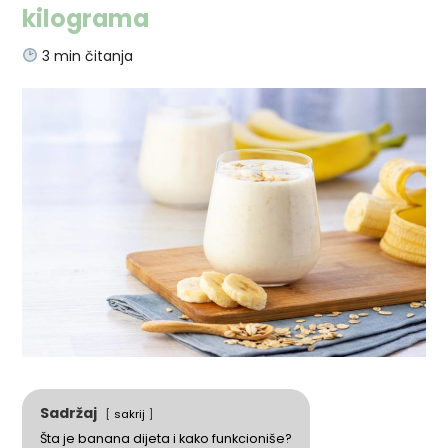
kilograma
3
min čitanja
Sadržaj
sakrij
Šta je banana dijeta i kako funkcioniše?