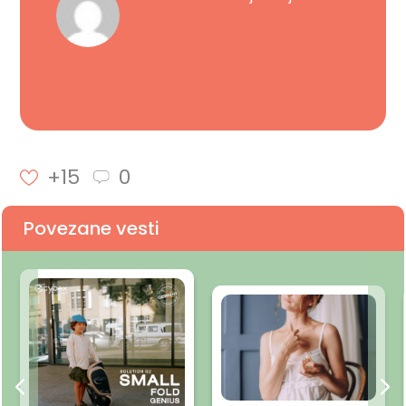
+15
0
Povezane vesti