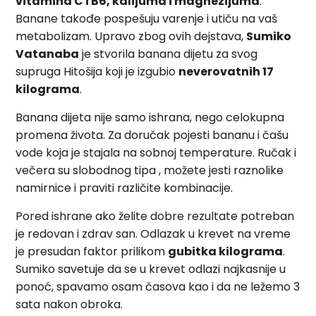
vitamina C i B6, kalijuma i magnezijuma
.
Banane takođe pospešuju varenje i utiču na vaš
metabolizam. Upravo zbog ovih dejstava,
Sumiko
Vatanaba
je stvorila banana dijetu za svog
supruga Hitošija koji je izgubio
neverovatnih 17
kilograma
.
Banana dijeta nije samo ishrana, nego celokupna
promena života. Za doručak pojesti bananu i čašu
vode koja je stajala na sobnoj temperature. Ručak i
večera su slobodnog tipa , možete jesti raznolike
namirnice i praviti različite kombinacije.
Pored ishrane ako želite dobre rezultate potreban
je redovan i zdrav san. Odlazak u krevet na vreme
je presudan faktor prilikom
gubitka kilograma
.
Sumiko savetuje da se u krevet odlazi najkasnije u
ponoć, spavamo osam časova kao i da ne ležemo 3
sata nakon obroka.