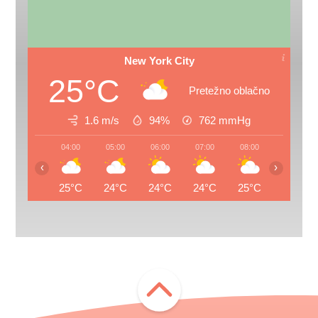
New York City
25°C
Pretežno oblačno
1.6 m/s
94%
762
mmHg
04:00
05:00
06:00
07:00
08:00
09:00
‹
›
25°C
24°C
24°C
24°C
25°C
27°C