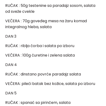
RUČAK
: 50g testenine sa paradajz sosom, salata
od sveže cvekle
VEČERA : 70g goveđeg mesa na žaru komad
integralnog hleba, salata
DAN 3
RUČAK
: riblja čorba i salata po izboru
VEČERA
: 100g ćuretine i zelena salata
DAN 4
RUČAK
: dinstano povrće paradajz salata
VEČERA:
pileći batak bez kožice, salata po izboru
DAN 5
RUČAK
: spanać sa pirinčem, salata