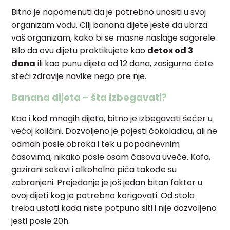
Bitno je napomenuti da je potrebno unositi u svoj
organizam vodu. Cilj banana dijete jeste da ubrza
vaš organizam, kako bi se masne naslage sagorele.
Bilo da ovu dijetu praktikujete kao
detox od 3
dana
ili kao punu dijeta od 12 dana, zasigurno ćete
steći zdravije navike nego pre nje.
Banana dijeta – šta izbegavati?
Kao i kod mnogih dijeta, bitno je izbegavati šećer u
većoj količini. Dozvoljeno je pojesti čokoladicu, ali ne
odmah posle obroka i tek u popodnevnim
časovima, nikako posle osam časova uveče. Kafa,
gazirani sokovi i alkoholna pića takođe su
zabranjeni. Prejedanje je još jedan bitan faktor u
ovoj dijeti kog je potrebno korigovati. Od stola
treba ustati kada niste potpuno siti i nije dozvoljeno
jesti posle 20h.