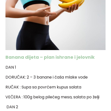
Banana dijeta – plan ishrane i jelovnik
DAN 1
DORUČAK
: 2 – 3 banane i čaša mlake vode
RUČAK
: Supa sa povrćem kupus salata
VEČERA
: 100g belog pilećeg mesa, salata po želji
DAN 2