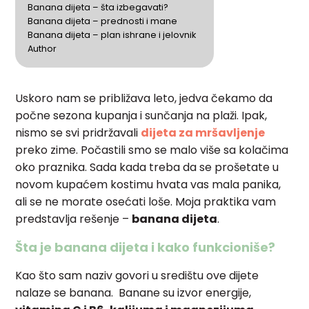
Banana dijeta – šta izbegavati?
Banana dijeta – prednosti i mane
Banana dijeta – plan ishrane i jelovnik
Author
Uskoro nam se približava leto, jedva čekamo da
počne sezona kupanja i sunčanja na plaži. Ipak,
nismo se svi pridržavali
dijeta za mršavljenje
preko zime. Počastili smo se malo više sa kolačima
oko praznika. Sada kada treba da se prošetate u
novom kupaćem kostimu hvata vas mala panika,
ali se ne morate osećati loše. Moja praktika vam
predstavlja rešenje –
banana dijeta
.
Šta je banana dijeta i kako funkcioniše?
Kao što sam naziv govori u središtu ove dijete
nalaze se banana. Banane su izvor energije,