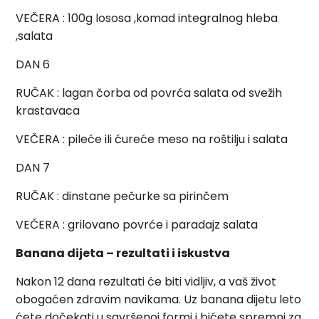
VEČERA
: 100g lososa ,komad integralnog hleba
,salata
DAN 6
RUČAK
: lagan čorba od povrća salata od svežih
krastavaca
VEČERA
: pileće ili ćureće meso na roštilju i salata
DAN 7
RUČAK
: dinstane pečurke sa pirinčem
VEČERA
: grilovano povrće i paradajz salata
Banana dijeta – rezultati i iskustva
Nakon 12 dana rezultati će biti vidljiv, a vaš život
obogaćen zdravim navikama. Uz banana dijetu leto
ćete dočekati u savršenoj formi i bićete spremni za