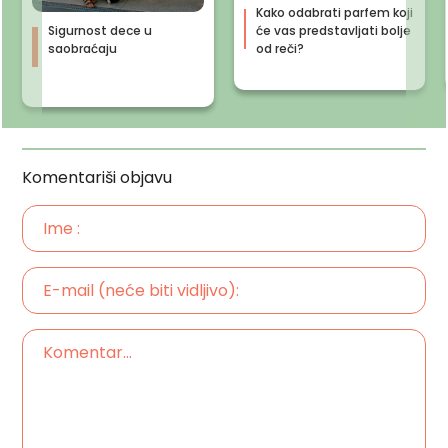
Kako odabrati parfem koji
Sigurnost dece u
će vas predstavljati bolje
saobraćaju
od reči?
Komentariši objavu